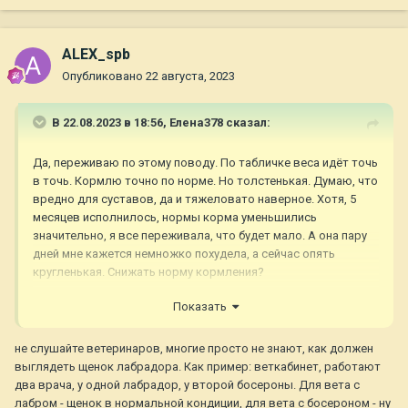
ALEX_spb
Опубликовано
22 августа, 2023
В 22.08.2023 в 18:56,
Елена378
сказал:
Да, переживаю по этому поводу. По табличке веса идёт точь
в точь. Кормлю точно по норме. Но толстенькая. Думаю, что
вредно для суставов, да и тяжеловато наверное. Хотя, 5
месяцев исполнилось, нормы корма уменьшились
значительно, я все переживала, что будет мало. А она пару
дней мне кажется немножко похудела, а сейчас опять
кругленькая. Снижать норму кормления?
Ветеринары, тоже некоторые говорят, что толстая.
Показать
Но, вес по таблице точно, а рост немножко маловат. Пару
не слушайте ветеринаров, многие просто не знают, как должен
сантиметров не дотягивает. Она интересно растёт. Месяца в
выглядеть щенок лабрадора. Как пример: веткабинет, работают
3 наверное вытянулось тело, лапки остались короткие.
два врача, у одной лабрадор, у второй босероны. Для вета с
Потом выросли лапки. Стала ровненькая, но голова
лабром - щенок в нормальной кондиции, для вета с босероном - ну
маловата. Потом все сравнялось. А сейчас опять тело