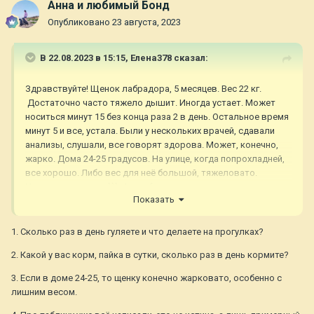
Анна и любимый Бонд
Опубликовано
23 августа, 2023
В 22.08.2023 в 15:15,
Елена378
сказал:
Здравствуйте! Щенок лабрадора, 5 месяцев. Вес 22 кг.
Достаточно часто тяжело дышит. Иногда устает. Может
носиться минут 15 без конца раза 2 в день. Остальное время
минут 5 и все, устала. Были у нескольких врачей, сдавали
анализы, слушали, все говорят здорова. Может, конечно,
жарко. Дома 24-25 градусов. На улице, когда попрохладней,
все хорошо. Либо вес для неё большой, тяжеловато.
Упитанная девочка))). А вообще, месяц уже как, прогулки для
Показать
нас ужас. Не хочет выходить. Выходим из дома минут по 20, с
песнями плясками. Обратно домой бежит бегом. Никто не
пугал, ничего такого не произошло, просто в один день
1. Сколько раз в день гуляете и что делаете на прогулках?
отказалась идти на улицу и все, раньше бежала с
2. Какой у вас корм, пайка в сутки, сколько раз в день кормите?
удовольствием. Когда провожает дочку на работу, с
удовольствием бежит до ворот и обратно домой, а как
3. Если в доме 24-25, то щенку конечно жарковато, особенно с
понимает, что гулять, так не вытащить. До ворот тащим, там
лишним весом.
уже сама выходит.