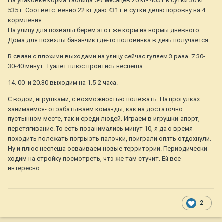
На упаковке корма таблица 5-7 месяцев 20 кг- 405 г в сутки 30 кг
535 г. Соответственно 22 кг даю 431 г в сутки делю поровну на 4
кормления.
На улицу для похвалы берём этот же корм из нормы дневного.
Дома для похвалы бананчик где-то половинка в день получается.
В связи с плохими выходами на улицу сейчас гуляем 3 раза. 7.30-
30-40 минут. Туалет плюс пройтись неспеша.
14. 00 и 20.30 выходим на 1.5-2 часа.
С водой, игрушками, с возможностью полежать. На прогулках
занимаемся- отрабатываем команды, как на достаточно
пустынном месте, так и среди людей. Играем в игрушки-апорт,
перетягивание. То есть позанимались минут 10, я даю время
походить полежать погрызть палочки, поиграли опять отдохнули.
Ну и плюс неспеша осваиваем новые территории. Периодически
ходим на стройку посмотреть, что же там стучит. Ей все
интересно.
2