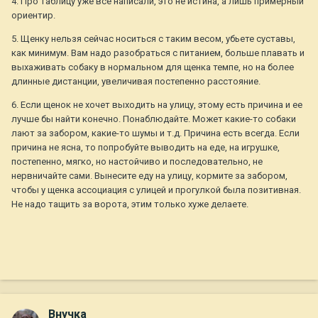
4. Про таблицу уже всё написали, это не истина, а лишь примерный
ориентир.
5. Щенку нельзя сейчас носиться с таким весом, убьете суставы,
как минимум. Вам надо разобраться с питанием, больше плавать и
выхаживать собаку в нормальном для щенка темпе, но на более
длинные дистанции, увеличивая постепенно расстояние.
6. Если щенок не хочет выходить на улицу, этому есть причина и ее
лучше бы найти конечно. Понаблюдайте. Может какие-то собаки
лают за забором, какие-то шумы и т.д. Причина есть всегда. Если
причина не ясна, то попробуйте выводить на еде, на игрушке,
постепенно, мягко, но настойчиво и последовательно, не
нервничайте сами. Вынесите еду на улицу, кормите за забором,
чтобы у щенка ассоциация с улицей и прогулкой была позитивная.
Не надо тащить за ворота, этим только хуже делаете.
Внучка