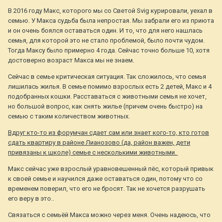
В 2016 году Макс, которого мы со Светой Svig курировали, уехал в
семью. У Макса судьба была непростая. Мы забрали его из приюта
и он очень боялся оставаться один. И то, что для него нашлась
семья, для которой это не стало проблемой, было почти чудом.
Тогда Максу было примерно 4 года. Сейчас точно больше 10, хотя
достоверно возраст Макса мы не знаем.
Сейчас в семье критическая ситуация. Так сложилось, что семья
лишилась жилья. В семье помимо взрослых есть 2 детей, Макс и 4
подобранных кошки. Расставаться с животными семья не хочет,
но большой вопрос, как снять жилье (причем очень быстро) на
семью с таким количеством животных.
Вдруг кто-то из форумчан сдает сам или знает кого-то, кто готов
сдать квартиру в районе Лианозово (да, район важен, дети
привязаны к школе) семье с несколькими животными.
Макс сейчас уже взрослый уравновешенный пёс, который привык
к своей семье и научился даже оставаться один, потому что со
временем поверил, что его не бросят. Так не хочется разрушать
его веру в это..
Связаться с семьёй Макса можно через меня. Очень надеюсь, что