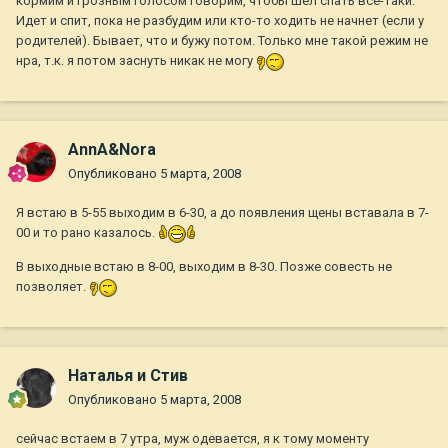
кормим и грозным голосом говорим, чтобы шел спать всё-таки.
Идет и спит, пока не разбудим или кто-то ходить не начнет (если у
родителей). Бывает, что и бужу потом. Только мне такой режим не
нра, т.к. я потом заснуть никак не могу
AnnA&Nora
Опубликовано
5 марта, 2008
Я встаю в 5-55 выходим в 6-30, а до появления щены вставала в 7-
00 и то рано казалось.
В выходные встаю в 8-00, выходим в 8-30. Позже совесть не
позволяет.
Наталья и Стив
Опубликовано
5 марта, 2008
сейчас встаем в 7 утра, муж одевается, я к тому моменту