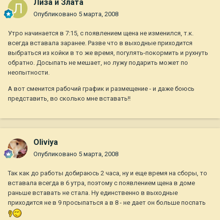
Лиза и Злата
Опубликовано
5 марта, 2008
Утро начинается в 7:15, с появлением щена не изменился, т.к.
всегда вставала заранее. Разве что в выходные приходится
выбраться из койки в то же время, погулять-покормить и рухнуть
обратно. Досыпать не мешает, но лужу подарить может по
неопытности.
А вот сменится рабочий график и размещение - и даже боюсь
представить, во сколько мне вставать!!
Oliviya
Опубликовано
5 марта, 2008
Так как до работы добираюсь 2 часа, ну и еще время на сборы, то
вставала всегда в 6 утра, поэтому с появлением щена в доме
раньше вставать не стала. Ну единственно в выходные
приходится не в 9 просыпаться а в 8 - не дает он больше поспать