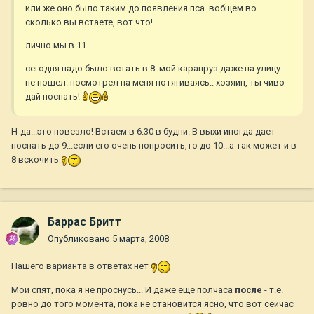
или же оно было таким до появления пса. вобщем во
сколько вы встаете, вот что!
лично мы в 11.
сегодня надо было встать в 8. мой карапруз даже на улицу
не пошел. посмотрел на меня потягиваясь.. хозяин, ты чиво
дай поспать!
Н-да...это повезло! Встаем в 6.30 в будни. В выхи иногда дает
поспать до 9...если его очень попросить,то до 10...а так может и в
8 вскочить
Баррас Бритт
Опубликовано
5 марта, 2008
Нашего варианта в ответах нет
Мои спят, пока я не проснусь... И даже еще полчаса
после
- т.е.
ровно до того момента, пока не становится ясно, что вот сейчас