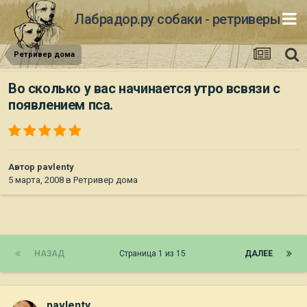
Лабрадор.ру собаки - ретриверы
Ретривер дома
Во сколько у вас начинается утро всвязи с
появлением пса.
Автор
pavlenty
5 марта, 2008
в
Ретривер дома
НАЗАД
Страница 1 из 15
ДАЛЕЕ
pavlenty