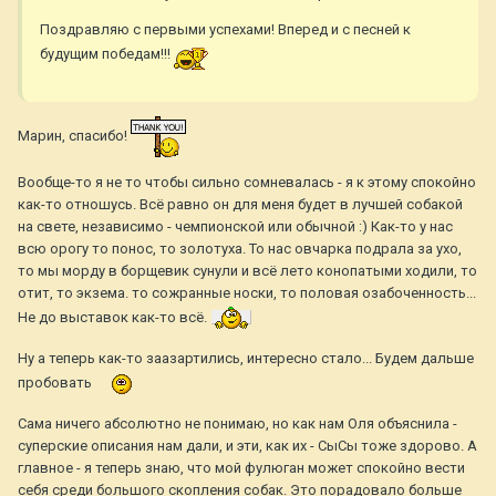
Поздравляю с первыми успехами! Вперед и с песней к
будущим победам!!!
Марин, спасибо!
Вообще-то я не то чтобы сильно сомневалась - я к этому спокойно
как-то отношусь. Всё равно он для меня будет в лучшей собакой
на свете, независимо - чемпионской или обычной :) Как-то у нас
всю орогу то понос, то золотуха. То нас овчарка подрала за ухо,
то мы морду в борщевик сунули и всё лето конопатыми ходили, то
отит, то экзема. то сожранные носки, то половая озабоченность...
Не до выставок как-то всё.
Ну а теперь как-то заазартились, интересно стало... Будем дальше
пробовать
Сама ничего абсолютно не понимаю, но как нам Оля объяснила -
суперские описания нам дали, и эти, как их - СыСы тоже здорово. А
главное - я теперь знаю, что мой фулюган может спокойно вести
себя среди большого скопления собак. Это порадовало больше