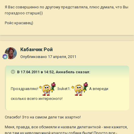
Я Вас совершенно по другому представляла, плюс думала, что Вы
гораздооо старше))
Ройс красавец)
Кабанчик Рой
Опубликовано
17 апреля, 2011
В 17.04.2011 в 14:52, Aннaбель сказал:
Проздравляю!
:buket1:
А впереди
сколько всего интересного!
Спасибо! Это на самом деле так азартно!
Меня, правда, все обсмеяли и назвали дилетанткой - мне кажется,
все там ну невозможной красоты собаки были! Просто все -