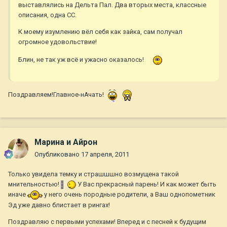
выставлялись на Дельта Пал. Два вторых места, классные
описания, одна СС.
К моему изумлению вёл себя как зайка, сам получал
огромное удовольствие!
Блин, не так уж всё и ужасно оказалось!
Поздравляем!Главное-нАчать!
Марина и Айрон
Опубликовано
17 апреля, 2011
Только увидела темку и страшшшно возмущена такой
мнительностью!
У Вас прекрасный парень! И как может быть
иначе
у него очень породные родители, а Ваш однопометник
Эд уже давно блистает в рингах!
Поздравляю с первыми успехами! Вперед и с песней к будущим