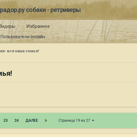
радор.ру собаки - ретриверы
Лидеры
Избранное
Пользователи онлайн
аки- вся наша семья!
мья!
23
24
ДАЛЕЕ
Страница 19 из 27