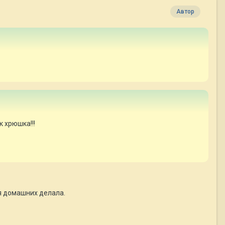
Автор
 хрюшка!!!
ля домашних делала.