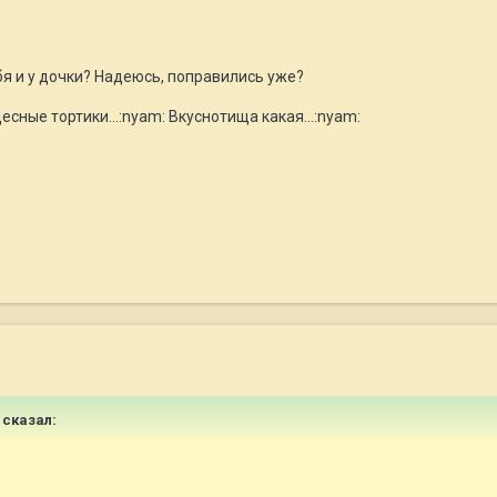
бя и у дочки? Надеюсь, поправились уже?
есные тортики...:nyam: Вкуснотища какая...:nyam:
a сказал: