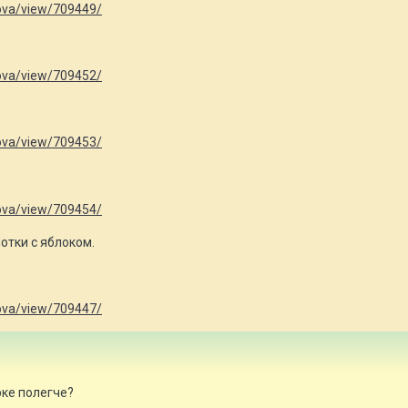
hkova/view/709449/
hkova/view/709452/
hkova/view/709453/
hkova/view/709454/
отки с яблоком.
hkova/view/709447/
ке полегче?