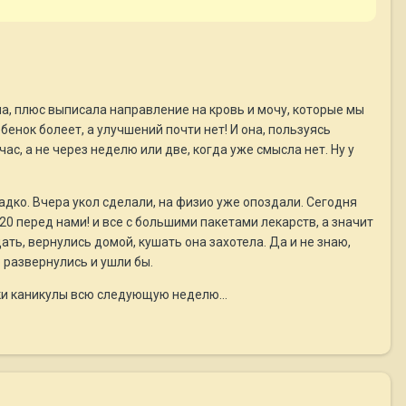
ила, плюс выписала направление на кровь и мочу, которые мы
енок болеет, а улучшений почти нет! И она, пользуясь
с, а не через неделю или две, когда уже смысла нет. Ну у
адко. Вчера укол сделали, на физио уже опоздали. Сегодня
20 перед нами! и все с большими пакетами лекарств, а значит
ать, вернулись домой, кушать она захотела. Да и не знаю,
 развернулись и ушли бы.
чки каникулы всю следующую неделю...