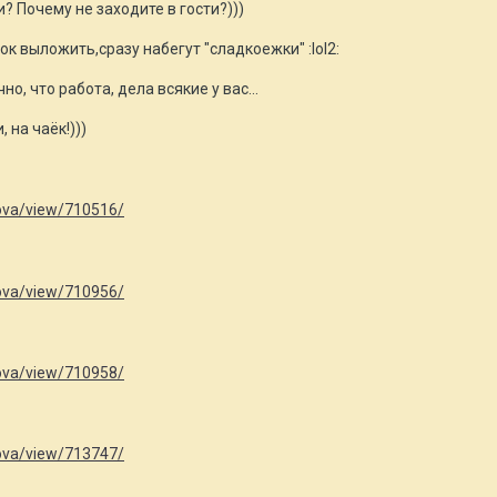
? Почему не заходите в гости?)))
к выложить,сразу набегут "сладкоежки" :lol2:
но, что работа, дела всякие у вас...
, на чаёк!)))
hkova/view/710516/
hkova/view/710956/
hkova/view/710958/
hkova/view/713747/