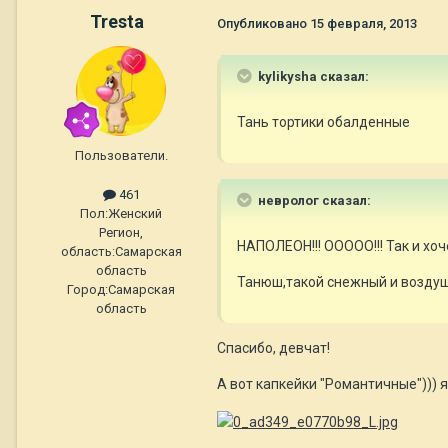
Tresta
Опубликовано
15 февраля, 2013
kylikysha сказал:
Тань тортики обалденные
Пользователи.
461
невролог сказал:
Пол:
Женский
Регион,
НАПОЛЕОН!!! ООООО!!! Так и хоч
область:
Самарская
область
Танюш,такой снежный и воздушн
Город:
Самарская
область
Спасибо, девчат!
А вот капкейки "Романтичные"))) 