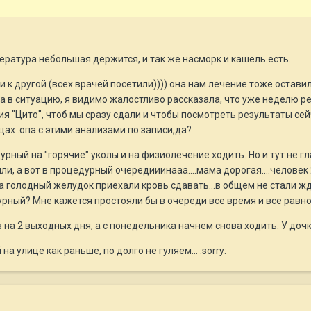
пература небольшая держится, и так же насморк и кашель есть...
ли к другой (всех врачей посетили)))) она нам лечение тоже остав
а в ситуацию, я видимо жалостливо рассказала, что уже неделю реб
 "Цито", чтоб мы сразу сдали и чтобы посмотреть результаты сейча
цах .опа с этими анализами по записи,да?
рный на "горячие" уколы и на физиолечение ходить. Но и тут не гл
и, а вот в процедурный очередииинааа....мама дорогая....человек 
 на голодный желудок приехали кровь сдавать...в общем не стали жд
урный? Мне кажется простояли бы в очереди все время и все равно
 на 2 выходных дня, а с понедельника начнем снова ходить. У до
на улице как раньше, по долго не гуляем... :sorry: