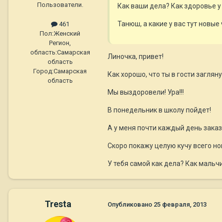
Пользователи.
Как ваши дела? Как здоровье у
Танюш, а какие у вас тут новые 
461
Пол:
Женский
Регион,
область:
Самарская
Линочка, привет!
область
Город:
Самарская
Как хорошо, что ты в гости загляну
область
Мы выздоровели! Ура!!!
В понедельник в школу пойдет!
А у меня почти каждый день заказы..
Скоро покажу целую кучу всего нов
У тебя самой как дела? Как мальч
Tresta
Опубликовано
25 февраля, 2013