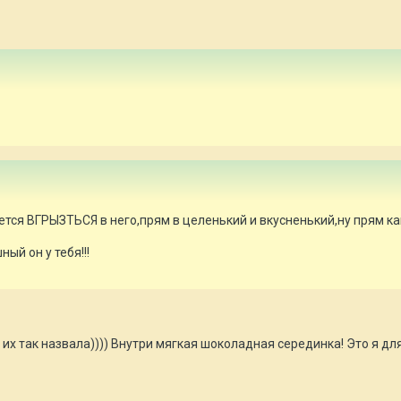
ется ВГРЫЗТЬСЯ в него,прям в целенький и вкусненький,ну прям как
ый он у тебя!!!
я их так назвала)))) Внутри мягкая шоколадная серединка! Это я д