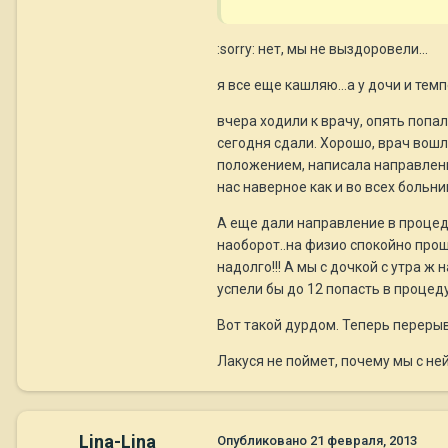
:sorry: нет, мы не выздоровели...
я все еще кашляю...а у дочи и тем
вчера ходили к врачу, опять попа
сегодня сдали. Хорошо, врач вошл
положением, написала направления
нас наверное как и во всех больни
А еще дали направление в процеду
наоборот..на физио спокойно прошл
надолго!!! А мы с дочкой с утра ж
успели бы до 12 попасть в процед
Вот такой дурдом. Теперь перерыв
Лакуся не поймет, почему мы с ней 
Lina-Lina
Опубликовано
21 февраля, 2013