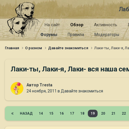
Лаб
На сайт
Обзор
Активность
Форумы
Правила
Модераторы
Главная
О разном
Давайте знакомиться
Лаки-ты, Лаки-я, Л
Лаки-ты, Лаки-я, Лаки- вся наша се
Автор
Tresta
24 ноября, 2011
в
Давайте знакомиться
НАЗАД
14
15
16
17
18
19
20
21
22