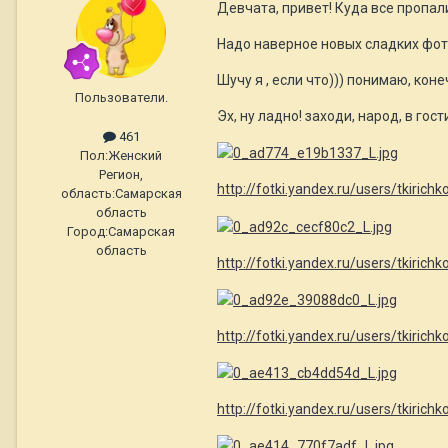
Девчата, привет! Куда все пропали
Надо наверное новых сладких фото
Шучу я , если что))) понимаю, конеч
Пользователи.
Эх, ну ладно! заходи, народ, в гости
461
Пол:
Женский
Регион,
http://fotki.yandex.ru/users/tkiric
область:
Самарская
область
Город:
Самарская
область
http://fotki.yandex.ru/users/tkiric
http://fotki.yandex.ru/users/tkiric
http://fotki.yandex.ru/users/tkiric