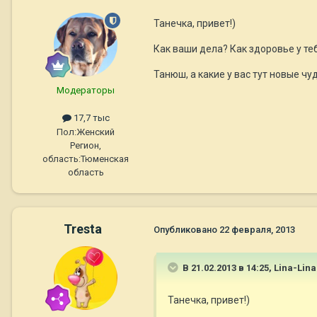
Танечка, привет!)
Как ваши дела? Как здоровье у те
Танюш, а какие у вас тут новые чуд
Модераторы
17,7 тыс
Пол:
Женский
Регион,
область:
Тюменская
область
Tresta
Опубликовано
22 февраля, 2013
В 21.02.2013 в 14:25, Lina-Lin
Танечка, привет!)