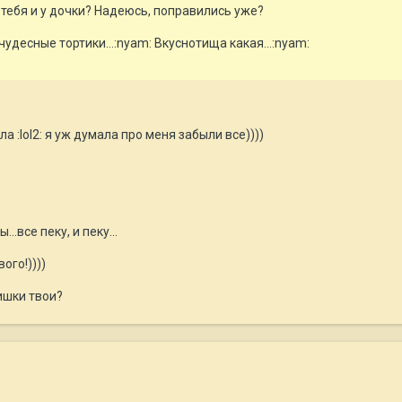
 тебя и у дочки? Надеюсь, поправились уже?
чудесные тортики...:nyam: Вкуснотища какая...:nyam:
ла :lol2: я уж думала про меня забыли все))))
.все пеку, и пеку...
ого!))))
ишки твои?