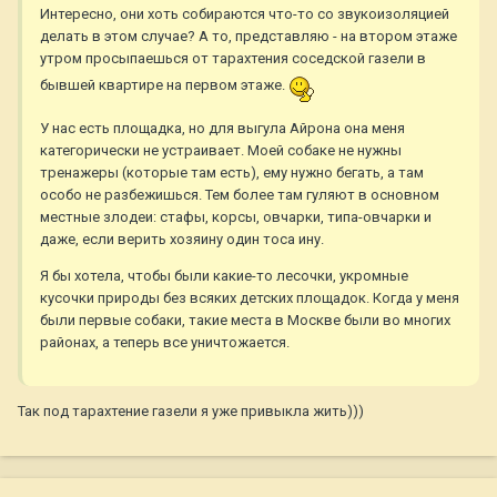
Интересно, они хоть собираются что-то со звукоизоляцией
делать в этом случае? А то, представляю - на втором этаже
утром просыпаешься от тарахтения соседской газели в
бывшей квартире на первом этаже.
У нас есть площадка, но для выгула Айрона она меня
категорически не устраивает. Моей собаке не нужны
тренажеры (которые там есть), ему нужно бегать, а там
особо не разбежишься. Тем более там гуляют в основном
местные злодеи: стафы, корсы, овчарки, типа-овчарки и
даже, если верить хозяину один тоса ину.
Я бы хотела, чтобы были какие-то лесочки, укромные
кусочки природы без всяких детских площадок. Когда у меня
были первые собаки, такие места в Москве были во многих
районах, а теперь все уничтожается.
Так под тарахтение газели я уже привыкла жить)))