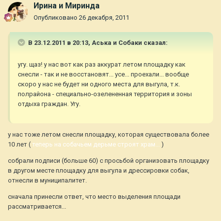
Ирина и Миринда
Опубликовано
26 декабря, 2011
В 23.12.2011 в 20:13, Аська и Собаки сказал:
угу. щаз! у нас вот как раз аккурат летом площадку как
снесли - так и не восстановят... усе... проехали... вообще
скоро у нас не будет ни одного места для выгула, т.к.
полрайона - специально-озелененная территория и зоны
отдыха граждан. Угу.
у нас тоже летом снесли площадку, которая существовала более
10 лет (
теперь на собачьем дерьме строят храм...
)
собрали подписи (больше 60) с просьбой организовать площадку
в другом месте площадку для выгула и дрессировки собак,
отнесли в муниципалитет.
сначала принесли ответ, что место выделения площади
рассматривается...