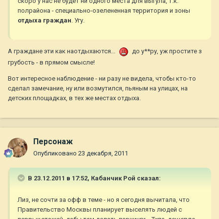
скоро у нас не будет ни одного места для выгула, т.к.
полрайона - специально-озелененная территория и зоны
отдыха граждан
. Угу.
А граждане эти как наотдыхаются...
до у**ру, уж простите з
грубость - в прямом смысле!
Вот интересное наблюдение - ни разу не видела, чтобы кто-то
сделал замечание, ну или возмутился, пьяным на улицах, на
детских площадках, в тех же местах отдыха.
Персонаж
Опубликовано
23 декабря, 2011
В 23.12.2011 в 17:52, Кабанчик Рой сказал:
Лиз, не сочти за офф в теме - но я сегодня вычитала, что
Правительство Москвы планирует выселять людей с