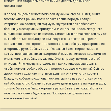
животных и стараюсь помогать им и делать для них все
возможное.
В соседнем доме живет пожилой мужчина, ему за 80 лет, с ним
вместе живет рыжий кот и собака Глаша породы Голден
Ретривер. За последний год мужчину третий раз забирают в
больницу с сердечным приступом. И еще выяснилось, что у него
сильнейшая аллергия на шерсть животных и врачи сказали ему от
них избавиться побыстрее. Выпишут его на этот раз через 2
недели и он очень просит похлопотать за собаку и пристроить ее
в хорошие руки. Собаку зовут Глаша, ей 8 лет, мирно живет с
котом, послушная, тихая, здорова. Я сама занимаюсь кошками, но
очень жалко и собаку и мужчину. Очень прошу, помогите в этой
ситуации. Что мне нужно сделать и какую информацию дать,
чтобы помочь собаке обрести нового хорошего хозяина? Сейчас
дворникам таджикам платятся деньги и они гуляют, и кормят
Глашу, но собаке плохо, она тоскует, да и не известно, как они с
ней обращаются. Хозяин готов даже деньги давать на корм и уход,
только бы взяли Глашу хорошие ручки.Ответьте пожалуйста на
мое письмо, очень буду ждать. Постараюсь сделать все
возможное. Спасибо!