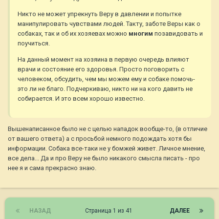
Никто не может упрекнуть Веру в давлении и попытке
манипулировать чувствами людей. Такту, заботе Веры как о
собаках, так и об их хозяевах можно
многим
позавидовать и
поучиться.
На данный момент на хозяина в первую очередь влияют
врачи и состояние его здоровья. Просто поговорить с
человеком, обсудить, чем мы можем ему и собаке помочь-
это ли не благо. Подчеркиваю, никто ни на кого давить не
собирается. И это всем хорошо известно.
Вышенаписанное было не с целью нападок вообще-то, (в отличие
от вашего ответа) а с просьбой немного подождать хотя бы
информации. Собака все-таки не у бомжей живет. Личное мнение,
все дела... Да и про Веру не было никакого смысла писать - про
нее я и сама прекрасно знаю.
НАЗАД
Страница 1 из 41
ДАЛЕЕ