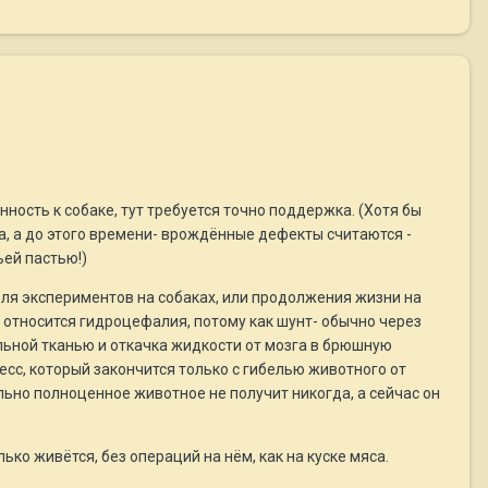
ность к собаке, тут требуется точно поддержка. (Хотя бы
а, а до этого времени- врождённые дефекты считаются -
ьей пастью!)
 для экспериментов на собаках, или продолжения жизни на
и относится гидроцефалия, потому как шунт- обычно через
льной тканью и откачка жидкости от мозга в брюшную
сс, который закончится только с гибелью животного от
льно полноценное животное не получит никогда, а сейчас он
ько живётся, без операций на нём, как на куске мяса.