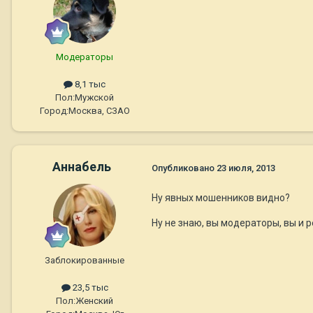
Модераторы
8,1 тыс
Пол:
Мужской
Город:
Москва, СЗАО
Aннaбель
Опубликовано
23 июля, 2013
Ну явных мошенников видно?
Ну не знаю, вы модераторы, вы и р
Заблокированные
23,5 тыс
Пол:
Женский