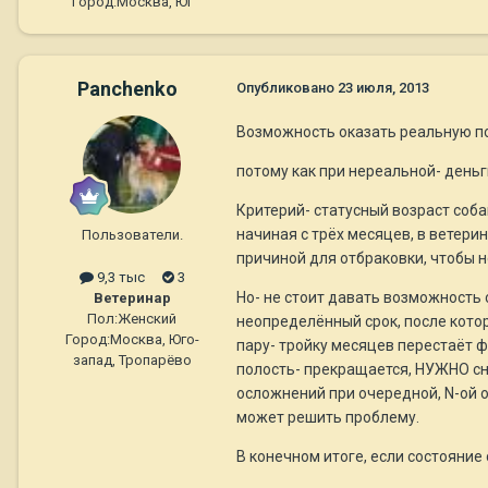
Город:
Москва, Юг
Panchenko
Опубликовано
23 июля, 2013
Возможность оказать реальную п
потому как при нереальной- деньги
Критерий- статусный возраст соба
начиная с трёх месяцев, в ветери
Пользователи.
причиной для отбраковки, чтобы н
9,3 тыс
3
Но- не стоит давать возможность 
Ветеринар
Пол:
Женский
неопределённый срок, после котор
Город:
Москва, Юго-
пару- тройку месяцев перестаёт 
запад, Тропарёво
полость- прекращается, НУЖНО сно
осложнений при очередной, N-ой о
может решить проблему.
В конечном итоге, если состояние 