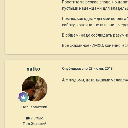
Простите за резкое слово, но дел
пустыми надеждами для владельц
Помню, как однажды мой коллега "
собаку, конечно- не вылечил, чер
В общем- надо соблюдать разумно
Всё сказанное- ИМХО, конечно, если
natko
Опубликовано
23 июля, 2013
А с людьми, детенышами человеч
Пользователи.
7,8 тыс
Пол:
Женский