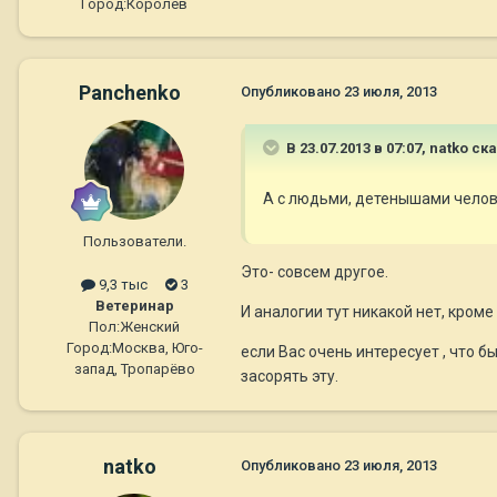
Город:
Королёв
Panchenko
Опубликовано
23 июля, 2013
В 23.07.2013 в 07:07, natko ск
А с людьми, детенышами челов
Пользователи.
Это- совсем другое.
9,3 тыс
3
Ветеринар
И аналогии тут никакой нет, кроме
Пол:
Женский
Город:
Москва, Юго-
если Вас очень интересует , что б
запад, Тропарёво
засорять эту.
natko
Опубликовано
23 июля, 2013