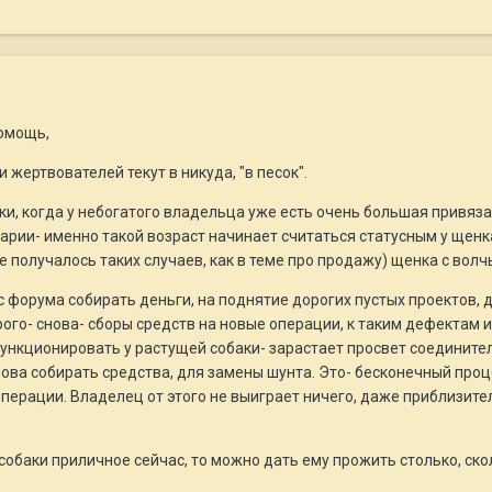
омощь,
 жертвователей текут в никуда, "в песок".
ки, когда у небогатого владельца уже есть очень большая привязан
нарии- именно такой возраст начинает считаться статусным у щенк
е получалось таких случаев, как в теме про продажу) щенка с волч
с форума собирать деньги, на поднятие дорогих пустых проектов,
ого- снова- сборы средств на новые операции, к таким дефектам 
функционировать у растущей собаки- зарастает просвет соедините
ва собирать средства, для замены шунта. Это- бесконечный проце
перации. Владелец от этого не выиграет ничего, даже приблизите
собаки приличное сейчас, то можно дать ему прожить столько, скол