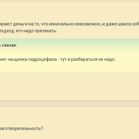
рают деньги на то, что изначально невозможно, и даже шанса соба
одход, его надо пресекать.
ь сказал:
енег на щенка-гидроцефала - тут и разбираться не надо.
лаготворительность?