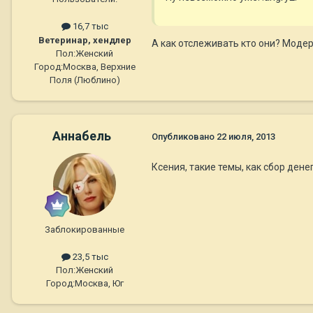
16,7 тыс
Ветеринар, хендлер
А как отслеживать кто они? Модер
Пол:
Женский
Город:
Москва, Верхние
Поля (Люблино)
Aннaбель
Опубликовано
22 июля, 2013
Ксения, такие темы, как сбор дене
Заблокированные
23,5 тыс
Пол:
Женский
Город:
Москва, Юг