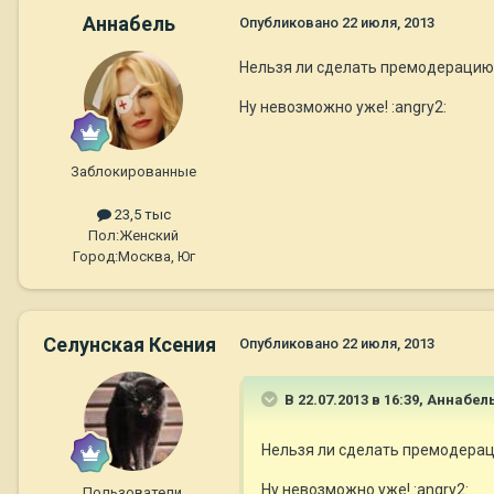
Aннaбель
Опубликовано
22 июля, 2013
Нельзя ли сделать премодерацию
Ну невозможно уже! :angry2:
Заблокированные
23,5 тыс
Пол:
Женский
Город:
Москва, Юг
Селунская Ксения
Опубликовано
22 июля, 2013
В 22.07.2013 в 16:39, Aннaбел
Нельзя ли сделать премодерац
Ну невозможно уже! :angry2:
Пользователи.