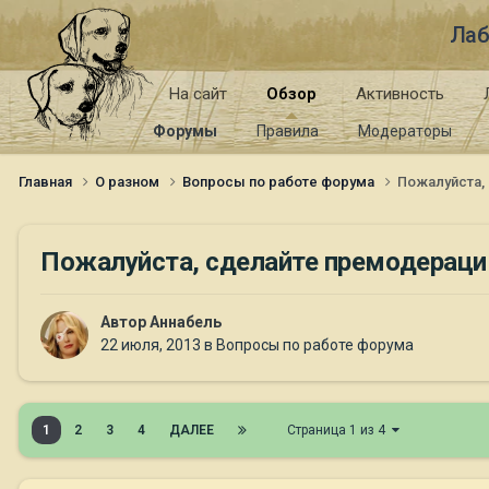
Лаб
На сайт
Обзор
Активность
Форумы
Правила
Модераторы
Главная
О разном
Вопросы по работе форума
Пожалуйста,
Пожалуйста, сделайте премодераци
Автор
Aннaбель
22 июля, 2013
в
Вопросы по работе форума
1
2
3
4
ДАЛЕЕ
Страница 1 из 4