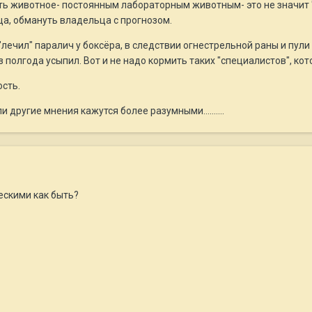
ать животное- постоянным лабораторным животным- это не значит "
а, обмануть владельца с прогнозом.
лечил" паралич у боксёра, в следствии огнестрельной раны и пули 
ез полгода усыпил. Вот и не надо кормить таких "специалистов", к
сть.
 другие мнения кажутся более разумными..........
ескими как быть?