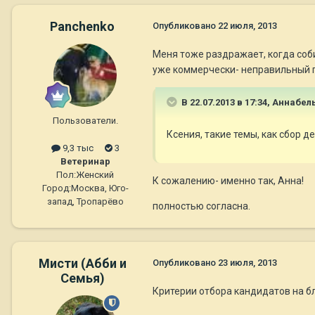
Panchenko
Опубликовано
22 июля, 2013
Меня тоже раздражает, когда соби
уже коммерчески- неправильный п
В 22.07.2013 в 17:34, Aннaбел
Пользователи.
Ксения, такие темы, как сбор д
9,3 тыс
3
Ветеринар
Пол:
Женский
К сожалению- именно так, Анна!
Город:
Москва, Юго-
запад, Тропарёво
полностью согласна.
Мисти (Абби и
Опубликовано
23 июля, 2013
Семья)
Критерии отбора кандидатов на б