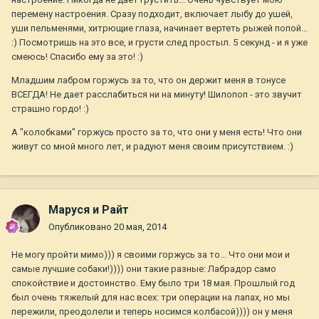
перемену настроения. Сразу подходит, включает лыбу до ушей,
уши пельменями, хитрющие глаза, начинает вертеть рыжей попой...
:) Посмотришь на это все, и грусти след простыл. 5 секунд - и я уже
смеюсь! Спасибо ему за это! :)
Младшим лабром горжусь за то, что он держит меня в тонусе
ВСЕГДА! Не дает расслабиться ни на минуту! Шилопоп - это звучит
страшно гордо! :)
А "колобками" горжусь просто за то, что они у меня есть! Что они
живут со мной много лет, и радуют меня своим присутствием. :)
Маруся и Райт
Опубликовано
20 мая, 2014
Не могу пройти мимо))) я своими горжусь за то... Что они мои и
самые лучшие собаки!)))) они такие разные: Лабрадор само
спокойствие и достоинство. Ему было три 18 мая. Прошлый год
был очень тяжелый для нас всех: три операции на лапах, но мы
пережили, преодолели и теперь носимся колбасой)))) он у меня