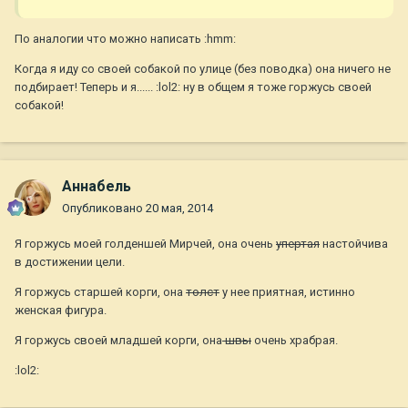
По аналогии что можно написать :hmm:
Когда я иду со своей собакой по улице (без поводка) она ничего не
подбирает! Теперь и я...... :lol2: ну в общем я тоже горжусь своей
собакой!
Aннaбель
Опубликовано
20 мая, 2014
Я горжусь моей голденшей Мирчей, она очень
упертая
настойчива
в достижении цели.
Я горжусь старшей корги, она
толст
у нее приятная, истинно
женская фигура.
Я горжусь своей младшей корги, она
швы
очень храбрая.
:lol2: