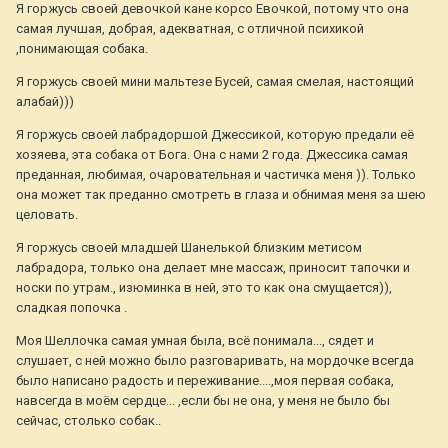
Я горжусь своей девочкой кане корсо Евочкой, потому что она
самая лучшая, добрая, адекватная, с отличной психикой
,понимающая собака.
Я горжусь своей мини мальтезе Бусей, самая смелая, настоящий
алабай)))
Я горжусь своей лабрадоршой Джессикой, которую предали её
хозяева, эта собака от Бога. Она с нами 2 года. Джессика самая
преданная, любимая, очаровательная и частичка меня )). Только
она может так преданно смотреть в глаза и обнимая меня за шею
целовать.
Я горжусь своей младшей Шанелькой близким метисом
лабрадора, только она делает мне массаж, приносит тапочки и
носки по утрам., изюминка в ней, это то как она смущается)),
сладкая попочка .
Моя Шеллочка самая умная была, всё понимала..., сядет и
слушает, с ней можно было разговаривать, на мордочке всегда
было написано радость и переживание....,моя первая собака,
навсегда в моём сердце... ,если бы не она, у меня не было бы
сейчас, столько собак..