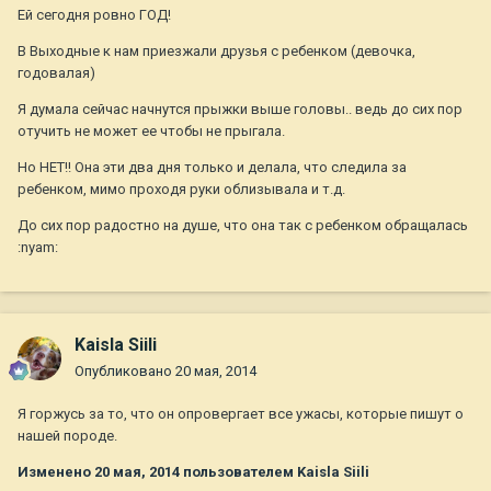
Ей сегодня ровно ГОД!
В Выходные к нам приезжали друзья с ребенком (девочка,
годовалая)
Я думала сейчас начнутся прыжки выше головы.. ведь до сих пор
отучить не может ее чтобы не прыгала.
Но НЕТ!! Она эти два дня только и делала, что следила за
ребенком, мимо проходя руки облизывала и т.д.
До сих пор радостно на душе, что она так с ребенком обращалась
:nyam:
Kaisla Siili
Опубликовано
20 мая, 2014
Я горжусь за то, что он опровергает все ужасы, которые пишут о
нашей породе.
Изменено
20 мая, 2014
пользователем Kaisla Siili