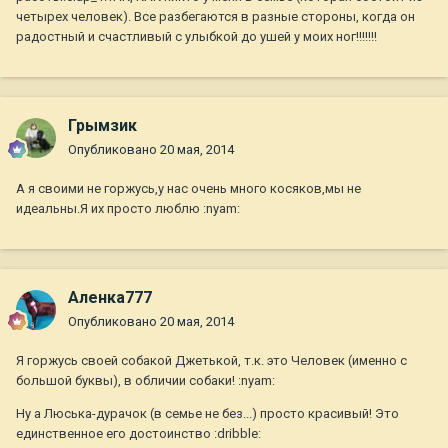
четырех человек). Все разбегаются в разные стороны, когда он
радостный и счастливый с улыбкой до ушей у моих ног!!!!!!!
Грымзик
Опубликовано
20 мая, 2014
А я своими не горжусь,у нас очень много косяков,мы не
идеальны.Я их просто люблю :nyam:
Аленка777
Опубликовано
20 мая, 2014
Я горжусь своей собакой Джетькой, т.к. это Человек (именно с
большой буквы), в обличии собаки! :nyam:
Ну а Люська-дурачок (в семье не без...) просто красивый! Это
единственное его достоинство :dribble: