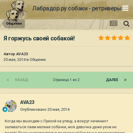
Лабрадор.ру собаки - ретриверы
Общение
Я горжусь своей собакой!
Автор
AVA23
20 мая, 2014
в
Общение
НАЗАД
Страница 1 из 2
ДАЛЕЕ
AVA23
Опубликовано
20 мая, 2014
Когда мы выходим с Луизой на улицу, а вокруг начинают
заливаться лаем мелкие собачки, моя девочка даже ухом не
ведёт! Даже не посмотрит в их сторону! Гордо и с достоинством