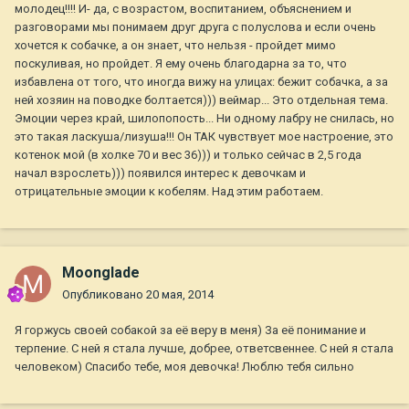
молодец!!!! И- да, с возрастом, воспитанием, объяснением и
разговорами мы понимаем друг друга с полуслова и если очень
хочется к собачке, а он знает, что нельзя - пройдет мимо
поскуливая, но пройдет. Я ему очень благодарна за то, что
избавлена от того, что иногда вижу на улицах: бежит собачка, а за
ней хозяин на поводке болтается))) веймар... Это отдельная тема.
Эмоции через край, шилопопость... Ни одному лабру не снилась, но
это такая ласкуша/лизуша!!! Он ТАК чувствует мое настроение, это
котенок мой (в холке 70 и вес 36))) и только сейчас в 2,5 года
начал взрослеть))) появился интерес к девочкам и
отрицательные эмоции к кобелям. Над этим работаем.
Moonglade
Опубликовано
20 мая, 2014
Я горжусь своей собакой за её веру в меня) За её понимание и
терпение. С ней я стала лучше, добрее, ответсвеннее. С ней я стала
человеком) Спасибо тебе, моя девочка! Люблю тебя сильно