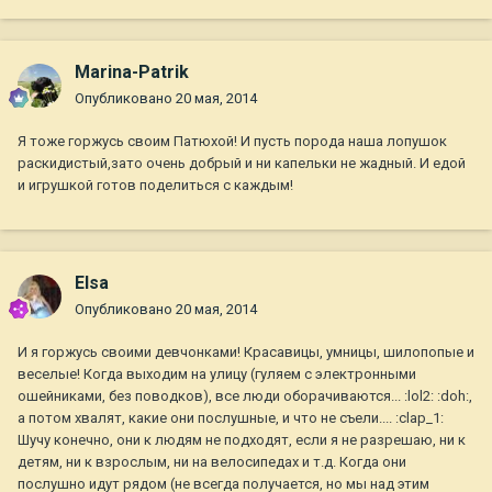
Marina-Patrik
Опубликовано
20 мая, 2014
Я тоже горжусь своим Патюхой! И пусть порода наша лопушок
раскидистый,зато очень добрый и ни капельки не жадный. И едой
и игрушкой готов поделиться с каждым!
Elsa
Опубликовано
20 мая, 2014
И я горжусь своими девчонками! Красавицы, умницы, шилопопые и
веселые! Когда выходим на улицу (гуляем с электронными
ошейниками, без поводков), все люди оборачиваются... :lol2: :doh:,
а потом хвалят, какие они послушные, и что не съели.... :clap_1:
Шучу конечно, они к людям не подходят, если я не разрешаю, ни к
детям, ни к взрослым, ни на велосипедах и т.д. Когда они
послушно идут рядом (не всегда получается, но мы над этим