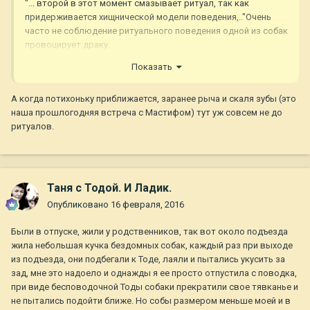
"... второй в этот момент смазывает ритуал, так как
предыдущих этапах (и в данном случае, для него не так уж
придерживается хищнической модели поведения,.."Очень
важно, кто выйдет победителем).
часто не соблюдение ритуального поведения одной из собак
А второй в этот момент смазывает ритуал, так как
провоцирует драку.
придерживается хищнической модели поведения, где
Показать
Очень часто можно наблюдать картину, как одна собака на
ритуалы не предусмотрены а предусмотрен моментальный
всех парусах несется к другой (поиграть же, чо), но, с точки
бросок с целью быстрого и эффективного выведения
зрения другой собаки это прямо атака-атака (несется в лоб,
А когда потихоньку приближается, заранее рыча и скаля зубы (это
противника из строя. Как правило в шею или передние
наскакивает).
наша прошлогодняя встреча с Мастифом) тут уж совсем не до
лапы. Для него биологически-значимый результат -
ритуалов.
побыстрее закончить схватку, причем, своей победой. Он
ведет себя как хищник с жертвой и никакого социального
наполнения в таком поведении нет.
Таня с Тодой. И Ладик.
Поступает "хищник" так потому, например, что:
Опубликовано
16 февраля, 2016
1) рано был отнят от родственников и не успел в полной
Были в отпуске, жили у родственников, так вот около подъезда
мере усвоить ритуализацию, которая не наследуется от
жила небольшая кучка бездомных собак, каждый раз при выходе
рождения, как многие считают, а является социальной
из подъезда, они подбегали к Тоде, лаяли и пытались укусить за
компонентой обучения сородичами;
зад, мне это надоело и однажды я ее просто отпустила с поводка,
при виде бесповодочной Тоды собаки прекратили свое тявканье и
2) социальный депривант;
не пытались подойти ближе. Но собы размером меньше моей и в