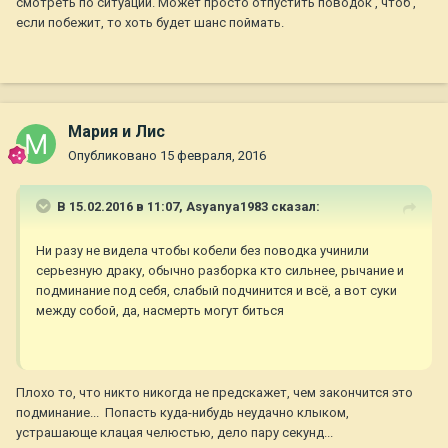
смотреть по ситуации. Может просто отпустить поводок , чтоб ,
если побежит, то хоть будет шанс поймать.
Мария и Лис
Опубликовано
15 февраля, 2016
В 15.02.2016 в 11:07,
Asyanya1983
сказал:
Ни разу не видела чтобы кобели без поводка учинили
серьезную драку, обычно разборка кто сильнее, рычание и
подминание под себя, слабый подчинится и всё, а вот суки
между собой, да, насмерть могут биться
Плохо то, что никто никогда не предскажет, чем закончится это
подминание... Попасть куда-нибудь неудачно клыком,
устрашающе клацая челюстью, дело пару секунд...