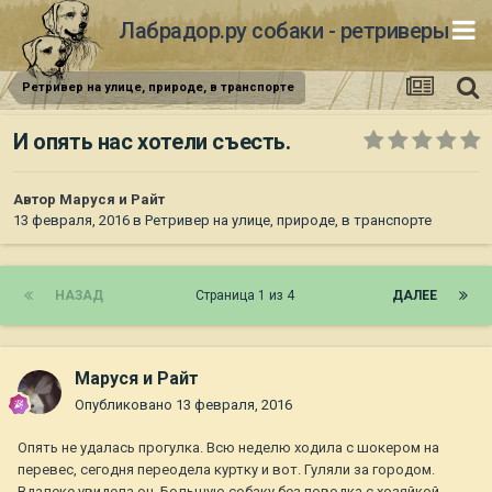
Лабрадор.ру собаки - ретриверы
Ретривер на улице, природе, в транспорте
И опять нас хотели съесть.
Автор
Маруся и Райт
13 февраля, 2016
в
Ретривер на улице, природе, в транспорте
НАЗАД
Страница 1 из 4
ДАЛЕЕ
Маруся и Райт
Опубликовано
13 февраля, 2016
Опять не удалась прогулка. Всю неделю ходила с шокером на
перевес, сегодня переодела куртку и вот. Гуляли за городом.
Вдалеке увидела оч. Большую собаку без поводка с хозяйкой.