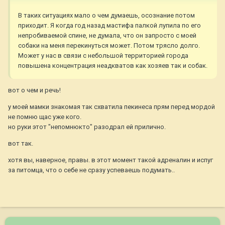
В таких ситуациях мало о чем думаешь, осознание потом
приходит. Я когда год назад мастифа палкой лупила по его
непробиваемой спине, не думала, что он запросто с моей
собаки на меня перекинуться может. Потом трясло долго.
Может у нас в связи с небольшой территорией города
повышена концентрация неадкватов как хозяев так и собак.
вот о чем и речь!
у моей мамки знакомая так схватила пекинеса прям перед мордой
не помню щас уже кого.
но руки этот "непомнюкто" разодрал ей прилично.
вот так.
хотя вы, наверное, правы. в этот момент такой адреналин и испуг
за питомца, что о себе не сразу успеваешь подумать..