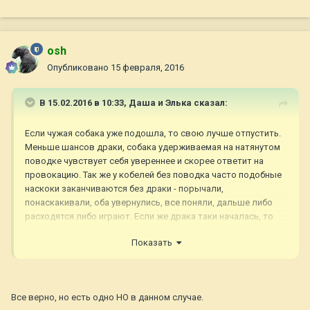
osh
Опубликовано
15 февраля, 2016
В 15.02.2016 в 10:33,
Даша и Элька
сказал:
Если чужая собака уже подошла, то свою лучше отпустить.
Меньше шансов драки, собака удерживаемая на натянутом
поводке чувствует себя увереннее и скорее ответит на
провокацию. Так же у кобелей без поводка часто подобные
наскоки заканчиваются без драки - порычали,
понаскакивали, оба увернулись, все поняли, дальше либо
расходятся либо играют. Если же драка таки началась, то
удерживая своего (если силы примерно равны или ваш
Показать
слабее) вы его только подставляете под зубы, сковывая
движения и не давая увернуться.
Все верно, но есть одно НО в данном случае.