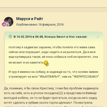
Маруся и Райт
Опубликовано
16 февраля, 2016
В 16.02.2016 в 06:48,
Ксюша Хвост и Нос
сказал:
поэтому я задвигаю заранее, чтобы поняла что мама сама
сейчас все порешает, надо сидеть и не рыпаться. Да и моя
еще кулемушка такая, ей пока собака в лоб не прилетит, она
ее может и не заметить
И ору я именно на собаку, в надежде на то, что хозяин живее
отреагирует на мое "УБЬЮТВАРЬ!!!", чем на "УБЕРИТЕСОБАКУ"
Да, понимаю, я бы свою Кристину, тоже без проблем задвинула
хоть за себя, хоть в уголок посадила)))) а представьте Веймар
молодой кобель, он то не будет прятаться, когда на него садку
хотят сделать и зубами около горла щёлкают. Посмотрела,