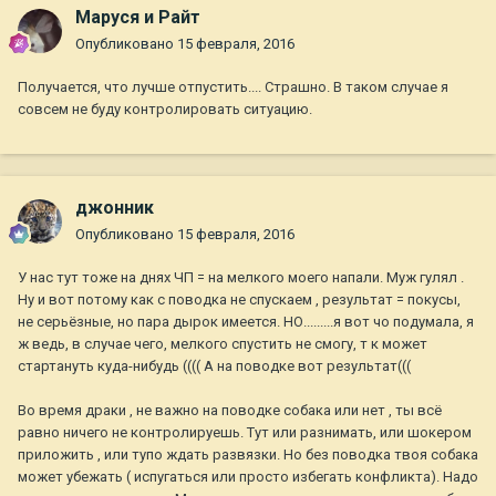
Маруся и Райт
Опубликовано
15 февраля, 2016
Получается, что лучше отпустить.... Страшно. В таком случае я
совсем не буду контролировать ситуацию.
джонник
Опубликовано
15 февраля, 2016
У нас тут тоже на днях ЧП = на мелкого моего напали. Муж гулял .
Ну и вот потому как с поводка не спускаем , результат = покусы,
не серьёзные, но пара дырок имеется. НО.........я вот чо подумала, я
ж ведь, в случае чего, мелкого спустить не смогу, т к может
стартануть куда-нибудь (((( А на поводке вот результат(((
Во время драки , не важно на поводке собака или нет , ты всё
равно ничего не контролируешь. Тут или разнимать, или шокером
приложить , или тупо ждать развязки. Но без поводка твоя собака
может убежать ( испугаться или просто избегать конфликта). Надо