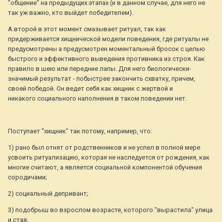
"общение" на предыдущих этапах (и в данном случае, для него не
так уж важно, кто выйдет победителем).
А второй в этот момент смазывает ритуал, так как
придерживается хищнической модели поведения, где ритуалы не
предусмотрены а предусмотрен моментальный бросок с целью
быстрого и эффективного выведения противника из строя. Как
правило в шею или передние лапы. Для него биологически-
значимый результат - побыстрее закончить схватку, причем,
своей победой. Он ведет себя как хищник с жертвой и
никакого социального наполнения в таком поведении нет.
Поступает "хищник" так потому, например, что:
1) рано был отнят от родственников и не успел в полной мере
усвоить ритуализацию, которая не наследуется от рождения, как
многие считают, а является социальной компонентой обучения
сородичами;
2) социальный депривант;
3) подобрыш во взрослом возрасте, которого "вырастила" улица
и стая;