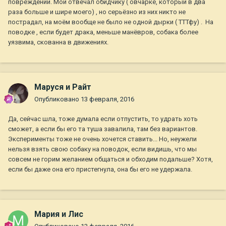
повреждений. Мой отвечал обидчику ( овчарке, который в два
раза больше и шире моего) , но серьёзно из них никто не
пострадал, на моём вообще не было не одной дырки ( ТТТфу) . На
поводке , если будет драка, меньше манёвров, собака более
уязвима, скованна в движениях.
Маруся и Райт
Опубликовано
13 февраля, 2016
Да, сейчас шла, тоже думала если отпустить, то удрать хоть
сможет, а если бы его та туша завалила, там без вариантов.
Эксперименты тоже не очень хочется ставить... Но, неужели
нельзя взять свою собаку на поводок, если видишь, что мы
совсем не горим желанием общаться и обходим подальше? Хотя,
если бы даже она его пристегнула, она бы его не удержала.
Мария и Лис