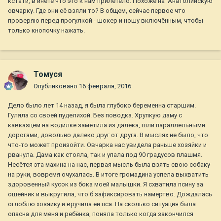
кстати, в инете что это к нам прилетело. Похоже на Анатолийскую
овчарку. Где они её взяли то? В общем, сейчас первое что
проверяю перед прогулкой - шокер и ношу включённым, чтобы
только кнопочку нажать.
Томуся
Опубликовано
16 февраля, 2016
Дело было лет 14 назад, я была глубоко беременна старшим.
Гуляла со своей пуделихой. Без поводка. Хрупкую даму с
кавказцем на водилке заметила из далека, шли параллельными
дорогами, довольно далеко друг от друга. В мыслях не было, что
что-то может произойти. Овчарка нас увидела раньше хозяйки и
рванула. Дама как стояла, так и упала под 90 градусов плашмя.
Несётся эта махина на нас, первая мысль была взять свою собаку
на руки, вовремя очухалась. В итоге громадина успела выхватить
здоровенный кусок из бока моей малышки. Я схватила псину за
ошейник и выкрутила, что б зафиксировать намертво. Дождалась
оглоблю хозяйку и вручила ей пса. На сколько ситуация была
опасна для меня и ребёнка, поняла только когда закончился