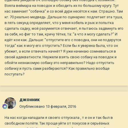
Взяла веймара на поводок и обходить их по большому кругу. Тут
нас замечает "собачка" и со всей дури несётся к нам. Страшно. Там
кг. 70 реально медведь. Дальше по сценарию: подлетает эта туша,
в пять секунд определяет, что у меня кобель и рык и попытка
сделать садку, мой разумеется отвечает, я пытаюсь задвинуть его
за себя, но фиг то там, кричу тётке, та: "а что я могу сделать?" И
идёт кое как. Дальше: "отпустите его с поводка, они не подерутся
тогда" как я могу его отпустить? Если бы я уверена была, что он
убежит, а если отвечать начнёт? Я уже начинаю сомневаться в
своей адекватности. Неужели взять свою собаку на поводок и
обойти незнакомую собаку это неправильно? Надо отпустить
собачку и пусть сами разбираются? Как правильно вообще
поступать?
джонник
Опубликовано
13 февраля, 2016
На нас когда нападали я своего отпускала , т е он и так был в
свободном полёте. Так проще уйти от покусов и серьёзных