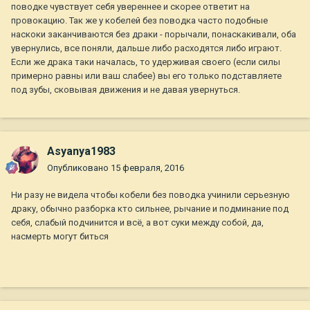
поводке чувствует себя увереннее и скорее ответит на
провокацию. Так же у кобелей без поводка часто подобные
наскоки заканчиваются без драки - порычали, понаскакивали, оба
увернулись, все поняли, дальше либо расходятся либо играют.
Если же драка таки началась, то удерживая своего (если силы
примерно равны или ваш слабее) вы его только подставляете
под зубы, сковывая движения и не давая увернуться.
Asyanya1983
Опубликовано
15 февраля, 2016
Ни разу не видела чтобы кобели без поводка учинили серьезную
драку, обычно разборка кто сильнее, рычание и подминание под
себя, слабый подчинится и всё, а вот суки между собой, да,
насмерть могут биться