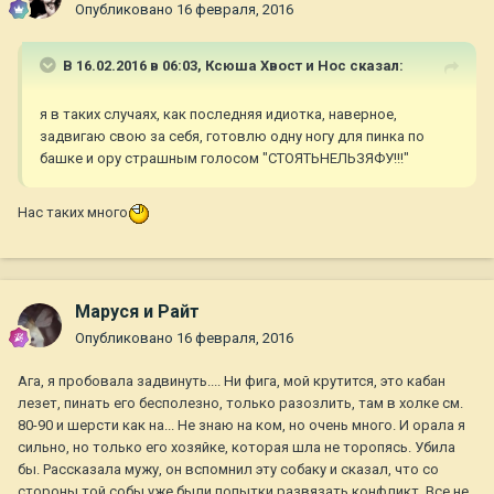
Опубликовано
16 февраля, 2016
моментально выводят из строя.
В 16.02.2016 в 06:03,
Ксюша Хвост и Нос
сказал:
Я все это написала к тому, что в такой ситуации совсем не
важно, держит или нет хоз своего за поводок.
я в таких случаях, как последняя идиотка, наверное,
задвигаю свою за себя, готовлю одну ногу для пинка по
башке и ору страшным голосом "СТОЯТЬНЕЛЬЗЯФУ!!!"
Нас таких много
Маруся и Райт
Опубликовано
16 февраля, 2016
Ага, я пробовала задвинуть.... Ни фига, мой крутится, это кабан
лезет, пинать его бесполезно, только разозлить, там в холке см.
80-90 и шерсти как на... Не знаю на ком, но очень много. И орала я
сильно, но только его хозяйке, которая шла не торопясь. Убила
бы. Рассказала мужу, он вспомнил эту собаку и сказал, что со
стороны той собы уже были попытки развязать конфликт. Все не