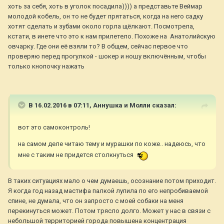
хоть за себя, хоть в уголок посадила)))) а представьте Веймар
молодой кобель, он то не будет прятаться, когда на него садку
хотят сделать и зубами около горла щёлкают. Посмотрела,
кстати, в инете что это к нам прилетело. Похоже на Анатолийскую
овчарку. Где они её взяли то? В общем, сейчас первое что
проверяю перед прогулкой - шокер и ношу включённым, чтобы
только кнопочку нажать
В 16.02.2016 в 07:11,
Аннушка и Молли
сказал:
вот это самоконтроль!
на самом деле читаю тему и мурашки по коже.. надеюсь, что
мне с таким не придется столкнуться
В таких ситуациях мало о чем думаешь, осознание потом приходит.
Я когда год назад мастифа палкой лупила по его непробиваемой
спине, не думала, что он запросто с моей собаки на меня
перекинуться может. Потом трясло долго. Может у нас в связи с
небольшой территорией города повышена концентрация