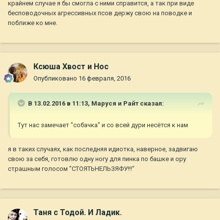
3) подобрыш во взрослом возрасте, которого "вырастила"
крайнем случае я бы смогла с ними справится, а так при виде
улица и стая;
бесповодочных агрессивных псов держу свою на поводке и
поближе ко мне.
4) хоз его так учил, притравливая на других животных;
и т.д. - могут быть еще какие-то основания искаженного
видо-специфического поведения. Фактически, такая собака -
социопат в собачьем мире.
Ксюша Хвост и Нос
Опубликовано
16 февраля, 2016
В результате что получается. Две собаки сходятся, имея в
В 13.02.2016 в 11:13,
Маруся и Райт
сказал:
голове разную схему предстоящего развития событий. И
тот, кто нацелен на ритуализацию сразу оказывается в
серьезном проигрыше, во-первых, потому что не ожидает
Тут нас замечает "собачка" и со всей дури несётся к нам
хищнического поведения со стороны противника, во-
вторых, ритуализация всегда разворачивается медленнее
я в таких случаях, как последняя идиотка, наверное, задвигаю
непосредственной драки.
свою за себя, готовлю одну ногу для пинка по башке и ору
страшным голосом "СТОЯТЬНЕЛЬЗЯФУ!!!"
Иными словами, первый сразу становится жертвой, причем -
если даже не учитывать физический урон - ошеломленной
жертвой, которая уже в силу психологического шока не
Таня с Тодой. И Ладик.
может оказать достойного сопротивления. В общем, его