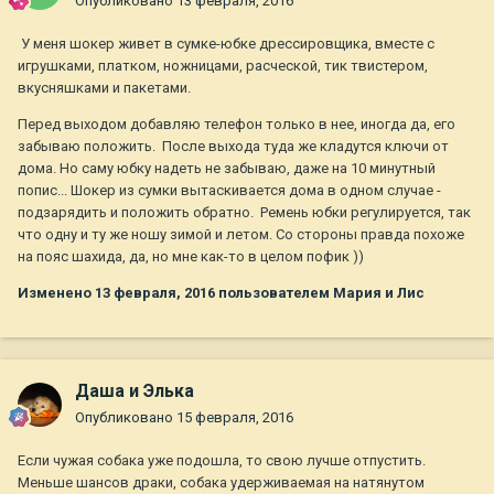
Опубликовано
13 февраля, 2016
У меня шокер живет в сумке-юбке дрессировщика, вместе с
игрушками, платком, ножницами, расческой, тик твистером,
вкусняшками и пакетами.
Перед выходом добавляю телефон только в нее, иногда да, его
забываю положить. После выхода туда же кладутся ключи от
дома. Но саму юбку надеть не забываю, даже на 10 минутный
попис... Шокер из сумки вытаскивается дома в одном случае -
подзарядить и положить обратно. Ремень юбки регулируется, так
что одну и ту же ношу зимой и летом. Со стороны правда похоже
на пояс шахида, да, но мне как-то в целом пофик ))
Изменено
13 февраля, 2016
пользователем Мария и Лис
Даша и Элька
Опубликовано
15 февраля, 2016
Если чужая собака уже подошла, то свою лучше отпустить.
Меньше шансов драки, собака удерживаемая на натянутом