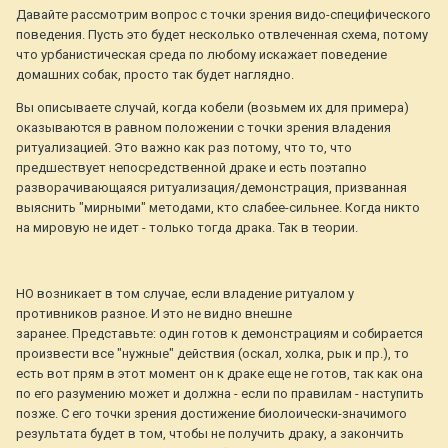
Давайте рассмотрим вопрос с точки зрения видо-специфического
поведения. Пусть это будет несколько отвлеченная схема, потому
что урбанистическая среда по любому искажает поведение
домашних собак, просто так будет наглядно.
Вы описываете случай, когда кобели (возьмем их для примера)
оказываются в равном положении с точки зрения владения
ритуализацией. Это важно как раз потому, что то, что
предшествует непосредственной драке и есть поэтапно
разворачивающаяся ритуализация/демонстрация, призванная
выяснить "мирными" методами, кто слабее-сильнее. Когда никто
на мировую не идет - только тогда драка. Так в теории.
НО возникает в том случае, если владение ритуалом у
противников разное. И это не видно внешне
заранее. Представьте: один готов к демонстрациям и собирается
произвести все "нужные" действия (оскал, холка, рык и пр.), то
есть вот прям в этот момент он к драке еще не готов, так как она
по его разумению может и должна - если по правилам - наступить
позже. С его точки зрения достижение биолоически-значимого
результата будет в том, чтобы не получить драку, а закончить