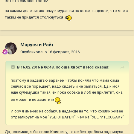
вот это самоконтроль!
Дождалась оглоблю хозяйку и вручила ей пса. На сколько
на самом деле читаю тему и мурашки по коже.. надеюсь, что мне с
ситуация была опасна для меня и ребёнка, поняла только
таким не придется столкнуться
когда закончился отходняк.
Маруся и Райт
Опубликовано
16 февраля, 2016
В 16.02.2016 в 06:48,
Ксюша Хвост и Нос
сказал:
поэтому я задвигаю заранее, чтобы поняла что мама сама
сейчас все порешает, надо сидеть и не рыпаться. Да и моя
еще кулемушка такая, ей пока собака в лоб не прилетит, она
ее может и не заметить
И ору я именно на собаку, в надежде на то, что хозяин живее
отреагирует на мое "УБЬЮТВАРЬ!!!", чем на "УБЕРИТЕСОБАКУ"
Да, понимаю, я бы свою Кристину, тоже без проблем задвинула