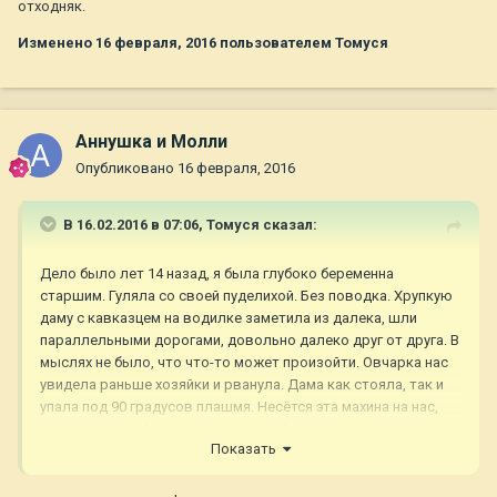
отходняк.
Изменено
16 февраля, 2016
пользователем Томуся
Аннушка и Молли
Опубликовано
16 февраля, 2016
В 16.02.2016 в 07:06,
Томуся
сказал:
Дело было лет 14 назад, я была глубоко беременна
старшим. Гуляла со своей пуделихой. Без поводка. Хрупкую
даму с кавказцем на водилке заметила из далека, шли
параллельными дорогами, довольно далеко друг от друга. В
мыслях не было, что что-то может произойти. Овчарка нас
увидела раньше хозяйки и рванула. Дама как стояла, так и
упала под 90 градусов плашмя. Несётся эта махина на нас,
первая мысль была взять свою собаку на руки, вовремя
Показать
очухалась. В итоге громадина успела выхватить
здоровенный кусок из бока моей малышки. Я схватила псину
за ошейник и выкрутила, что б зафиксировать намертво.