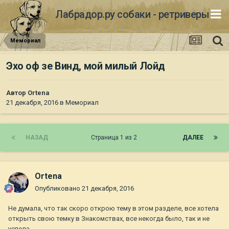
Лабрадор.ру собаки - ретриверы
Мемориал
Эхо оф зе Винд, мой милый Лойд
Автор
Ortena
21 декабря, 2016
в
Мемориал
НАЗАД
Страница 1 из 2
ДАЛЕЕ
Ortena
Опубликовано
21 декабря, 2016
Не думала, что так скоро открою тему в этом разделе, все хотела
открыть свою темку в Знакомствах, все некогда было, так и не
успела...