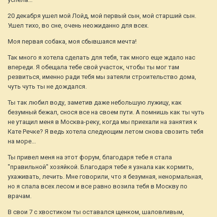
20 декабря ушел мой Лойд, мой первый сын, мой старший сын.
Ушел тихо, во сне, очень неожиданно для всех.
Моя первая собака, моя сбывшаяся мечта!
Так много я хотела сделать для тебя, так много еще ждало нас
впереди. Я обещала тебе свой участок, чтобы ты мог там
резвиться, именно ради тебя мы затеяли строительство дома,
чуть чуть ты не дождался.
Ты так любил воду, заметив даже небольшую лужицу, как
безумный бежал, снося все на своем пути. А помнишь как ты чуть
не утащил меня в Москва-реку, когда мы приехали на занятия к
Кате Речке? Я ведь хотела следующим летом снова свозить тебя
на море...
Ты привел меня на этот форум, благодаря тебе я стала
"правильной" хозяйкой. Благодаря тебе я узнала как кормить,
ухаживать, лечить. Мне говорили, что я безумная, ненормальная,
но я слала всех лесом и все равно возила тебя в Москву по
врачам.
В свои 7 с хвостиком ты оставался щенком, шаловливым,