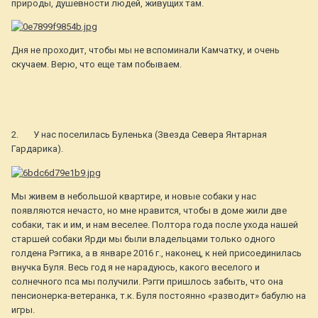
природы, душевности людей, живущих там.
Дня не проходит, чтобы мы не вспоминали Камчатку, и очень
скучаем. Верю, что еще там побываем.
2. У нас поселилась Буленька (Звезда Севера Янтарная
Гардарика).
Мы живем в небольшой квартире, и новые собаки у нас
появляются нечасто, но мне нравится, чтобы в доме жили две
собаки, так и им, и нам веселее. Полтора года после ухода нашей
старшей собаки Ярди мы были владельцами только одного
голдена Рэггика, а в январе 2016 г., наконец, к ней присоединилась
внучка Буля. Весь год я не нарадуюсь, какого веселого и
солнечного пса мы получили. Рэгги пришлось забыть, что она
пенсионерка-ветеранка, т.к. Буля постоянно «разводит» бабулю на
игры.