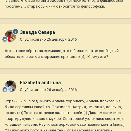
Главное, что все живы и здоровы (относительно), а финансовые
проблемы... стараюсь к ним относится по философски.
Звезда Севера
Опубликовано
26 декабря, 2016
Ага, я тоже обратила внимание, что в большинстве сообщений
обязательно есть информация про кошек:))). К чему это?
Elizabeth and Luna
Опубликовано
26 декабря, 2016
Странный был год. Много и очень хорошего, и очень плохого, не
было середины какой-то. Появилась Астрид, не кошка, конечно,
но почти)) Тоже на коленки залезать любит)) Диплом защитила,
квартиру купили свою с мужем. Со старшей увлеклись спортом, с
младшей танцами. Научилась верховой езде, давняя мечта была.)
От Ольгиного фото в начале темы прям мурашки забегали -