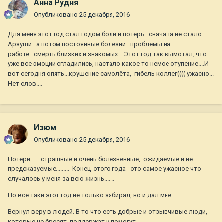
Анна Рудня
Опубликовано
25 декабря, 2016
Для меня этот год стал годом боли и потерь...сначала не стало
Арзуши...а потом постоянные болезни...проблемы на
работе...смерть близких и знакомых....Этот год так вымотал, что
уже все эмоции сгладились, настало какое то немое отупение....И
вот сегодня опять...крушение самолёта, гибель коллег(((( ужасно...
Нет слов....
Изюм
Опубликовано
25 декабря, 2016
Потери.......страшные и очень болезненные, ожидаемые и не
предсказуемые......... Конец этого года - это самое ужасное что
случалось у меня за всю жизнь.......
Но все таки этот год не только забирал, но и дал мне.
Вернул веру в людей. В то что есть добрые и отзывчивые люди,
которые не бросят, поддержат и помогут.