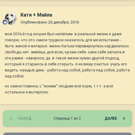
Катя + Майла
Опубликовано
26 декабря, 2016
мой 2016-й год скорее был нелёгким. в реальной жизни я даже
говорю, что это самое трудное оказалось для мя испытание -
быть женой и матерью. жизнь Катьки перевернулась кардинально.
свободы нет. живёшь для всех, кроме себя. сама себя загнала в
эти рамки - наверное, да. в такой жизни нужен другой подход,
который я стараюсь в себе открыть. я не вижу счастья. учусь его
видеть. каждый день - работа над собой, работа над собой, работа
над собой.
но самое главное, с "моими" людьми всё норм, т.т.т. а всё
остальное я вытерплю.
НАЗАД
Страница 1 из 3
ДАЛЕЕ