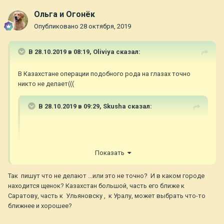
Ольга и Огонёк
Опубликовано
28 октября, 2019
В 28.10.2019 в 08:19,
Oliviya
сказал:
В Казахстане операции подобного рода на глазах точно
никто не делает(((
В 28.10.2019 в 09:29,
Skusha
сказал:
Там, где они были, это самая технически продвинутая
Показать
клиника. Вряд ли кто-нибудь кроме них возьмется((((
Так пишут что не делают ...или это не точно? И в каком городе
находится щенок? Казахстан большой, часть его ближе к
Саратову, часть к Ульяновску , к Уралу, может выбрать что-то
ближнее и хорошее?