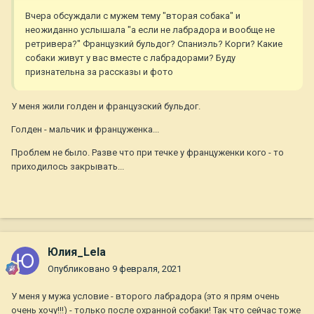
Вчера обсуждали с мужем тему "вторая собака" и
неожиданно услышала "а если не лабрадора и вообще не
ретривера?" Французкий бульдог? Спаниэль? Корги? Какие
собаки живут у вас вместе с лабрадорами? Буду
признательна за рассказы и фото
У меня жили голден и французский бульдог.
Голден - мальчик и француженка...
Проблем не было. Разве что при течке у француженки кого - то
приходилось закрывать...
Юлия_Lela
Опубликовано
9 февраля, 2021
У меня у мужа условие - второго лабрадора (это я прям очень
очень хочу!!!) - только после охранной собаки! Так что сейчас тоже