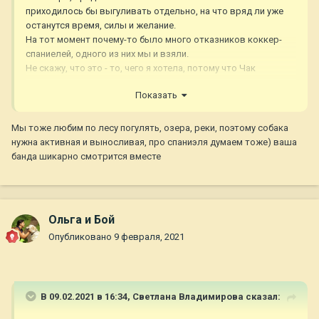
приходилось бы выгуливать отдельно, на что вряд ли уже
останутся время, силы и желание.
На тот момент почему-то было много отказников коккер-
спаниелей, одного из них мы и взяли.
Не скажу, что это - то, чего я хотела, потому что Чак
оказался по характеру и воспитанию мелким гопником,
Показать
особенно в сравнении с нашим интеллигентным голденом.
Но в целом в нашу компанию он влился сразу и прочно, без
него уже было бы скучно. он заводила и провокатор, у него
Мы тоже любим по лесу погулять, озера, реки, поэтому собака
постоянно появляются новые фишечки в привычках, он
нужна активная и выносливая, про спаниэля думаем тоже) ваша
соображает и принимает решения в разы быстрее, чем
банда шикарно смотрится вместе
голден. Это батарейка с ушами, по-другому не скажешь. Он
должен быть везде, контролировать всё и участвовать во
всём.
Ольга и Бой
Опубликовано
9 февраля, 2021
В 09.02.2021 в 16:34,
Светлана Владимирова
сказал: