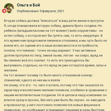
Ольга и Бой
Опубликовано
9 февраля, 2021
Вторая собака должна "вписаться" в ваш ритм жизни и прогулок.
Я, когда планировала вторую собаку, думала брать голдена. Но
ребёнок (младшеклассник на тот момент) внёс коррективы - он
хотел собаку, с которой мог бы гулять сам, то есть некрупную. В
это время нам предложили пекинеса-отказника, и мы чуть было не
взяли его, но оценив его и наши возможности и потребности,
поняли, что пекинес - точно не наш вариант. У нас активные
долгие прогулки по лесу, зимой лыжи, летом - на озеро, вряд ли
бы пекинес всё это осилил. то есть его приходилось бы
выгуливать отдельно, на что вряд ли уже останутся время, силы и
желание.
На тот момент почему-то было много отказников коккер-
спаниелей, одного из них мы и взяли.
Не скажу, что это - то, чего я хотела, потому что Чак оказался по
характеру и воспитанию мелким гопником, особенно в сравнении с
нашим интеллигентным голденом. Но в целом в нашу компанию он
влился сразу и прочно, без него уже было бы скучно. он заводила
и провокатор, у него постоянно появляются новые фишечки в
привычках, он соображает и принимает решения в разы быстрее,