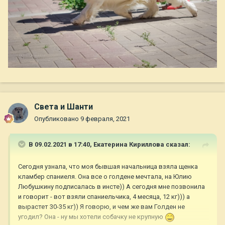
Света и Шанти
Опубликовано
9 февраля, 2021
В 09.02.2021 в 17:40,
Екатерина Кириллова
сказал:
Сегодня узнала, что моя бывшая начальница взяла щенка
кламбер спаниеля. Она все о голдене мечтала, на Юлию
Любушкину подписалась в инсте)) А сегодня мне позвонила
и говорит - вот взяли спаниельчика, 4 месяца, 12 кг))) а
вырастет 30-35 кг)) Я говорю, и чем же вам Голден не
угодил? Она - ну мы хотели собачку не крупную