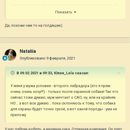
Глянула я породу быстренько в нете - красавцы конечно. И
даже почти голдены))
Показать
Вспомнила, что один раз в лесу такого встречала и меня
Да, похожи чем то на голдяшек)
поразило, что вроде спаниель, но такой крупный))
Nataliia
Опубликовано
9 февраля, 2021
В 09.02.2021 в 09:33,
Юлия_Lela
сказал:
У меня у мужа условие - второго лабрадора (это я прям
очень очень хочу!!!) - только после охранной собаки! Так что
сейчас тоже думаю, муж мечтает о САО, ну, или на крайняк
НО... а вот все думаю... пока склоняюсь к тому, что собака
для охраны будет точно сукой, а вот какой породы - ума не
приложу
У нас лабрик-кобель и малинуа-сука. Отличная компания. Он лает,