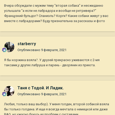
Вчера обсуждали с мужем тему "вторая собака" и неожиданно
услышала "а если не лабрадора и вообще не ретривера?"
Французкий бульдог? Спаниэль? Корги? Какие собаки живут у вас
вместе с лабрадорами? Буду признательна за рассказы и фото
starberry
Опубликовано
9 февраля, 2021
Я бы коржика взяла
?
. У друзей прекрасно уживаются с 2-мя
таксами,у других лабруша и парень - дворянин из приюта.
Таня с Тодой. И Ладик.
Опубликовано
9 февраля, 2021
Любая, только ваш выбор). У меня голден, второй собакой взяла
бы только голдена. И еще я всегда мечтала о немецкой или даже
ВАО, но ужасно боюсь их проблем с суставами.