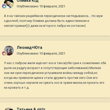
Оливка ЮД
Опубликовано
10 февраля, 2021
А я на тайских риджбеков периодически заглядываюсь... Но муж
однолюб, поэтому Оливия должна быть единственная и
неповторимая))) даже на второго лабра не согласен)
Леонид+Юта
Опубликовано
10 февраля, 2021
У нас с лабром жили ещё кит-хох и такса(обе суки к сожелению обе
ушли на радугу возраст и сопутствующие заболевания).Мелкие
они же суки переодически устраивали войны между собой,но
когда мы привезли щенка стали дружить против него.Они его
очень хорошо научили не сувать нос в чужие миски,не пускать его
на кровать и т.д.
Татьяна & girls