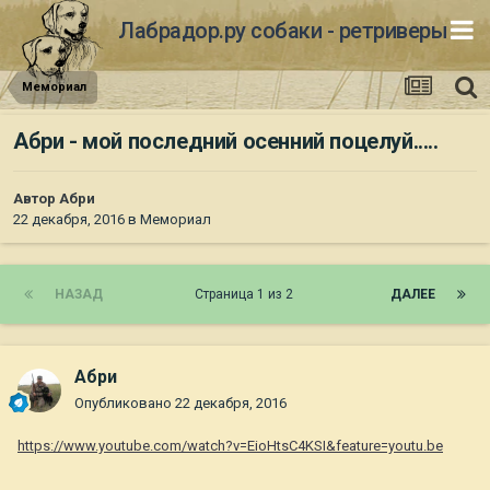
Лабрадор.ру собаки - ретриверы
Мемориал
Абри - мой последний осенний поцелуй.....
Автор
Абри
22 декабря, 2016
в
Мемориал
НАЗАД
Страница 1 из 2
ДАЛЕЕ
Абри
Опубликовано
22 декабря, 2016
https://www.youtube.com/watch?v=EioHtsC4KSI&feature=youtu.be