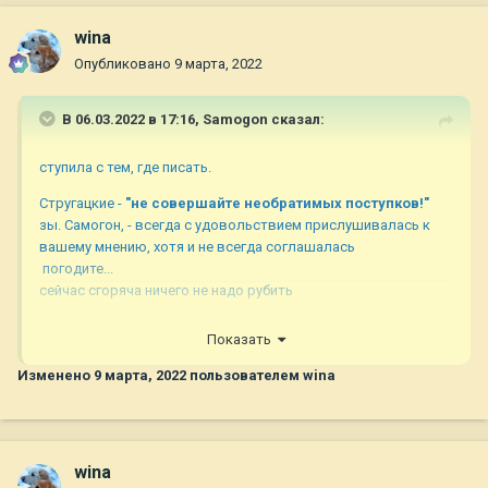
wina
Опубликовано
9 марта, 2022
В 06.03.2022 в 17:16,
Samogon
сказал:
ступила с тем, где писать.
Стругацкие -
"не совершайте необратимых поступков!"
зы. Самогон, - всегда с удовольствием прислушивалась к
вашему мнению, хотя и не всегда соглашалась
погодите...
сейчас сгоряча ничего не надо рубить
Показать
В 07.03.2022 в 06:52,
Анютка и Мишутка
сказал:
Изменено
9 марта, 2022
пользователем wina
Если честно обалдела)))) Вы же всегда на позитиве!!!!
Никогда не поверю, что вас, Самогон, так легко
напугать. У
wina
завтра, постараюсь нарисовать свое мнение, по поводу