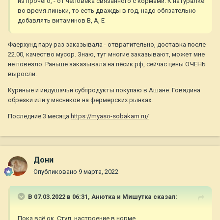
из прочего, - от человека связанного с кормами. К натуралке
во время линьки, то есть дважды в год, надо обязательно
добавлять витаминов В, А, Е
Фаерхунд пару раз заказывала - отвратительно, доставка после
22.00, качество мусор. Знаю, тут многие заказывают, может мне
не повезло. Раньше заказывала на пёсик.рф, сейчас цены ОЧЕНЬ
выросли.
Куриные и индушачьи субпродукты покупаю в Ашане. Говядина
обрезки или у мясников на фермерских рынках.
Последние 3 месяца
https://myaso-sobakam.ru/
Дони
Опубликовано
9 марта, 2022
В 07.03.2022 в 06:31,
Анютка и Мишутка
сказал:
Пока всё ок. Стул, настроение в норме.