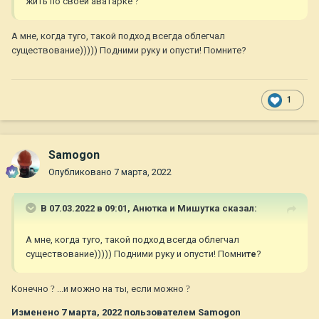
жить по своей аватарке
?
А мне, когда туго, такой подход всегда облегчал
существование))))) Подними руку и опусти! Помните?
1
Samogon
Опубликовано
7 марта, 2022
В 07.03.2022 в 09:01,
Анютка и Мишутка
сказал:
А мне, когда туго, такой подход всегда облегчал
существование))))) Подними руку и опусти! Помни
те
?
Конечно
?
...и можно на ты, если можно
?
Изменено
7 марта, 2022
пользователем Samogon