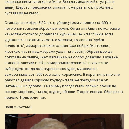
пищеварением никогда не было. Всегда идеальный стул раз в
день). Шерсть прекрасная, линька тоже раз в год, проблем с
суставами не было.
Стандартно кефир 3,2% с отрубями утром и примерно 450гр.
нежирной говяжей обрези вечером. Когда она была помоложе в
качестве костного добавляла куриные шей или спинки, если
удавалось отхватить кость с мослом, то давала "зубки
почистить", замороженные головы красной рыбы (только
жесткую часть над жабрами удаляла и зубы). Обрезь всегда
покупала на рынке, инет магазинам не особо доверяю. Рубец не
пошел (вонючий в общей морозилке хранить), в качестве
субпродуктов давала куриные желудки, миксами не
заморачивалась, 500 гр. в одно кормление. В карантин рынок не
работал давала куриную грудку или те же желудки-все ок.
Витамины не давала. К мясному всегда были свежие овощи по
сезону: морковь, тыква, огурец, яблоки. Творог иногда. Яйцо раз в
неделю. Примерно так.
Заяц с костью)