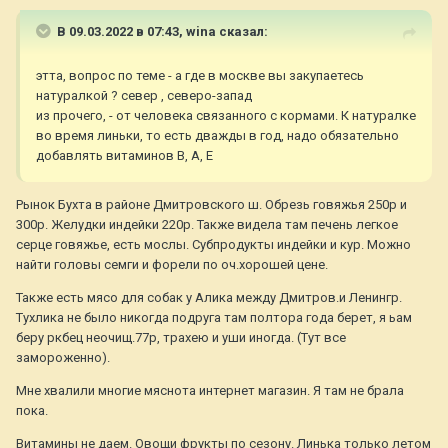
В 09.03.2022 в 07:43,
wina
сказал:
этта, вопрос по теме - а где в москве вы закупаетесь
натуралкой ? север , северо-запад
из прочего, - от человека связанного с кормами. К натуралке
во время линьки, то есть дважды в год, надо обязательно
добавлять витаминов В, А, Е
Рынок Бухта в районе Дмитровского ш. Обрезь говяжья 250р и
300р. Желудки индейки 220р. Также видела там печень легкое
серце говяжье, есть мослы. Субпродукты индейки и кур. Можно
найти головы семги и форели по оч.хорошей цене.
Также есть мясо для собак у Алика между Дмитров.и Ленингр.
Тухлика не было никогда подруга там полтора года берет, я ьам
беру ркбец неочищ.77р, трахею и уши иногда. (Тут все
замороженно).
Мне хвалили многие мяснота интернет магазин. Я там не брала
пока.
Витамины не даем. Овощи фрукты по сезону. Линька только летом