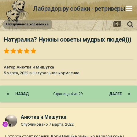
Лабрадор.ру собаки - ретриверы
Натуральное кормление
Натуралка? Нужны советы мудрых людей)))
Автор
Анютка и Мишутка
5 марта, 2022
в
Натуральное кормление
НАЗАД
Страница 4 из 29
ДАЛЕЕ
Анютка и Мишутка
Опубликовано
7 марта, 2022
Потроха стоят копейки. Корм Наш (не очень, но на худой конец