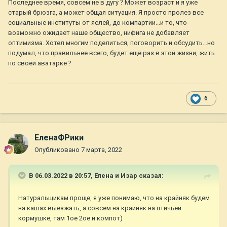
Последнее время, совсем не в дугу
?
Может возраст и я уже
старый брюзга, а может общая ситуация. Я просто пролез все
социальные институты от яслей, до компартии...и то, что
возможно ожидает наше общество, нифига не добавляет
оптимизма. Хотел многим поделиться, поговорить и обсудить...но
подумал, что правильнее всего, будет ещё раз в этой жизни, жить
по своей аватарке
?
6
ЕленаФРики
Опубликовано
7 марта, 2022
В 06.03.2022 в 20:57,
Елена и Изар
сказал:
Натуральщикам проще, я уже понимаю, что на крайняк будем
на кашах выезжать, а совсем на крайняк на птичьей
кормушке, там 1ое 2ое и компот)