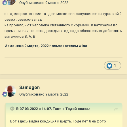
Опубликовано
9 марта, 2022
форума, отношения к людям и собакам и скорее всего...это
будет последний пост!
этта, вопрос по теме - а где в москве вы закупаетесь натуралкой ?
север , северо-запад
из прочего, - от человека связанного с кормами. К натуралке во
время линьки, то есть дважды в год, надо обязательно добавлять
витаминов В, А, Е
Изменено
9 марта, 2022
пользователем wina
1
Samogon
Опубликовано
9 марта, 2022
В 07.03.2022 в 14:07,
Таня с Тодой
сказал:
Вот здесь видна кондиция и шерть. Тоде лет 8 на фото