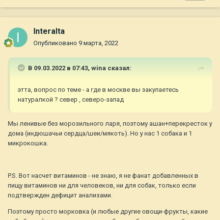
Interalta
Опубликовано
9 марта, 2022
В 09.03.2022 в 07:43,
wina
сказал:
этта, вопрос по теме - а где в москве вы закупаетесь
натуралкой ? север , северо-запад
Мы ленивые без морозильного ларя, поэтому ашан+перекресток у
дома (индюшачьи сердца/шеи/мякоть). Но у нас 1 собака и 1
микрокошка.
P.S. Вот насчет витаминов - не знаю, я не фанат добавленных в
пищу витаминов ни для человеков, ни для собак, только если
подтвержден дефицит анализами.
Поэтому просто морковка (и любые другие овощи-фрукты, какие