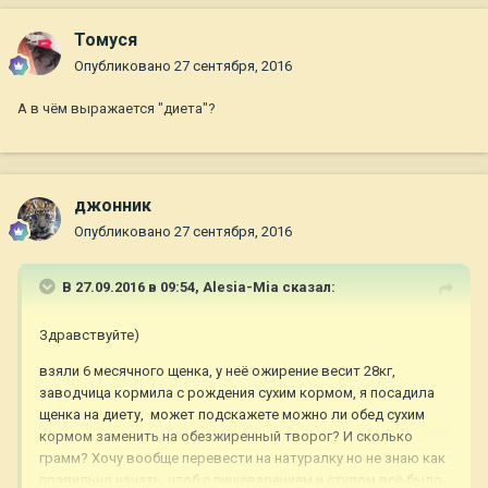
Томуся
Опубликовано
27 сентября, 2016
А в чём выражается "диета"?
джонник
Опубликовано
27 сентября, 2016
В 27.09.2016 в 09:54,
Alesia-Mia
сказал:
Здравствуйте)
взяли 6 месячного щенка, у неё ожирение весит 28кг,
заводчица кормила с рождения сухим кормом, я посадила
щенка на диету, может подскажете можно ли обед сухим
кормом заменить на обезжиренный творог? И сколько
грамм? Хочу вообще перевести на натуралку но не знаю как
правильно начать, чтоб с пищеварением и стулом всё было