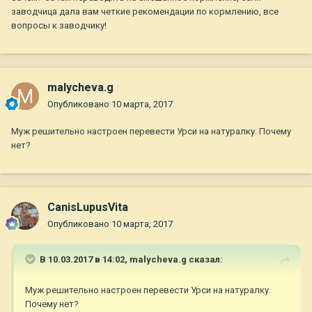
5%+1 перепелиное яйцо приблизительно 220 ккал. Читаю
заводчица дала вам четкие рекомендации по кормлению, все
выше сообщения про 250 г творога - это не много? И вообще
вопросы к заводчику!
голова идет кругом. Чем кормить, когда и сколько?
Помогите советом пожалуйста. Девочка хорошая, веселая.
malycheva.g
Опубликовано
10 марта, 2017
Муж решительно настроен перевести Урси на натуралку. Почему
нет?
CanisLupusVita
Опубликовано
10 марта, 2017
В 10.03.2017 в 14:02,
malycheva.g
сказал:
Муж решительно настроен перевести Урси на натуралку.
Почему нет?