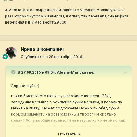
А можно фото ожиревшей? и какбэ в 6 месяцев можно уже и 2
раза кормить,утром и вечером, я Альку так перевела,она нифига
не жирная и в 7 мес весит 29,700
Ирина и компанич
Опубликовано
28 сентября, 2016
В 27.09.2016 в 09:54,
Alesia-Mia
сказал:
Здравствуйте)
взяли 6 месячного щенка, у неё ожирение весит 28кг,
заводчица кормила с рождения сухим кормом, я посадила
щенка на диету, может подскажете можно ли обед сухим
кормом заменить на обезжиренный творог? И сколько
грамм? Хочу вообще перевести на натуралку но не знаю как
правильно начать, чтоб с пищеварением и стулом всё было
хорошо как сейчас)
Показать