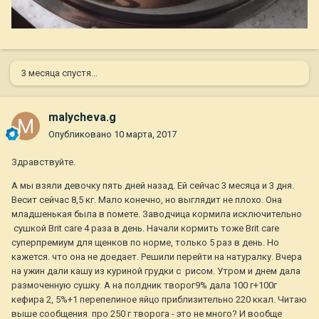
3 месяца спустя...
malycheva.g
Опубликовано
10 марта, 2017
Здравствуйте.
А мы взяли девочку пять дней назад. Ей сейчас 3 месяца и 3 дня.
Весит сейчас 8,5 кг. Мало конечно, но выглядит не плохо. Она
младшенькая была в помете. Заводчица кормила исключительно
сушкой Brit care 4 раза в день. Начали кормить тоже Brit care
суперпремиум для щенков по норме, только 5 раз в день. Но
кажется. что она не доедает. Решили перейти на натуралку. Вчера
на ужин дали кашу из куриной грудки с рисом. Утром и днем дала
размоченную сушку. А на полдник творог9% дала 100 г+100г
кефира 2, 5%+1 перепелиное яйцо приблизительно 220 ккал. Читаю
выше сообщения про 250 г творога - это не много? И вообще