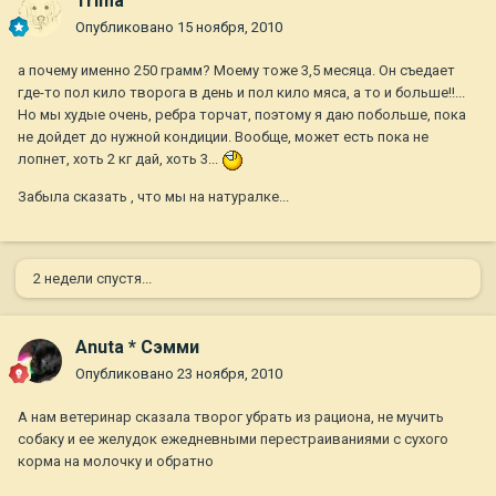
Trima
Опубликовано
15 ноября, 2010
а почему именно 250 грамм? Моему тоже 3,5 месяца. Он съедает
где-то пол кило творога в день и пол кило мяса, а то и больше!!...
Но мы худые очень, ребра торчат, поэтому я даю побольше, пока
не дойдет до нужной кондиции. Вообще, может есть пока не
лопнет, хоть 2 кг дай, хоть 3...
Забыла сказать , что мы на натуралке...
2 недели спустя...
Anuta * Сэмми
Опубликовано
23 ноября, 2010
А нам ветеринар сказала творог убрать из рациона, не мучить
собаку и ее желудок ежедневными перестраиваниями с сухого
корма на молочку и обратно