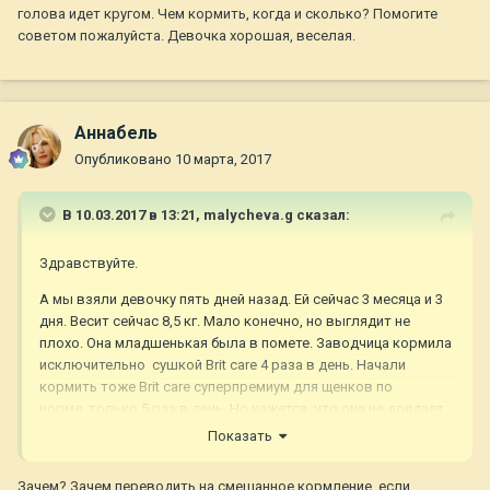
голова идет кругом. Чем кормить, когда и сколько? Помогите
советом пожалуйста. Девочка хорошая, веселая.
Aннaбель
Опубликовано
10 марта, 2017
В 10.03.2017 в 13:21,
malycheva.g
сказал:
Здравствуйте.
А мы взяли девочку пять дней назад. Ей сейчас 3 месяца и 3
дня. Весит сейчас 8,5 кг. Мало конечно, но выглядит не
плохо. Она младшенькая была в помете. Заводчица кормила
исключительно сушкой Brit care 4 раза в день. Начали
кормить тоже Brit care суперпремиум для щенков по
норме, только 5 раз в день. Но кажется. что она не доедает.
Решили перейти на натуралку. Вчера на ужин дали кашу из
Показать
куриной грудки с рисом. Утром и днем дала размоченную
сушку. А на полдник творог9% дала 100 г+100г кефира 2,
Зачем? Зачем переводить на смешанное кормление, если