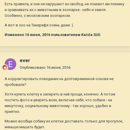
Есть правила, и они не нарушают их свобод, не ломают им психику
и сравнивать их с животными в зоопарке - небо и земля.
Особенно, с московским зоопарком.
А вот в зоо на Тенерифе очень даже :)
Изменено
16 июня, 2016
пользователем Kaisla Siili
ever
Опубликовано
16 июня, 2016
А корректировать поведение на долговременной основе не
пробовали?
Хотя купить клетку и запереть в ней проще, конечно. А потом
постить фото и уверять всех, включая себя, что собаке - на
минуточку, социальному животному - так хорошо, удобно и
приятно.
Можно вообще собаку из клетки доставать только для прогулок,
меньше мешать будет.