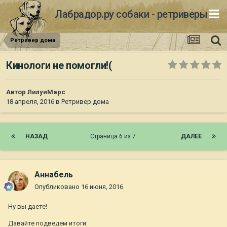
Лабрадор.ру собаки - ретриверы
Ретривер дома
Кинологи не помогли!(
Автор
ЛилуиМарс
18 апреля, 2016
в
Ретривер дома
НАЗАД
Страница 6 из 7
ДАЛЕЕ
Aннaбель
Опубликовано
16 июня, 2016
Ну вы даете!
Давайте подведем итоги: