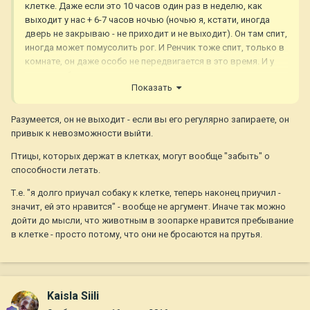
клетке. Даже если это 10 часов один раз в неделю, как
выходит у нас + 6-7 часов ночью (ночью я, кстати, иногда
дверь не закрываю - не приходит и не выходит). Он там спит,
иногда может помусолить рог. И Ренчик тоже спит, только в
комнате, он даже особо не передвигается в это время. И у
многих собаки сами уходят спать в клетку, как в их домик.
Показать
Разумеется, он не выходит - если вы его регулярно запираете, он
привык к невозможности выйти.
Птицы, которых держат в клетках, могут вообще "забыть" о
способности летать.
Т.е. "я долго приучал собаку к клетке, теперь наконец приучил -
значит, ей это нравится" - вообще не аргумент. Иначе так можно
дойти до мысли, что животным в зоопарке нравится пребывание
в клетке - просто потому, что они не бросаются на прутья.
Kaisla Siili