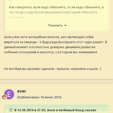
Как говорится, если надо объяснять, то не надо объяснять, а
тут люди с куда более уважаемой репутацией объяснить
пытались.
Показать
Делайте со своей собакой что хотите и как хотите.
PS Больше всего умиляют любители домашних зоопарков с
если у вас есть волшебная пилюля, заставляющая собак
невинным "ой, я знаю тех, кто не держит собак в клетках, так
мириться за секунды - я буду рада выслушать этот чудо-рецепт. В
у них собаки жирные, неухоженные, невоспитанные". Дядька
данный момент я полностью доверяю динамике развития
в Киеве передает привет бузине в огороде.
собачьих отношений и кинологу, с которым мы занимаемся.
Но вообще вы красиво сделали - пришли, сагрились и ушли. :)
ever
Опубликовано
16 июня, 2016
В 16.06.2016 в 21:02,
Анна и любимый Бонд
сказал: