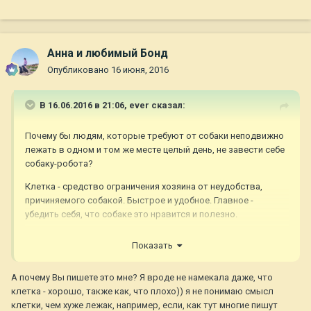
Анна и любимый Бонд
Опубликовано
16 июня, 2016
В 16.06.2016 в 21:06,
ever
сказал:
Почему бы людям, которые требуют от собаки неподвижно
лежать в одном и том же месте целый день, не завести себе
собаку-робота?
Клетка - средство ограничения хозяина от неудобства,
причиняемого собакой. Быстрое и удобное. Главное -
убедить себя, что собаке это нравится и полезно.
Всё, пойду я отсюда, пока тут не начали ратовать за цепное
Показать
содержание на дачах.
А почему Вы пишете это мне? Я вроде не намекала даже, что
клетка - хорошо, также как, что плохо)) я не понимаю смысл
клетки, чем хуже лежак, например, если, как тут многие пишут