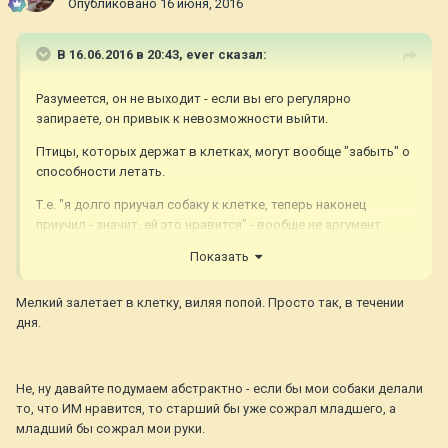
Опубликовано
16 июня, 2016
В 16.06.2016 в 20:43,
ever
сказал:
Разумеется, он не выходит - если вы его регулярно
запираете, он привык к невозможности выйти.
Птицы, которых держат в клетках, могут вообще "забыть" о
способности летать.
Т.е. "я долго приучал собаку к клетке, теперь наконец
приучил - значит, ей это нравится" - вообще не аргумент.
Иначе так можно дойти до мысли, что животным в зоопарке
Показать
нравится пребывание в клетке - просто потому, что они не
бросаются на прутья.
Мелкий залетает в клетку, виляя попой. Просто так, в течении
дня.
Не, ну давайте подумаем абстрактно - если бы мои собаки делали
то, что ИМ нравится, то старший бы уже сожрал младшего, а
младший бы сожрал мои руки.