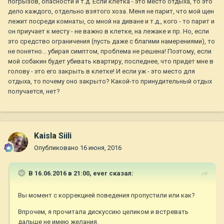
погрызов, опасности и т.д. Если клетка - это место отдыха, то это
дело каждого, отдельно взятого хоза. Меня не парит, что мой щен
лежит посреди комнаты, со мной на диване и т.д., кого - то парит и
он приучает к месту - не важно в клетке, на лежаке и пр. Но, если
это средство ограничения (пусть даже с благими намерениями), то
не понятно... убирая симптом, проблема не решена! Поэтому, если
мой собакин будет убивать квартиру, последнее, что придет мне в
голову - это его закрыть в клетке! И если уж - это место для
отдыха, то почему оно закрыто? Какой-то принудительный отдых
получается, нет?
Kaisla Siili
Опубликовано
16 июня, 2016
В 16.06.2016 в 21:00,
ever
сказал:
Вы момент с коррекцией поведения пропустили или как?
Впрочем, я прочитала дискуссию целиком и встревать
дальше не имею желания.