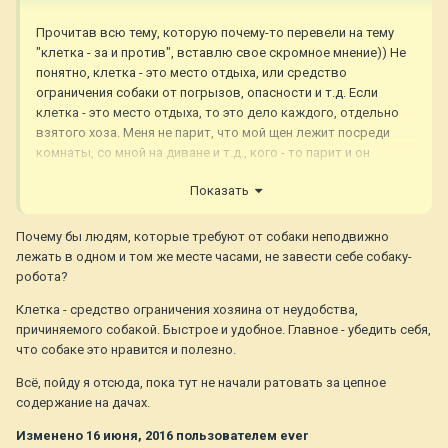
Прочитав всю тему, которую почему-то перевели на тему
"клетка - за и против", вставлю свое скромное мнение)) Не
понятно, клетка - это место отдыха, или средство
ограничения собаки от погрызов, опасности и т.д. Если
клетка - это место отдыха, то это дело каждого, отдельно
взятого хоза. Меня не парит, что мой щен лежит посреди
комнаты, со мной на диване и т.д., кого - то парит и он
приучает к месту - не важно в клетке, на лежаке и пр. Но,
Показать
если это средство ограничения (пусть даже с благими
намерениями), то не понятно... убирая симптом, проблема не
решена! Поэтому, если мой собакин будет убивать
Почему бы людям, которые требуют от собаки неподвижно
квартиру, последнее, что придет мне в голову - это его
лежать в одном и том же месте часами, не завести себе собаку-
закрыть в клетке! И если уж - это место для отдыха, то
робота?
почему оно закрыто? Какой-то принудительный отдых
Клетка - средство ограничения хозяина от неудобства,
получается, нет?
причиняемого собакой. Быстрое и удобное. Главное - убедить себя,
что собаке это нравится и полезно.
Всё, пойду я отсюда, пока тут не начали ратовать за цепное
содержание на дачах.
Изменено
16 июня, 2016
пользователем ever