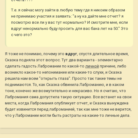
Т.е. я сейчас могу зайти в любую тему где я никоим образом
не принимаю участия и заявить: "а ну ка дайте мне отчет? я
посмотрю все ли у вас тут нормально? И смотрите мне, если
вдруг ненормально буду просить для вас бана лет на 50." Это
с чего это?
Я тоже не понимаю, почему это
вдруг
, спустя длительное время,
Сказка подняла этот вопрос. Тут два варианта - элементарно
сделать гадость Лабромании по какой-то
личной
причине, либо
возникло какое-то непонимание или какие-то слухи, и Сказка
решила нам всем "открыть глаза". Просто так такие темы не
поднимаются. То, как Сказка обвинила Лаброманию, и в каком
тоне, конечно же возмутительно и некрасиво. Но я считаю, что
Лабромания сама допустила такую ситуацию. Все встанет на свои
места, когда Лабромания опубликует отчет, и Сказка вынуждена
будет извинится перед лаброманией, так как мне тоже не верится,
что у Лабромании могли быть растраты на какие-то личные дела.