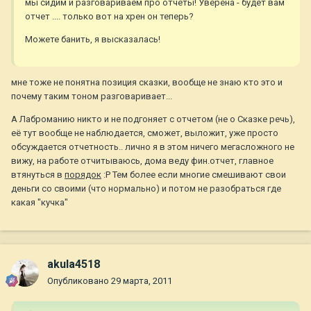
мы сидим и разговариваем про отчеты! Уверена - будет вам
отчет .... только вот на хрен он теперь?
Можете банить, я высказалась!
мне тоже не понятна позиция сказки, вообще не знаю кто это и
почему таким тоном разговаривает...
А Лаброманию никто и не подгоняет с отчетом (не о Сказке речь),
её тут вообще не наблюдается, сможет, выложит, уже просто
обсуждается отчетность.. лично я в этом ничего мегасложного не
вижу, на работе отчитываюсь, дома веду фин.отчет, главное
втянуться в
порядок
:Р Тем более если многие смешивают свои
деньги со своими (что нормально) и потом не разобраться где
какая "кучка"
akula4518
Опубликовано
29 марта, 2011