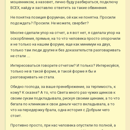
мошенником, а назовет, лично буду разбираться, подключу
ВСЕХ, найду и заставлю ответить за такие обвинения.
Не понятна позиция форумчан, ой как не понятна. Просили
подождать? Просили. Не можете, свербит?
Многие сделали упор на отчет, а я вот нет, я сделала упор на
оскорбления, прямые, на то что человека просто опорочили
и не только на нашем форуме, еще как минимум на двух,
только там люди другие и без доказательств разговаривать
не стали ....
Интересоваться говорите отчетом? И только? Интересуйся,
только не в такой форме, в такой форме я бы и
разговаривать не стала.
Обидно господа, за ваше пренебрежение, за терпимость, к
кому? К сказке? А то, что Света много раз чужих щенков к
своим сукам подкладывала, рискуя своими щенами, а то что
бегала по клиникам и свои деньги часто вкладывала, а то
что на передержку брала, одна история с Добрым чего
стоит.
Противно просто, при нас человека опустили по полной, а