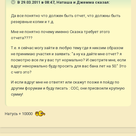
В 29.03.2011 в 08:47, Наташа и Джемма сказал:
Да все понятно что должен быть отчет, что должны быть
резервные копии и т.д.
Мне не понятно почему именно Сказка требует этого
отчета????
Т.е. я сейчас могу зайти в любую тему где я никоим образом
не принимаю участия и заявить: "а ну ка дайте мне отчет? я
посмотрю все ли у вас тут нормально? И смотрите мне, если
вдруг ненормально буду просить для вас бана лет на 50." Это
с чего это?
И если вдруг мне не ответят или скажут позже я пойду по
другим форумам и буду писать : СОС, они присвоили крупную
сумму!
Натусь + 10000