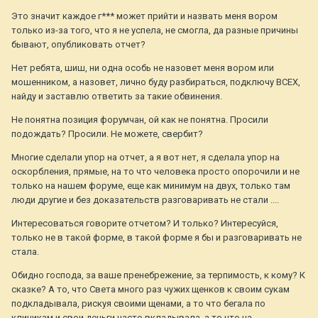
Это значит каждое г*** может прийти и назвать меня вором
только из-за того, что я не успела, не смогла, да разные причины
бывают, опубликовать отчет?
Нет ребята, шиш, ни одна особь не назовет меня вором или
мошенником, а назовет, лично буду разбираться, подключу ВСЕХ,
найду и заставлю ответить за такие обвинения.
Не понятна позиция форумчан, ой как не понятна. Просили
подождать? Просили. Не можете, свербит?
Многие сделали упор на отчет, а я вот нет, я сделала упор на
оскорбления, прямые, на то что человека просто опорочили и не
только на нашем форуме, еще как минимум на двух, только там
люди другие и без доказательств разговаривать не стали ....
Интересоваться говорите отчетом? И только? Интересуйся,
только не в такой форме, в такой форме я бы и разговаривать не
стала.
Обидно господа, за ваше пренебрежение, за терпимость, к кому? К
сказке? А то, что Света много раз чужих щенков к своим сукам
подкладывала, рискуя своими щенами, а то что бегала по
клиникам и свои деньги часто вкладывала, а то что на