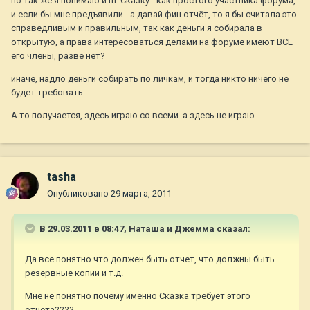
но так же я понимаю и Ш. Сказку - как простого участника форума,
и если бы мне предъявили - а давай фин отчёт, то я бы считала это
справедливым и правильным, так как деньги я собирала в
открытую, а права интересоваться делами на форуме имеют ВСЕ
его члены, разве нет?
иначе, надло деньги собирать по личкам, и тогда никто ничего не
будет требовать..
А то получается, здесь играю со всеми. а здесь не играю.
tasha
Опубликовано
29 марта, 2011
В 29.03.2011 в 08:47, Наташа и Джемма сказал:
Да все понятно что должен быть отчет, что должны быть
резервные копии и т.д.
Мне не понятно почему именно Сказка требует этого
отчета????