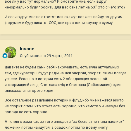
все ли у вас тут нормально? И смотрите мне, если вдруг
ненормально буду просить для вас бана лет на 50." Это с чего это?
И если вдруг мне не ответят или скажут позже я пойду по другим
форумам и буду писать : СОС, они присвоили крупную сумму!
Insane
Опубликовано
29 марта, 2011
давайте не будем сами себя накручивать, есть куча актуальных
тем, где кураторы будут рады нашей энергии, посраться мы всегда
успеем. Реально в истории есть 2 обладающих реальной
информацией лица, Светлана sviq и Светлана (Лабромания) один
высказался второго ждем.
Все остальное раздувание истерии и флуд ибо мне кажется никто
не спорит с тем, что отчет есть хорошо, что хамство и наезды без
повода не есть хорошо.
А то мы с вами как из того анекдота "за бесплатно г-вна наелись"
ложечки потом найдутся, а осадок потом по всему инету