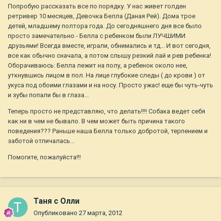
Попробую рассказать все по порядку. У нас живет голден
ретривер 10 месяцев, Девочка Белла (Даная Рей). Дома трое
детей, младшему полтора года. До сегодняшнего дня все было
просто замечательно - Белла с ребенком были ЛУЧШИМИ
друзьями! Всегда вместе, играли, обнимались и тд... И вот сегодня,
все как обычно сначала, а потом слышу резкий лай и рев ребенка!
Оборачиваюсь: Белла лежит на полу, а ребенок около нее,
уткнувшись лицом в пол. На лице глубокие следы ( до крови ) от
укуса под обоими глазами и на носу. Просто ужас! еще бы чуть-чуть
и зубы попали бы в глаза...
Теперь просто не представляю, что делать!!!! Собака ведет себя
как ни в чем не бывало. В чем может быть причина такого
поведения??? Раньше наша Белла только добротой, терпением и
заботой отличалась...
Помогите, пожалуйста!!!
Таня с Олли
Опубликовано
27 марта, 2012