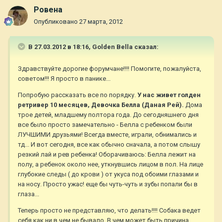
Ровена
Опубликовано
27 марта, 2012
В 27.03.2012 в 18:16, Golden Bella сказал:
Здравствуйте дорогие форумчане!!!! Помогите, пожалуйста,
советом!!! Я просто в панике...
Попробую рассказать все по порядку.
У нас живет голден
ретривер 10 месяцев, Девочка Белла (Даная Рей).
Дома
трое детей, младшему полтора года. До сегодняшнего дня
все было просто замечательно - Белла с ребенком были
ЛУЧШИМИ друзьями! Всегда вместе, играли, обнимались и
тд... И вот сегодня, все как обычно сначала, а потом слышу
резкий лай и рев ребенка! Оборачиваюсь: Белла лежит на
полу, а ребенок около нее, уткнувшись лицом в пол. На лице
глубокие следы ( до крови ) от укуса под обоими глазами и
на носу. Просто ужас! еще бы чуть-чуть и зубы попали бы в
глаза...
Теперь просто не представляю, что делать!!!! Собака ведет
себя как ни в чем не бывало. В чем может быть причина