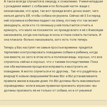
А такое всегда случается в секунду, к сожалению. У меня младшая
с рождения живет с собаками и по большей части- ваще с
незнакомыми, что хуже, так вот прежде всего дочка знает, чего
нельзя делать ЕЙ, чтобы собака не укусила. Сейчас ей 3.5 и перед
ней огромные кобеляки падают на спину, потому что так может
звездануть, если кто-то печеньку у неё попытается отнять и
крикнуть, что мало не покажется. но прежде всего я её с 8 месяцев
наказывала, когда она пальцы в носы и глаза совать пыталась. И
она плакала- больно наказывала, зато есть толк теперь
Теперь у Вас наступят не самые простые времена- придется
терпеливо контролировать поведение собаки и ребенка, когда
они вместе, но зато в этом есть и полезная вещь- хорошо, что все
случилось сейчас и хорошо. что с такими последствиями. Пока
они оба маленькие проще все исправить и выстроить их
поведение. А могло случиться и по другому... Так что радуйтесь- и
вперед! К новым свершениям! Вожак ВЫ- и ВЫ устанавливаете
правила жизни в вашем доме. Но ВЫ должны быть максимально
справедливы- если в ваших правилах пресекать агрессию- вы
должны пресекать её не только от собаки, но и от реьенка!