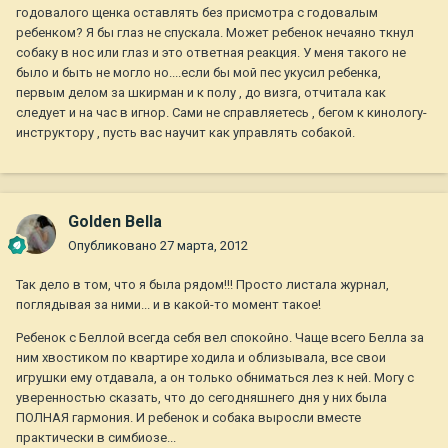
годовалого щенка оставлять без присмотра с годовалым
ребенком? Я бы глаз не спускала. Может ребенок нечаяно ткнул
собаку в нос или глаз и это ответная реакция. У меня такого не
было и быть не могло но....если бы мой пес укусил ребенка,
первым делом за шкирман и к полу , до визга, отчитала как
следует и на час в игнор. Сами не справляетесь , бегом к кинологу-
инструктору , пусть вас научит как управлять собакой.
Golden Bella
Опубликовано
27 марта, 2012
Так дело в том, что я была рядом!!! Просто листала журнал,
поглядывая за ними... и в какой-то момент такое!
Ребенок с Беллой всегда себя вел спокойно. Чаще всего Белла за
ним хвостиком по квартире ходила и облизывала, все свои
игрушки ему отдавала, а он только обниматься лез к ней. Могу с
уверенностью сказать, что до сегодняшнего дня у них была
ПОЛНАЯ гармония. И ребенок и собака выросли вместе
практически в симбиозе...