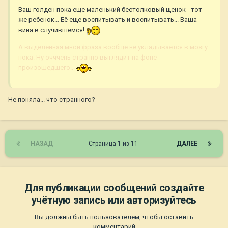
Ваш голден пока еще маленький бестолковый щенок - тот
же ребенок... Её еще воспитывать и воспитывать... Ваша
вина в случившемся!
А выделенная мной фраза вообще не укладывается в мозгу
пока. Ну очччень странно выглядит на фоне
произошедшего...
Не поняла... что странного?
НАЗАД
Страница 1 из 11
ДАЛЕЕ
Для публикации сообщений создайте
учётную запись или авторизуйтесь
Вы должны быть пользователем, чтобы оставить
комментарий