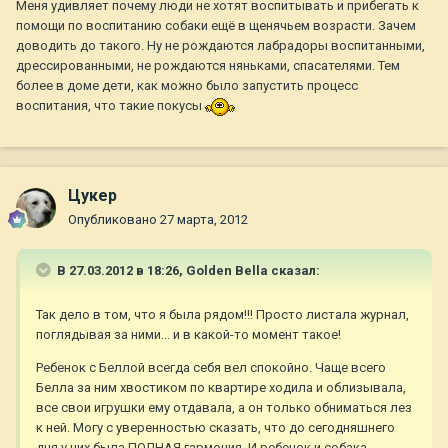
Меня удивляет почему люди не хотят воспитывать и прибегать к
помощи по воспитанию собаки ещё в щенячьем возрасти. Зачем
доводить до такого. Ну не рождаются лабрадоры воспитанными,
дрессированными, не рождаются няньками, спасателями. Тем
более в доме дети, как можно было запустить процесс
воспитания, что такие покусы
Цукер
Опубликовано
27 марта, 2012
В 27.03.2012 в 18:26, Golden Bella сказал:
Так дело в том, что я была рядом!!! Просто листала журнал,
поглядывая за ними... и в какой-то момент такое!
Ребенок с Беллой всегда себя вел спокойно. Чаще всего
Белла за ним хвостиком по квартире ходила и облизывала,
все свои игрушки ему отдавала, а он только обниматься лез
к ней. Могу с уверенностью сказать, что до сегодняшнего
дня у них была ПОЛНАЯ гармония. И ребенок и собака