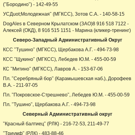
("Бородино") - 142-49-55
УСДuot;Молодежная" (МГКСС), Зотов С.А. - 140-58-15
DogAles в Северном Крылатском (ЗАО)8 916 518 7122 -
Алексей (ОКД), 8 916 515 1151 - Марина (кликер-тренинг)
Северо-Западный Административный Округ
КСС "Тушино" (МГКСС), Щербакова А.Г. - 494-73-98
КСС "Щукино" (МГКСС), Лебедев Ю.М. - 455-00-59
КС "Митино" (МГКСС), Лавров А. - 153-67-06
Пл. "Серебряный бор" (Карамышевская наб.), Дорофеев
В.А. - 211-97-05
Пл. "Покровское-Стрешнево", Лебедев Ю.М. - 455-00-59
Пл. "Тушино", Щербакова А.Г. - 494-73-98
Северный Административный округ
"Красный балтиец" (РЛК) - 216-72-53, 211-49-77
"Триумф" (РЛК) - 483-88-46