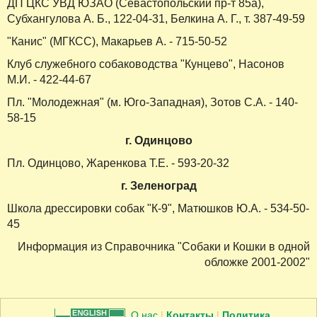
ДП ЦКС УВД ЮЗАО (Севастопольский пр-т 85а),
Субхангулова А. Б., 122-04-31, Белкина А. Г., т. 387-49-59
"Канис" (МГКСС), Макарьев А. - 715-50-52
Клуб служебного собаководства "Кунцево", Насонов
М.И. - 422-44-67
Пл. "Молодежная" (м. Юго-Западная), Зотов С.А. - 140-
58-15
г. Одинцово
Пл. Одинцово, Жаренкова Т.Е. - 593-20-32
г. Зеленоград
Школа дрессировки собак "К-9", Матюшков Ю.А. - 534-50-
45
Информация из Справочника "Собаки и Кошки в одной
обложке 2001-2002"
О нас
|
Контакты
|
Политика