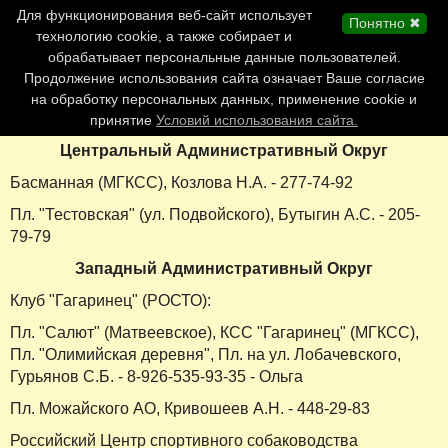
Главная страница
Для функционирования веб-сайт использует
Понятно ✖
Обновления сайта
технологию cookie, а также собирает и
обрабатывает персональные данные пользователей.
Контакты
Продолжение использования сайта означает Ваше согласие
Персоналии
на обработку персональных данных, применение cookie и
Форум
принятие
Условий использования сайта.
Центральный Административный Округ
Басманная (МГКСС), Козлова Н.А. - 277-74-92
Пл. "Тестовская" (ул. Подвойского), Бутыгин А.С. - 205-
79-79
Западный Административный Округ
Клуб "Гагаринец" (РОСТО):
Пл. "Салют" (Матвеевское), КСС "Гагаринец" (МГКСС),
Пл. "Олимийская деревня", Пл. на ул. Лобачевского,
Гурьянов С.Б. - 8-926-535-93-35 - Ольга
Пл. Можайского АО, Кривошеев А.Н. - 448-29-83
Российский Центр спортивного собаководства