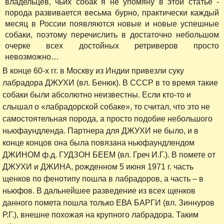
владельцев, чьих собак я не упомяну в этой статье -
порода развивается весьма бурно, практически каждый
месяц в России появляются новые и новые успешные
собаки, поэтому перечислить в достаточно небольшом
очерке всех достойных ретриверов просто
невозможно…
В конце 60-х гг. в Москву из Индии привезли суку
лабрадора ДЖУХИ (вл. Бенюк). В СССР в то время такие
собаки были абсолютно неизвестны. Если кто-то и
слышал о «лабрадорской собаке», то считал, что это не
самостоятельная порода, а просто подобие небольшого
ньюфаундленда. Партнера для ДЖУХИ не было, и в
конце концов она была повязана ньюфаундлендом
ДЖИНОМ ф.д. ГУДЗОН БЕЕМ (вл. Греч И.Г.). В помете от
ДЖУХИ и ДЖИНА, рожденном 5 июня 1971 г. часть
щенков по фенотипу пошла в лабрадоров, а часть – в
ньюфов. В дальнейшее разведение из всех щенков
данного помета пошла только ЕВА БАРГИ (вл. Зиннуров
Р.Г.), внешне похожая на крупного лабрадора. Таким