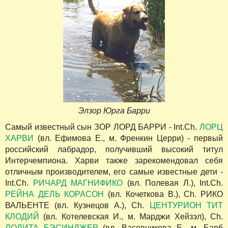
Элзор Юрга Барри
Самый известный сын ЗОР ЛОРД БАРРИ - Int.Ch.
ЛОРЦ
ХАРВИ
(вл. Ефимова Е., м. Френкин Церри) - первый
российский лабрадор, получивший высокий титул
Интерчемпиона. Харви также зарекомендовал себя
отличным производителем, его самые известные дети -
Int.Ch.
РИЧАРД МАГНИФИКО
(вл. Полевая Л.), Int.Ch.
РЕЙНА ДЕЛЬ КОРАСОН
(вл. Кочеткова В.), Ch. РИКО
ВАЛЬЕНТЕ (вл. Кузнецов А.), Ch.
ЦЕНТУРИОН ТИТ
КЛОДИЙ
(вл. Котелевская И., м. Марджи Хейзэл), Ch.
ЛОЛИТА БЭСИНДЖЕР
(вл. Васевникова Е., м. Барб