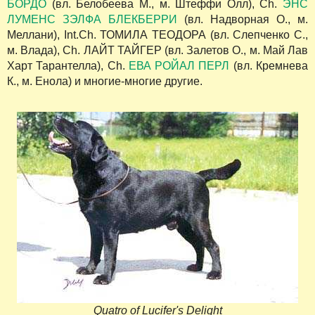
БОРДО
(вл. Белобеева М., м. Штеффи Олл), Ch.
ЭНС
ЛУМЕНС ЗЭЛФА БЛЕКБЕРРИ
(вл. Надворная О., м.
Меллани), Int.Ch. ТОМИЛА ТЕОДОРА (вл. Слепченко С.,
м. Влада), Ch. ЛАЙТ ТАЙГЕР (вл. Залетов О., м. Май Лав
Харт Тарантелла), Ch.
ЕВА РОЙАЛ ПЕРЛ
(вл. Кремнева
К., м. Енола) и многие-многие другие.
Quatro of Lucifer's Delight