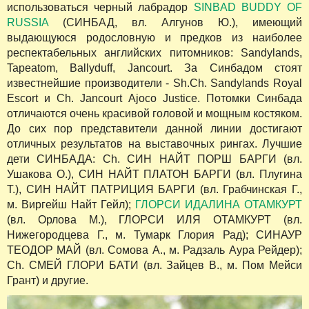
использоваться черный лабрадор
SINBAD BUDDY OF
RUSSIA
(СИНБАД, вл. Алгунов Ю.), имеющий
выдающуюся родословную и предков из наиболее
респектабельных английских питомников: Sandylands,
Tapeatom, Ballyduff, Jancourt. За Синбадом стоят
известнейшие производители - Sh.Ch. Sandylands Royal
Escort и Ch. Jancourt Ajoco Justice. Потомки Синбада
отличаются очень красивой головой и мощным костяком.
До сих пор представители данной линии достигают
отличных результатов на выставочных рингах. Лучшие
дети СИНБАДА: Ch. СИН НАЙТ ПОРШ БАРГИ (вл.
Ушакова О.), СИН НАЙТ ПЛАТОН БАРГИ (вл. Плугина
Т.), СИН НАЙТ ПАТРИЦИЯ БАРГИ (вл. Грабчинская Г.,
м. Виргейш Найт Гейл);
ГЛОРСИ ИДАЛИНА ОТАМКУРТ
(вл. Орлова М.), ГЛОРСИ ИЛЯ ОТАМКУРТ (вл.
Нижегородцева Г., м. Тумарк Глория Рад); СИНАУР
ТЕОДОР МАЙ (вл. Сомова А., м. Радзаль Аура Рейдер);
Ch. СМЕЙ ГЛОРИ БАТИ (вл. Зайцев В., м. Пом Мейси
Грант) и другие.