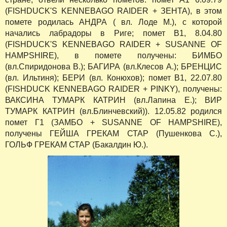
(FISHDUCK'S KENNEBAGO RAIDER + ЗЕНТА), в этом
помете родилась АНДРА ( вл. Лоде М.), с которой
начались лабрадоры в Риге; помет В1, 8.04.80
(FISHDUCK'S KENNEBAGO RAIDER + SUSANNE OF
HAMPSHIRE), в помете получены: БИМБО
(вл.Спиридонова В.); БАГИРА (вл.Клесов А.); БРЕНЦИС
(вл. Ильтиня); БЕРИ (вл. Конюхов); помет В1, 22.07.80
(FISHDUCK KENNEBAGO RAIDER + PINKY), получены:
ВАКСИНА ТУМАРК КАТРИН (вл.Лапина Е.); ВИР
ТУМАРК КАТРИН (вл.Блинчевский)). 12.05.82 родился
помет Г1 (ЗАМБО + SUSANNE OF HAMPSHIRE),
получены ГЕЙША ГРЕКАМ СТАР (Пушенкова С.),
ГОЛЬФ ГРЕКАМ СТАР (Бакалдин Ю.).