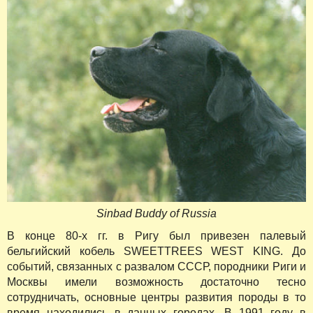
Sinbad Buddy of Russia
В конце 80-х гг. в Ригу был привезен палевый
бельгийский кобель SWEETTREES WEST KING. До
событий, связанных с развалом СССР, породники Риги и
Москвы имели возможность достаточно тесно
сотрудничать, основные центры развития породы в то
время находились в данных городах. В 1991 году в