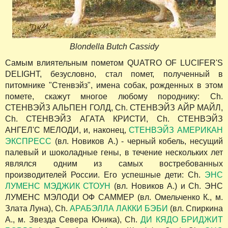
Blondella Butch Cassidy
Самым влиятельным пометом QUATRO OF LUCIFER'S
DELIGHT, безусловно, стал помет, полученный в
питомнике "Стенвэйз", имена собак, рожденных в этом
помете, скажут многое любому породнику: Ch.
СТЕНВЭЙЗ АЛЬПЕН ГОЛД, Ch. СТЕНВЭЙЗ АЙР МАЙЛ,
Ch. СТЕНВЭЙЗ АГАТА КРИСТИ, Ch. СТЕНВЭЙЗ
АНГЕЛ'С МЕЛОДИ, и, наконец,
СТЕНВЭЙЗ АМЕРИКАН
ЭКСПРЕСС
(вл. Новиков А.) - черный кобель, несущий
палевый и шоколадные гены, в течение нескольких лет
являлся одним из самых востребованных
производителей России. Его успешные дети: Ch.
ЭНС
ЛУМЕНС МЭДЖИК СТОУН
(вл. Новиков А.) и Ch. ЭНС
ЛУМЕНС МЭЛОДИ ОФ САММЕР (вл. Омельченко К., м.
Злата Луна), Ch.
АРАБЭЛЛА ЛАККИ БЭБИ
(вл. Спиркина
А., м. Звезда Севера Юника), Ch.
ДИ КЯДО БРИДЖИТ