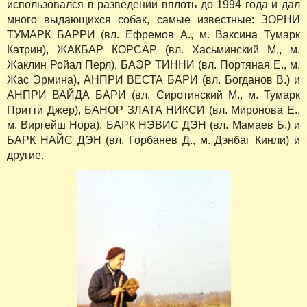
использовался в разведении вплоть до 1994 года и дал
много выдающихся собак, самые известные: ЗОРНИ
ТУМАРК БАРРИ (вл. Ефремов А., м. Ваксина Тумарк
Катрин), ЖАКБАР КОРСАР (вл. Хасьминский М., м.
Жаклин Ройал Перл), БАЭР ТИННИ (вл. Портяная Е., м.
Жас Эрмина), АНПРИ ВЕСТА БАРИ (вл. Богданов В.) и
АНПРИ ВАЙДА БАРИ (вл. Сиротинский М., м. Тумарк
Притти Джер), БАНОР ЗЛАТА НИКСИ (вл. Миронова Е.,
м. Виргейш Нора), БАРК НЭВИС ДЭН (вл. Мамаев Б.) и
БАРК НАЙС ДЭН (вл. Горбанев Д., м. Дэнбаг Кинли) и
другие.