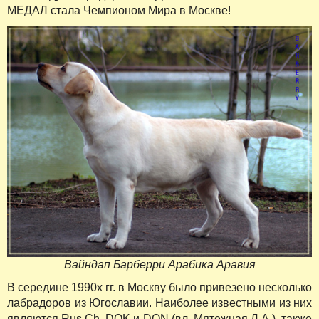
МЕДАЛ стала Чемпионом Мира в Москве!
Вайндап Барберри Арабика Аравия
В середине 1990х гг. в Москву было привезено несколько
лабрадоров из Югославии. Наиболее известными из них
являются Rus.Ch. DOK и DON (вл. Мятежная Л.А.), также