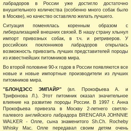
лабрадоров в России уже достигло достаточно
внушительного количества (особенно много собак было
в Москве), но качество оставляло желать лучшего.
Ситуация поменялась коренным образом с
либерализацией внешних связей. В нашу страну хлынул
импорт привозных собак, в т.ч. и ретриверов. У
российских поклонников лабрадоров открылась
возможность привозить лучших представителей породы
из известнейших питомников мира.
Во второй половине 90-х годов в России появляются все
новые и новые импортные производители из лучших
питомников мира.
"БЛОНДЭСС ЭМПАЙР"
(вл. Прокофьева А. и
Трифонова Л.). Этот питомник оказал значительное
влияние на развитие породы России. В 1997 г. Анна
Прокофьева привезла в Москву 2-летнего светло-
палевого английского лабрадора BRENCARA JOHNNIE
WALKER - Олле, сына знаменитого Sh.Ch. Rocheby
Whisky Mac. Олле передавал своим детям очень