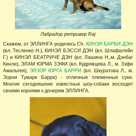
Лабрадор ретривер Raj
Скажем, от ЭЛЛИНГА родились Ch.
КИНЭЛ БАРБИ ДЭН
(вл. Тесленко Н.), КИНЭЛ БЭССИ ДЭН (вл. Шлафштейн
Г.) и КИНЭЛ БЕАТРИЧЕ ДЭН (вл. Лашина Н.,м. Дэнбаг
Кинли), ЭЛАМ ЮРМА ЗЭФИ (вл. Кудрявцева Л., м. Зэфи
Амальтея),
ЭЛЗОР ЮРГА БАРРИ
(вл. Шкуратова Л., м.
Зорни Тумарк Барри) - отличные племенные суки.
Многие сегодняшние известные шоу-собаки восходят
своими корнями к дочерям ЭЛЛИНГА.