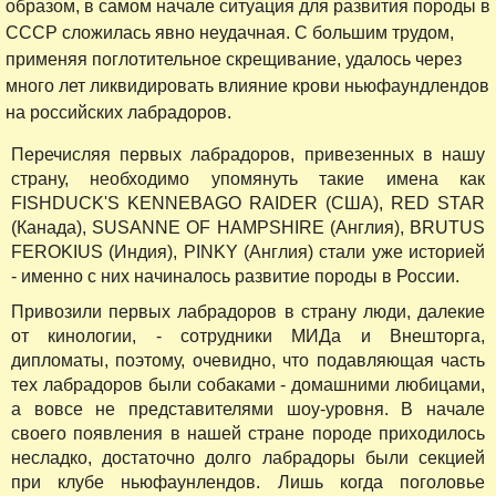
образом, в самом начале ситуация для развития породы в
СССР сложилась явно неудачная. С большим трудом,
применяя поглотительное скрещивание, удалось через
много лет ликвидировать влияние крови ньюфаундлендов
на российских лабрадоров.
Перечисляя первых лабрадоров, привезенных в нашу
страну, необходимо упомянуть такие имена как
FISHDUCK'S KENNEBAGO RAIDER (США), RED STAR
(Канада), SUSANNE OF HAMPSHIRE (Англия), BRUTUS
FEROKIUS (Индия), PINKY (Англия) стали уже историей
- именно с них начиналось развитие породы в России.
Привозили первых лабрадоров в страну люди, далекие
от кинологии, - сотрудники МИДа и Внешторга,
дипломаты, поэтому, очевидно, что подавляющая часть
тех лабрадоров были собаками - домашними любицами,
а вовсе не представителями шоу-уровня. В начале
своего появления в нашей стране породе приходилось
несладко, достаточно долго лабрадоры были секцией
при клубе ньюфаунлендов. Лишь когда поголовье