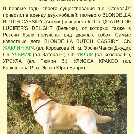
В первые годы своего существования п-к "Стенвэйз"
привозил в аренду двух кобелей: палевого BLONDELLA
BUTCH CASSIDY (Англия) и черного Int.Ch. QUATRO OF
LUCIFER'S DELIGHT (Бельгия), от которых также в
России были получены ряд удачных собак. Самые
известные дети BLONDELLA BUTCH CASSIDY: Ch.
ЖАКЛИН АРА
(вл. Корсакова И., м. Эрсин Чанси Джуди),
Ch.
УЛЬРИФ
(вл. Затона Н.), Ch.
УИЛЛИ
(вл. Козлова Е.),
УРСУЛА (вл. Рюмин В.), УЛИССА КРАКСО (вл.
Конюшкова Р., м. Элзор Юрга Барри).