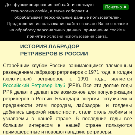
Главная страница
Для функционирования веб-сайт использует
Понятно ✖
Обновления сайта
технологию cookie, а также собирает и
обрабатывает персональные данные пользователей.
Контакты
Продолжение использования сайта означает Ваше согласие
Персоналии
на обработку персональных данных, применение cookie и
Форум
принятие
Условий использования сайта.
ИСТОРИЯ ЛАБРАДОР
РЕТРИВЕРОВ В РОССИИ
Старейшим клубом России, занимающимся племенным
разведением лабрадор ретриверов с 1971 года, а голден
(золотистых) ретриверов с 1991 года, является
Российский Ретривер Клуб
(РРК). Все эти долгие годы
РРК делал и делает все возможное для популяризации
ретриверов в России. Благодаря энергии, энтузиазму и
преданности этим породам, лабрадоры и голдены
добились широкой известности, стали столь любимы и
узнаваемы в нашей стране. В последние годы все
большим интересом в нашей стране пользуются
прямошерстные и новошотландские ретриверы.