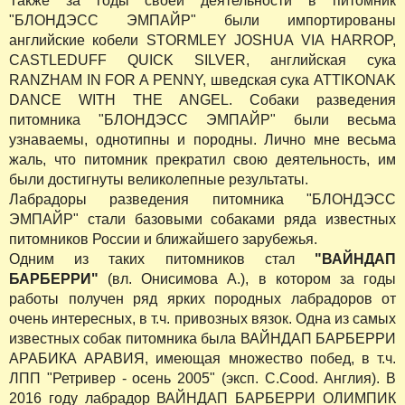
Также за годы своей деятельности в питомник
"БЛОНДЭСС ЭМПАЙР" были импортированы
английские кобели STORMLEY JOSHUA VIA HARROP,
CASTLEDUFF QUICK SILVER, английская сука
RANZHAM IN FOR A PENNY, шведская сука ATTIKONAK
DANCE WITH THE ANGEL. Собаки разведения
питомника "БЛОНДЭСС ЭМПАЙР" были весьма
узнаваемы, однотипны и породны. Лично мне весьма
жаль, что питомник прекратил свою деятельность, им
были достигнуты великолепные результаты.
Лабрадоры разведения питомника "БЛОНДЭСС
ЭМПАЙР" стали базовыми собаками ряда известных
питомников России и ближайшего зарубежья.
Одним из таких питомников стал
"ВАЙНДАП
БАРБЕРРИ"
(вл. Онисимова А.), в котором за годы
работы получен ряд ярких породных лабрадоров от
очень интересных, в т.ч. привозных вязок. Одна из самых
известных собак питомника была ВАЙНДАП БАРБЕРРИ
АРАБИКА АРАВИЯ, имеющая множество побед, в т.ч.
ЛПП "Ретривер - осень 2005" (эксп. C.Cood. Англия). В
2016 году лабрадор ВАЙНДАП БАРБЕРРИ ОЛИМПИК