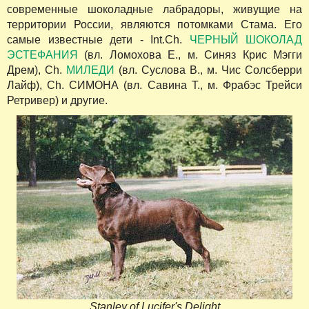
современные шоколадные лабрадоры, живущие на
территории России, являются потомками Стама. Его
самые известные дети - Int.Ch.
ЧЕРНЫЙ ШОКОЛАД
ЭСТЕФАНИЯ
(вл. Ломохова Е., м. Синяз Крис Мэгги
Дрем), Ch.
МИЛЕДИ
(вл. Суслова В., м. Чис Солсберри
Лайф), Ch. СИМОНА (вл. Савина Т., м. Фрабэс Трейси
Ретривер) и другие.
Stanley of Lucifer's Delight