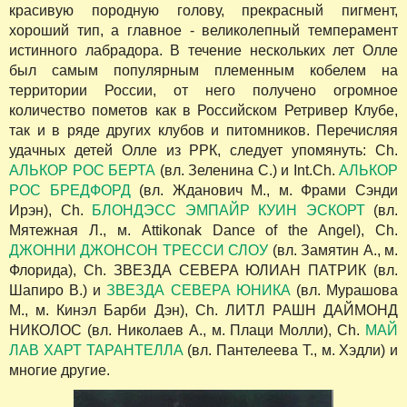
красивую породную голову, прекрасный пигмент,
хороший тип, а главное - великолепный темперамент
истинного лабрадора. В течение нескольких лет Олле
был самым популярным племенным кобелем на
территории России, от него получено огромное
количество пометов как в Российском Ретривер Клубе,
так и в ряде других клубов и питомников. Перечисляя
удачных детей Олле из РРК, следует упомянуть: Ch.
АЛЬКОР РОС БЕРТА
(вл. Зеленина С.) и Int.Ch.
АЛЬКОР
РОС БРЕДФОРД
(вл. Жданович М., м. Фрами Сэнди
Ирэн), Ch.
БЛОНДЭСС ЭМПАЙР КУИН ЭСКОРТ
(вл.
Мятежная Л., м. Attikonak Dance of the Angel), Ch.
ДЖОННИ ДЖОНСОН ТРЕССИ СЛОУ
(вл. Замятин А., м.
Флорида), Ch. ЗВЕЗДА СЕВЕРА ЮЛИАН ПАТРИК (вл.
Шапиро В.) и
ЗВЕЗДА СЕВЕРА ЮНИКА
(вл. Мурашова
М., м. Кинэл Барби Дэн), Ch. ЛИТЛ РАШН ДАЙМОНД
НИКОЛОС (вл. Николаев А., м. Плаци Молли), Ch.
МАЙ
ЛАВ ХАРТ ТАРАНТЕЛЛА
(вл. Пантелеева Т., м. Хэдли) и
многие другие.