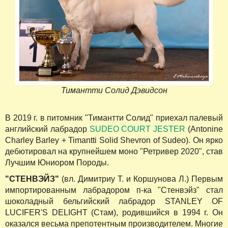
Тимантти Солид Дэвидсон
В 2019 г. в питомник "Тимантти Солид" приехал палевый
английский лабрадор
SUDEO COURT JESTER
(Antonine
Charley Barley + Timantti Solid Shevron of Sudeo). Он ярко
дебютировал на крупнейшем моно "Ретривер 2020", став
Лучшим Юниором Породы.
"СТЕНВЭЙЗ"
(вл. Димитриу Т. и Коршунова Л.) Первым
импортированным лабрадором п-ка "Стенвэйз" стал
шоколадный бельгийский лабрадор STANLEY OF
LUCIFER'S DELIGHT (Стам), родившийся в 1994 г. Он
оказался весьма препотентным производителем. Многие