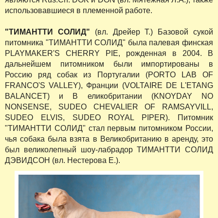
использовавшиеся в племенной работе.
"ТИМАНТТИ СОЛИД"
(вл. Дрейер Т.) Базовой сукой
питомника "ТИМАНТТИ СОЛИД" была палевая финская
PLAYMAKER'S CHERRY PIE, рожденная в 2004. В
дальнейшем питомником были импортированы в
Россию ряд собак из Португалии (PORTO LAB OF
FRANCO'S VALLEY), Франции (VOLTAIRE DE L'ETANG
BALANCET) и В еликобритании (KNOYDAY NO
NONSENSE, SUDEO CHEVALIER OF RAMSAYVILL,
SUDEO ELVIS, SUDEO ROYAL PIPER). Питомник
"ТИМАНТТИ СОЛИД" стал первым питомником России,
чья собака была взята в Великобританию в аренду, это
был великолепный шоу-лабрадор ТИМАНТТИ СОЛИД
ДЭВИДСОН (вл. Нестерова Е.).