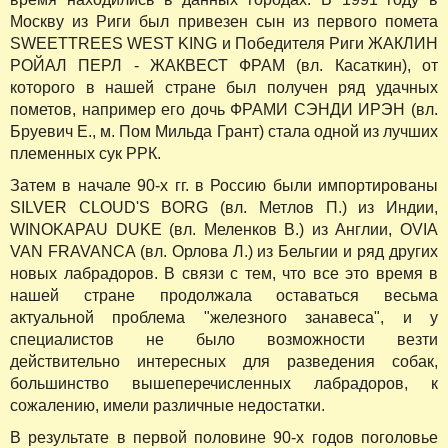
Москву из Риги был привезен сын из первого помета
SWEETTREES WEST KING и Победителя Риги ЖАКЛИН
РОЙАЛ ПЕРЛ - ЖАКВЕСТ ФРАМ (вл. Касаткин), от
которого в нашей стране был получен ряд удачных
пометов, например его дочь ФРАМИ СЭНДИ ИРЭН (вл.
Бруевич Е., м. Пом Мильда Грант) стала одной из лучших
племенных сук РРК.
Затем в начале 90-х гг. в Россию были импортированы
SILVER CLOUD'S BORG (вл. Метлов П.) из Индии,
WINOKAPAU DUKE (вл. Меленков В.) из Англии, OVIA
VAN FRAVANCA (вл. Орлова Л.) из Бельгии и ряд других
новых лабрадоров. В связи с тем, что все это время в
нашей стране продолжала оставаться весьма
актуальной проблема "железного занавеса", и у
специалистов не было возможности везти
действительно интересных для разведения собак,
большинство вышеперечисленных лабрадоров, к
сожалению, имели различные недостатки.
В результате в первой половине 90-х годов поголовье