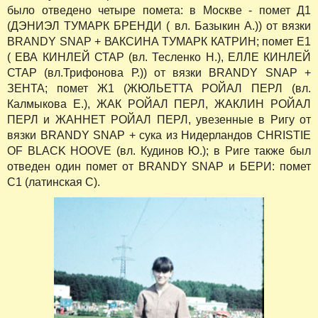
было отведено четыре помета: в Москве - помет Д1
(ДЭНИЭЛ ТУМАРК БРЕНДИ ( вл. Базыкин А.)) от вязки
BRANDY SNAP + ВАКСИНА ТУМАРК КАТРИН; помет Е1
( ЕВА КИНЛЕЙ СТАР (вл. Тесленко Н.), ЕЛЛЕ КИНЛЕЙ
СТАР (вл.Трифонова Р.)) от вязки BRANDY SNAP +
ЗЕНТА; помет Ж1 (ЖЮЛЬЕТТА РОЙАЛ ПЕРЛ (вл.
Калмыкова Е.), ЖАК РОЙАЛ ПЕРЛ, ЖАКЛИН РОЙАЛ
ПЕРЛ и ЖАННЕТ РОЙАЛ ПЕРЛ, увезенные в Ригу от
вязки BRANDY SNAP + сука из Нидерландов CHRISTIE
OF BLACK HOOVE (вл. Кудинов Ю.); в Риге также был
отведен один помет от BRANDY SNAP и БЕРИ: помет
С1 (латинская С).