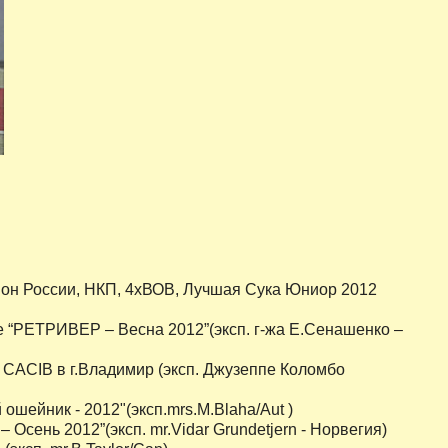
он России, НКП, 4хВОВ, Лучшая Сука Юниор 2012
“РЕТРИВЕР – Весна 2012”(эксп. г-жа Е.Сенашенко –
CACIB в г.Владимир (эксп. Джузеппе Коломбо
шейник - 2012"(эксп.mrs.M.Blaha/Aut )
ень 2012”(эксп. mr.Vidar Grundetjern - Норвегия)