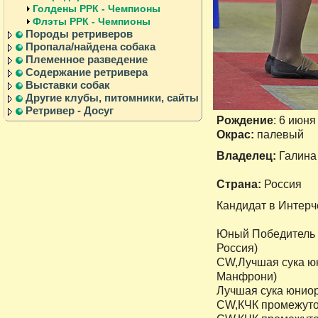
Голдены РРК - Чемпионы
Флэты РРК - Чемпионы
Породы ретриверов
Пропала/найдена собака
Племенное разведение
Содержание ретривера
Выставки собак
Другие клубы, питомники, сайты
Ретривер - Досуг
Рождение
: 6 июня
Окрас:
палевый
Владелец:
Галина
Cтрана:
Россия
Кандидат в Интер
Юный Победитель 
Россия)
СW,Лучшая сука юн
Манфрони)
Лучшая сука юниор
СW,КЧК промежуточ