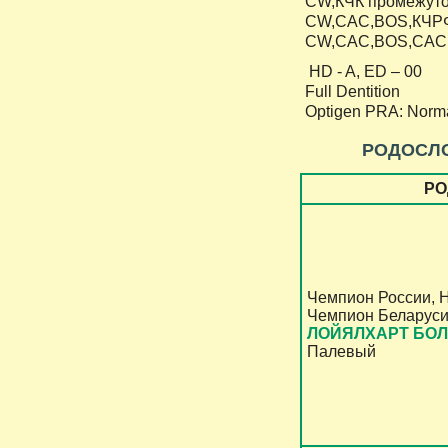
СW,КЧК промежуточ
CW,CAC,BOS,КЧРФЛ
CW,CAC,BOS,CACIB
HD - A, ED – 00
Full Dentition
Optigen PRA: Norma
РОДОСЛ
РО
Чемпион России, 
Чемпион Беларуси
ЛОЙЯЛХАРТ БОЛ
Палевый