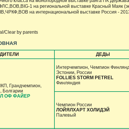
ного класса на монопородной выставке ранга ПК Держава (э
С,BOB,BIG-1 на региональной выставке Красный Маяк (экс
,ЧРКФ,BOB на интернациональной выставке Россия - 2013
l/Clear by parents
ОВНАЯ
ДИТЕЛИ
ДЕДЫ
Интерчемпион, Чемпион Финлянд
Эстонии, России
FOLLIES STORM PETREL
Финляндия
НКП, Грандчемпион,
, Болгарии
Л ОФ ФАЙЕР
Чемпион России
ЛОЙЯЛХАРТ ХОЛИДЭЙ
Палевый