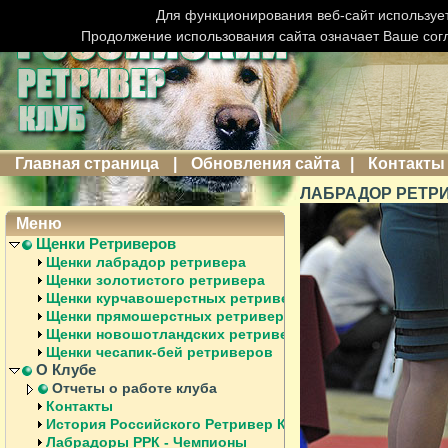
Для функционирования веб-сайт использует
Продолжение использования сайта означает Ваше сог
Главная страница
|
Обновления сайта
|
Контакты
ЛАБРАДОР РЕТРИ
Меню
Щенки Ретриверов
Щенки лабрадор ретривера
Щенки золотистого ретривера
Щенки курчавошерстных ретриверов
Щенки прямошерстных ретриверов
Щенки новошотландских ретриверов
Щенки чесапик-бей ретриверов
О Клубе
Отчеты о работе клуба
Контакты
История Российского Ретривер Клуба
Лабрадоры РРК - Чемпионы