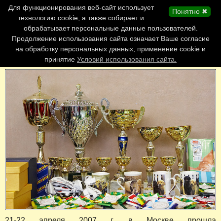
Главная страница
Для функционирования веб-сайт использует
Понятно ✖
Обновления сайта
технологию cookie, а также собирает и
обрабатывает персональные данные пользователей.
Контакты
Продолжение использования сайта означает Ваше согласие
Персоналии
на обработку персональных данных, применение cookie и
Форум
принятие
Условий использования сайта.
21-22 апреля 2007 г. в Москве прошла