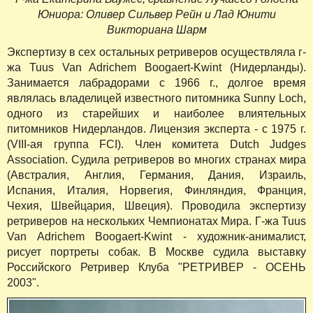
Юниора: Оливер Сильвер Рейн и Лад Юнити
Викториана Шарм
Экспертизу в сех остальных ретриверов осуществляла г-
жа Tuus Van Adrichem Boogaert-Kwint (Нидерланды).
Занимается лабрадорами с 1966 г., долгое время
являлась владелицей известного питомника Sunny Loch,
одного из старейших и наиболее влиятельных
питомников Нидерландов. Лицензия эксперта - с 1975 г.
(VIII-ая группа FCI). Член комитета Dutch Judges
Association. Судила ретриверов во многих странах мира
(Австралия, Англия, Германия, Дания, Израиль,
Испания, Италия, Норвегия, Финляндия, Франция,
Чехия, Швейцария, Швеция). Проводила экспертизу
ретриверов на нескольких Чемпионатах Мира. Г-жа Tuus
Van Adrichem Boogaert-Kwint - художник-анималист,
рисует портреты собак. В Москве судила выставку
Российского Ретривер Клуба "РЕТРИВЕР - ОСЕНЬ
2003".