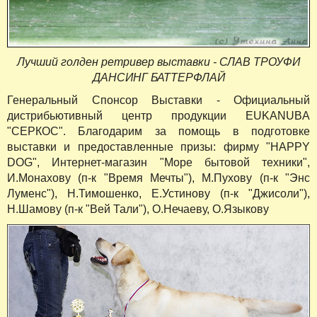
Лучший голден ретривер выставки - СЛАВ ТРОУФИ
ДАНСИНГ БАТТЕРФЛАЙ
Генеральный Спонсор Выставки - Официальный
дистрибьютивный центр продукции EUKANUBA
"СЕРКОС". Благодарим за помощь в подготовке
выставки и предоставленные призы: фирму "HAPPY
DOG", Интернет-магазин "Море бытовой техники",
И.Монахову (п-к "Время Мечты"), М.Пухову (п-к "Энс
Луменс"), Н.Тимошенко, Е.Устинову (п-к "Джисоли"),
Н.Шамову (п-к "Вей Тали"), О.Нечаеву, О.Языкову