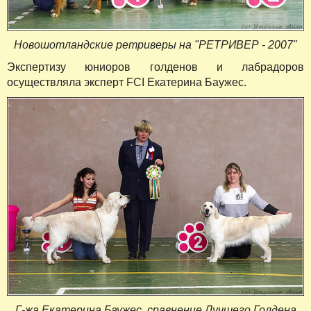
Новошотландские ретриверы на "РЕТРИВЕР - 2007"
Экспертизу юниоров голденов и лабрадоров
осуществляла эксперт FCI Екатерина Баужес.
Г-жа Екатерина Баужес, сравнение Лучшего Голдена