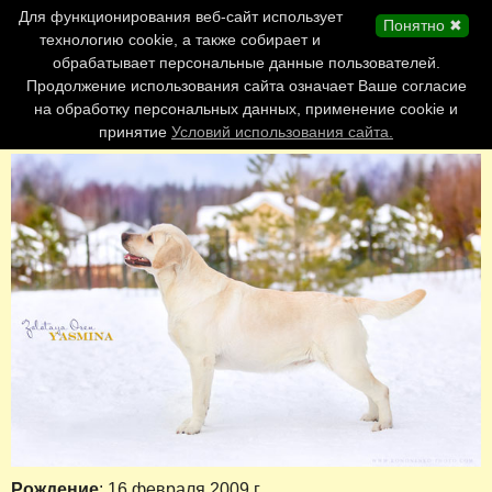
Главная страница
Для функционирования веб-сайт использует
Понятно ✖
Обновления сайта
технологию cookie, а также собирает и
обрабатывает персональные данные пользователей.
Контакты
Продолжение использования сайта означает Ваше согласие
Персоналии
на обработку персональных данных, применение cookie и
Форум
принятие
Условий использования сайта.
Рождение
: 16 февраля 2009 г.