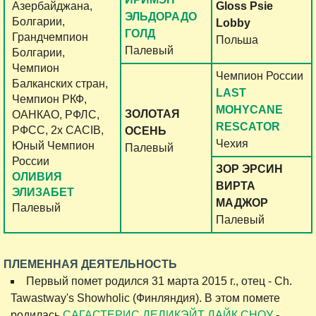
Азербайджана,
Gloss Psie
ЭЛЬДОРАДО
Болгарии,
Lobby
ГОЛД
Грандчемпион
Польша
Палевый
Болгарии,
Чемпион
Чемпион России
Балканских стран,
LAST
Чемпион РКФ,
MOHYCANE
ЗОЛОТАЯ
ОАНКАО, РФЛС,
RESCATOR
РФСС, 2x CACIB,
ОСЕНЬ
Чехия
Юный Чемпион
Палевый
России
ЗОР ЭРСИН
ОЛИВИЯ
ВИРТА
ЭЛИЗАБЕТ
МАДЖОР
Палевый
Палевый
ПЛЕМЕННАЯ ДЕЯТЕЛЬНОСТЬ
Первый помет родился 31 марта 2015 г., отец - Ch.
Tawastway's Showholic (Финляндия). В этом помете
родилась
САГАСТЕРИС ДЕЛИКЭЙТ ЛАЙК СНОУ
-