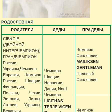
РОДОСЛОВНАЯ
РОДИТЕЛИ
ДЕДЫ
ПРАДЕДЫ
CIB&CIE
(ДВОЙНОЙ
Чемпион
ИНТЕРЧЕМПИОН),
Финляндии
ГРАНДЧЕМПИОН
MAILIKSEN
России,
GENTLEMAN
Украины,Чемпион
Чемпион
Палевый
Евразии, Чемпион
Швеции,
Финляндия
России, Швеции,
Норвегии,
Финляндии,
Дании, Nord
Польши, Чехии,
Чемпион
Эстонии, Литвы,
LICITHAS
Латвии, Украины,
TERJE VIGEN
Чемпион
Беларуси,