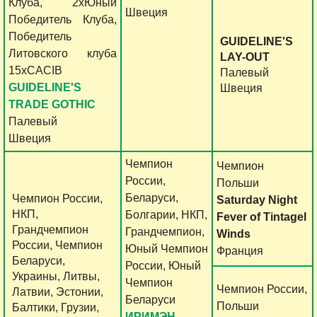
Клуба, 2хЮный
Швеция
Победитель Клуба,
Победитель
GUIDELINE'S
Литовского клуба
LAY-OUT
15xCACIB
Палевый
GUIDELINE'S
Швеция
TRADE GOTHIC
Палевый
Швеция
Чемпион
Чемпион
России,
Польши
Беларуси,
Чемпион России,
Saturday Night
НКП,
Болгарии, НКП,
Fever of Tintagel
Грандчемпион
Грандчемпион,
Winds
России, Чемпион
Юный Чемпион
Франция
Беларуси,
России, Юный
Украины, Литвы,
Чемпион
Чемпион России,
Латвии, Эстонии,
Беларуси
Польши
Балтики, Грузии,
ИРИМЭН