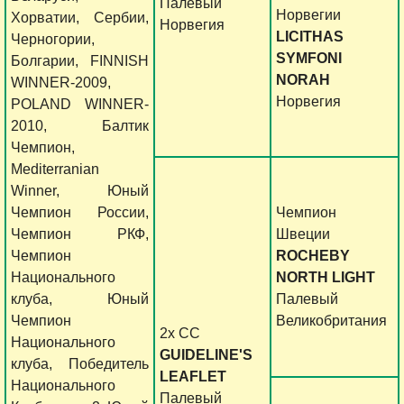
Палевый
Норвегии
Хорватии, Сербии,
Норвегия
LICITHAS
Черногории,
SYMFONI
Болгарии, FINNISH
NORAH
WINNER-2009,
Норвегия
POLAND WINNER-
2010, Балтик
Чемпион,
Mediterranian
Winner, Юный
Чемпион России,
Чемпион
Чемпион РКФ,
Швеции
Чемпион
ROCHEBY
Национального
NORTH LIGHT
клуба, Юный
Палевый
Чемпион
Великобритания
2x CC
Национального
GUIDELINE'S
клуба, Победитель
LEAFLET
Национального
Палевый