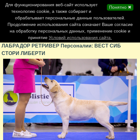
Главная страница
Для функционирования веб-сайт использует
Понятно ✖
Обновления сайта
технологию cookie, а также собирает и
обрабатывает персональные данные пользователей.
Контакты
Продолжение использования сайта означает Ваше согласие
Персоналии
на обработку персональных данных, применение cookie и
Форум
принятие
Условий использования сайта.
ЛАБРАДОР РЕТРИВЕР Персоналии: ВЕСТ СИБ
СТОРИ ЛИБЕРТИ