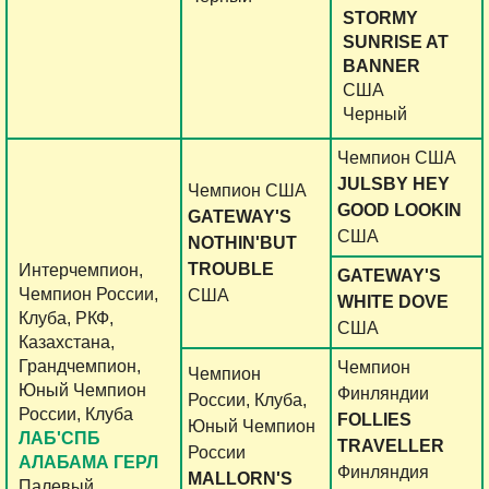
STORMY
SUNRISE AT
BANNER
США
Черный
Чемпион США
JULSBY HEY
Чемпион США
GOOD LOOKIN
GATEWAY'S
США
NOTHIN'BUT
TROUBLE
Интерчемпион,
GATEWAY'S
Чемпион России,
США
WHITE DOVE
Клуба, РКФ,
США
Казахстана,
Грандчемпион,
Чемпион
Чемпион
Юный Чемпион
Финляндии
России, Клуба,
России, Клуба
FOLLIES
Юный Чемпион
ЛАБ'СПБ
TRAVELLER
России
АЛАБАМА ГЕРЛ
Финляндия
MALLORN'S
Палевый