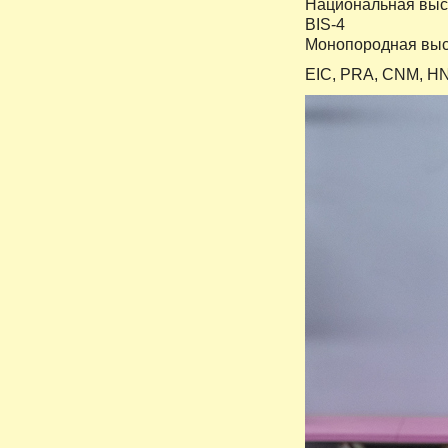
Национальная выст
BIS-4
Монопородная выст
EIC, PRA, CNM, HN