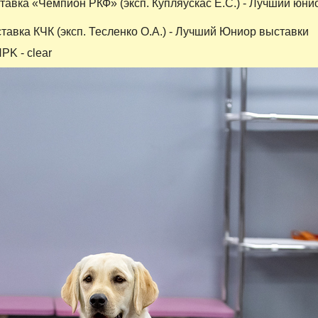
авка «Чемпион РКФ» (эксп. Купляускас Е.С.) - Лучший юнио
авка КЧК (эксп. Тесленко О.А.) - Лучший Юниор выставки
PK - clear