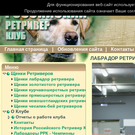
Для функционирования веб-сайт использует
Продолжение использования сайта означает Ваше сог
Главная страница
|
Обновления сайта
|
Контакты
ЛАБРАДОР РЕТРИ
Меню
Щенки Ретриверов
Щенки лабрадор ретривера
Щенки золотистого ретривера
Щенки курчавошерстных ретриверов
Щенки прямошерстных ретриверов
Щенки новошотландских ретриверов
Щенки чесапик-бей ретриверов
О Клубе
Отчеты о работе клуба
Контакты
История Российского Ретривер Клуба
Лабрадоры РРК - Чемпионы