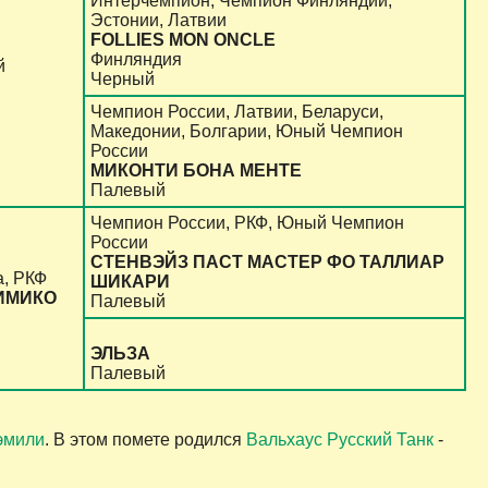
Интерчемпион, Чемпион Финляндии,
Эстонии, Латвии
FOLLIES MON ONCLE
Финляндия
й
Черный
Чемпион России, Латвии, Беларуси,
Македонии, Болгарии, Юный Чемпион
России
МИКОНТИ БОНА МЕНТЕ
Палевый
Чемпион России, РКФ, Юный Чемпион
России
СТЕНВЭЙЗ ПАСТ МАСТЕР ФО ТАЛЛИАР
а, РКФ
ШИКАРИ
ИМИКО
Палевый
ЭЛЬЗА
Палевый
эмили
. В этом помете родился
Вальхаус Русский Танк
-