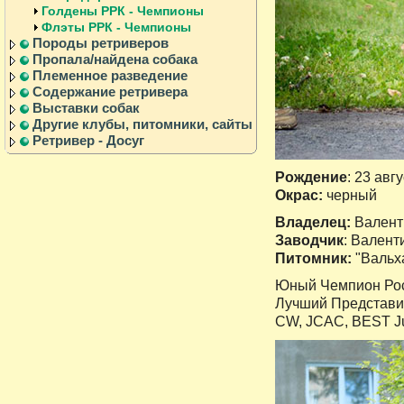
Голдены РРК - Чемпионы
Флэты РРК - Чемпионы
Породы ретриверов
Пропала/найдена собака
Племенное разведение
Содержание ретривера
Выставки собак
Другие клубы, питомники, сайты
Ретривер - Досуг
Рождение
: 23 авгу
Окрас:
черный
Владелец:
Валент
Заводчик
: Валент
Питомник:
"Вальха
Юный Чемпион Росс
Лучший Представит
CW, JCAC, BEST Jun