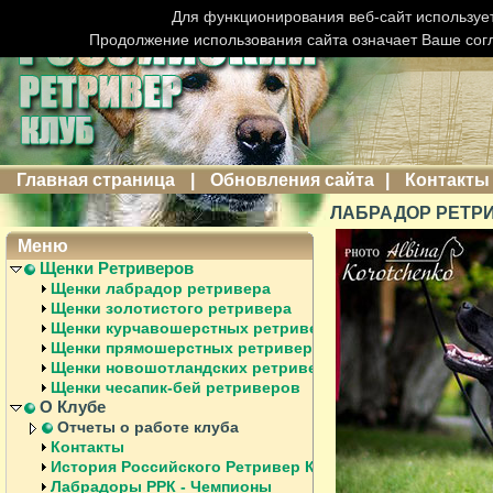
Для функционирования веб-сайт использует
Продолжение использования сайта означает Ваше сог
Главная страница
|
Обновления сайта
|
Контакты
ЛАБРАДОР РЕТРИ
Меню
Щенки Ретриверов
Щенки лабрадор ретривера
Щенки золотистого ретривера
Щенки курчавошерстных ретриверов
Щенки прямошерстных ретриверов
Щенки новошотландских ретриверов
Щенки чесапик-бей ретриверов
О Клубе
Отчеты о работе клуба
Контакты
История Российского Ретривер Клуба
Лабрадоры РРК - Чемпионы