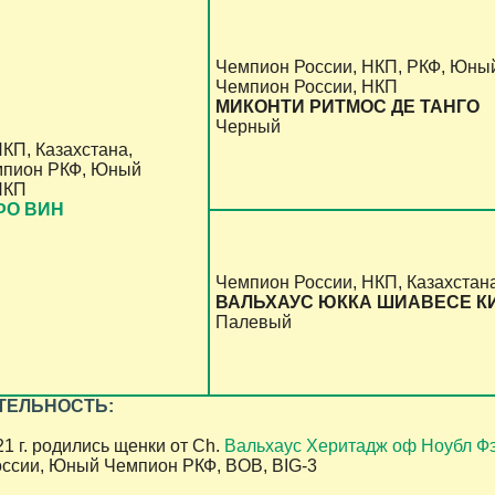
Чемпион России, НКП, РКФ, Юны
Чемпион России, НКП
МИКОНТИ РИТМОС ДЕ ТАНГО
Черный
КП, Казахстана,
мпион РКФ, Юный
НКП
ФО ВИН
Чемпион России, НКП, Казахстан
ВАЛЬХАУC ЮККА ШИАВЕСЕ К
Палевый
ТЕЛЬНОСТЬ:
1 г. родились щенки от Ch.
Вальхаус Херитадж оф Ноубл Ф
ссии, Юный Чемпион РКФ, BOB, BIG-3