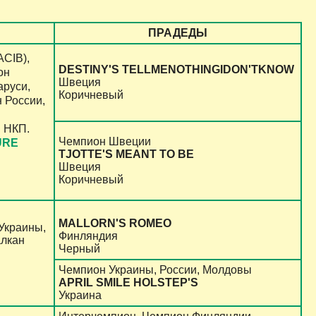
ПРАДЕДЫ
АCIB),
DESTINY'S TELLMENOTHINGIDON'TKNOW
он
Швеция
аруси,
Коричневый
 России,
 НКП.
Чемпион Швеции
URE
TJOTTE'S MEANT TO BE
Швеция
Коричневый
MALLORN'S ROMEO
Украины,
Финляндия
алкан
Черный
Чемпион Украины, России, Молдовы
APRIL SMILE HOLSTEP'S
Украина