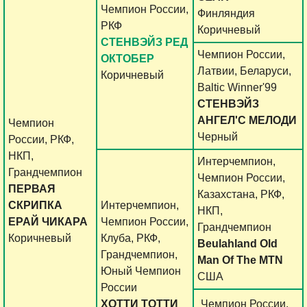
Чемпион России,
Финляндия
РКФ
Коричневый
СТЕНВЭЙЗ РЕД
Чемпион России,
ОКТОБЕР
Латвии, Беларуси,
Коричневый
Baltic Winner'99
СТЕНВЭЙЗ
АНГЕЛ'С МЕЛОДИ
Чемпион
Черный
России, РКФ,
НКП,
Интерчемпион,
Грандчемпион
Чемпион России,
ПЕРВАЯ
Казахстана, РКФ,
СКРИПКА
Интерчемпион,
НКП,
ЕРАЙ ЧИКАРА
Чемпион России,
Грандчемпион
Коричневый
Клуба, РКФ,
Beulahland Old
Грандчемпион,
Man Of The MTN
Юный Чемпион
США
России
ХОТТИ ТОТТИ
Чемпион России,