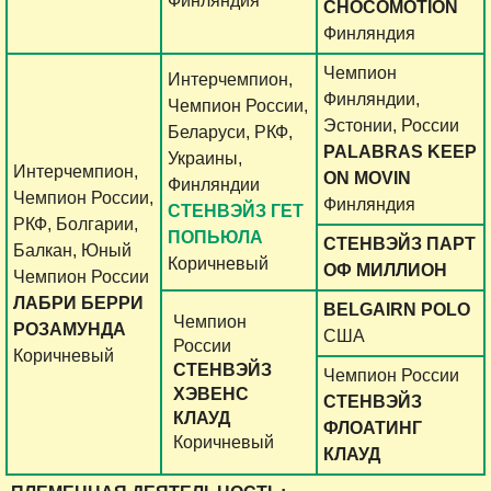
Финляндия
CHOCOMOTION
Финляндия
Чемпион
Интерчемпион,
Финляндии,
Чемпион России,
Эстонии, России
Беларуси, РКФ,
PALABRAS KEEP
Украины,
Интерчемпион,
ON MOVIN
Финляндии
Чемпион России,
Финляндия
СТЕНВЭЙЗ ГЕТ
РКФ, Болгарии,
ПОПЬЮЛА
СТЕНВЭЙЗ ПАРТ
Балкан, Юный
Коричневый
ОФ МИЛЛИОН
Чемпион России
ЛАБРИ БЕРРИ
BELGAIRN POLO
Чемпион
РОЗАМУНДА
США
России
Коричневый
СТЕНВЭЙЗ
Чемпион России
ХЭВЕНС
СТЕНВЭЙЗ
КЛАУД
ФЛОАТИНГ
Коричневый
КЛАУД