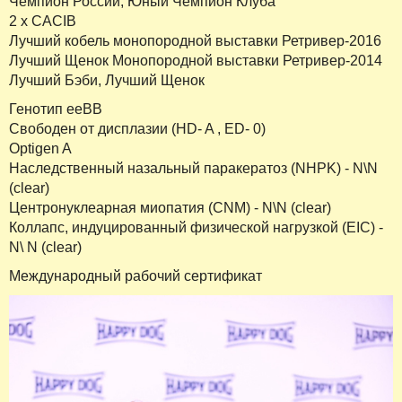
Чемпион России, Юный Чемпион Клуба
2 х CACIB
Лучший кобель монопородной выставки Ретривер-2016
Лучший Щенок Монопородной выставки Ретривер-2014
Лучший Бэби, Лучший Щенок
Генотип ееВВ
Свободен от дисплазии (HD- A , ED- 0)
Optigen A
Наследственный назальный паракератоз (NHPK) - N\N
(clear)
Центронуклеарная миопатия (CNM) - N\N (clear)
Коллапс, индуцированный физической нагрузкой (EIC) -
N\ N (clear)
Международный рабочий сертификат