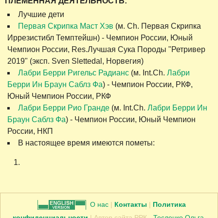
ПЛЕМЕННАЯ ДЕЯТЕЛЬНОСТЬ:
Лучшие дети
Первая Скрипка Маст Хэв
(м. Ch. Первая Скрипка
Иррезистибл Темптейшн) - Чемпион России, Юный
Чемпион России, Res.Лучшая Сука Породы "Ретривер
2019" (эксп. Sven Slettedal, Норвегия)
Лабри Берри Ригельс Радианс
(м. Int.Ch.
Лабри
Берри Ин Браун Саблз Фа
) - Чемпион России, РКФ,
Юный Чемпион России, РКФ
Лабри Берри Рио Гранде
(м. Int.Ch.
Лабри Берри Ин
Браун Саблз Фа
) - Чемпион России, Юный Чемпион
России, НКП
В настоящее время имеются пометы:
О нас
|
Контакты
|
Политика
конфиденциальности
| Автор сайта РРК -
Тесленко Ольга
.