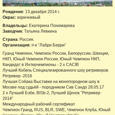
Рождение
: 13 декабря 2014 г.
Окрас:
коричневый
Владельцы:
Екатерина Пономарева
Заводчик
: Татьяна Левкина
Страна
: Россия.
Организация:
п-к "Лабри Берри"
Гранд Чемпион, Чемпион России, Белоруссии, Швеции,
НКП, Юный Чемпион России, Юный Чемпион НКП.
Кандидат в Интерчемпионы - 2 х CACIB
Лучший Кобель Специализированного шоу ретриверов
Ретривер -2016
Лучшая Собака Выставки на монопородном шоу в
Москве под судьёй - породником Сив Сандо 28.05.17
2 х Лучший Бэби, BISb-2, Лучший Щенок "Ретривер-
2014"
Международный рабочий сертификат
Чемпион Гранд, RUS, BLR, SWE, Чемпион Клуба, Юный