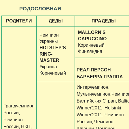
РОДОСЛОВНАЯ
РОДИТЕЛИ
ДЕДЫ
ПРАДЕДЫ
MALLORN'S
Чемпион
CAPUCCINO
Украины
Коричневый
HOLSTEP'S
Финляндия
RING-
MASTER
Украина
РЕАЛ ПЕРСОН
Коричневый
БАРБЕРРА ГРАППА
Интерчемпион,
Мультичемпион,Чемпио
Балтийских Стран, Balti
Грандчемпион
Winner'2011, Helsinki
России,
Winner'2011, Чемпион
Чемпион
России, Чемпион
России, НКП,
Швеции, Чемпион