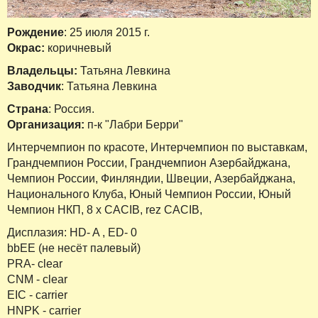
Рождение
: 25 июля 2015 г.
Окрас:
коричневый
Владельцы:
Татьяна Левкина
Заводчик
: Татьяна Левкина
Страна
: Россия.
Организация:
п-к "Лабри Берри"
Интерчемпион по красоте, Интерчемпион по выставкам,
Грандчемпион России, Грандчемпион Азербайджана,
Чемпион России, Финляндии, Швеции, Азербайджана,
Национального Клуба, Юный Чемпион России, Юный
Чемпион НКП, 8 х CACIB, rez CACIB,
Дисплазия: HD- A , ED- 0
bbEE (не несёт палевый)
PRA- сlear
CNM - clear
EIC - carrier
HNPK - carrier