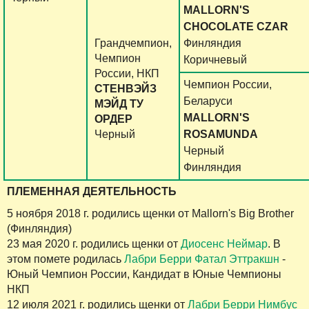
MALLORN'S
CHOCOLATE CZAR
Грандчемпион,
Финляндия
Чемпион
Коричневый
России, НКП
Чемпион России,
СТЕНВЭЙЗ
Беларуси
МЭЙД ТУ
MALLORN'S
ОРДЕР
Черный
ROSAMUNDA
Черный
Финляндия
ПЛЕМЕННАЯ ДЕЯТЕЛЬНОСТЬ
5 ноября 2018 г. родились щенки от Mallorn's Big Brother
(Финляндия)
23 мая 2020 г. родились щенки от
Диосенс Неймар
. В
этом помете родилась
Лабри Берри Фатал Эттракшн
-
Юный Чемпион России, Кандидат в Юные Чемпионы
НКП
12 июля 2021 г. родились щенки от
Лабри Берри Нимбус