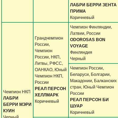
ЛАБРИ БЕРРИ ЗЕНТА
ПРИМА
Коричневый
Чемпион Финляндии,
Латвии, России
Грандчемпион
ODOROSAS
BON
России,
VOYAGE
Чемпион
Финляндия
России, НКП,
Черный
Литвы, РФСС,
Чемпион России,
ОАНКАО, Юный
Беларуси, Болгарии,
Чемпион НКП,
Макадонии, Балканских
России
стран, Юный Чемпион
РЕАЛ ПЕРСОН
Чемпион НКП
России
ХЕЛЛМАРК
ЛАБРИ
РЕАЛ ПЕРСОН БИ
Коричневый
БЕРРИ МЭРИ
ШУАР
КУИН
Коричневый
Черный