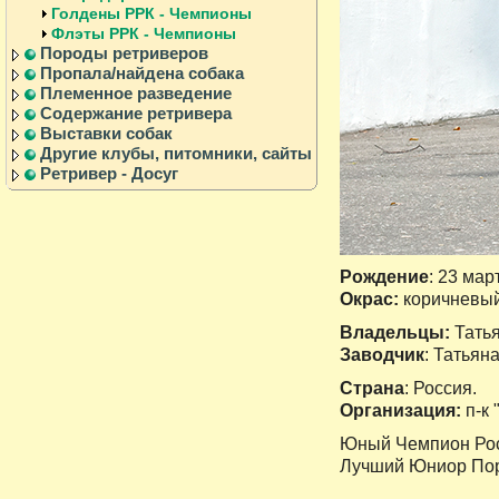
Голдены РРК - Чемпионы
Флэты РРК - Чемпионы
Породы ретриверов
Пропала/найдена собака
Племенное разведение
Содержание ретривера
Выставки собак
Другие клубы, питомники, сайты
Ретривер - Досуг
Рождение
: 23 мар
Окрас:
коричневы
Владельцы:
Татья
Заводчик
: Татьян
Страна
: Россия.
Организация:
п-к
Юный Чемпион Рос
Лучший Юниор Поро