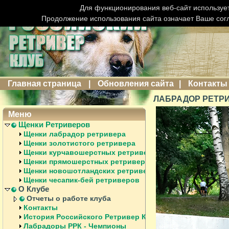
Для функционирования веб-сайт использует
Продолжение использования сайта означает Ваше сог
Главная страница
|
Обновления сайта
|
Контакты
ЛАБРАДОР РЕТРИ
Меню
Щенки Ретриверов
Щенки лабрадор ретривера
Щенки золотистого ретривера
Щенки курчавошерстных ретриверов
Щенки прямошерстных ретриверов
Щенки новошотландских ретриверов
Щенки чесапик-бей ретриверов
О Клубе
Отчеты о работе клуба
Контакты
История Российского Ретривер Клуба
Лабрадоры РРК - Чемпионы