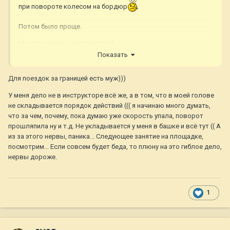
при повороте колесом на бордюр
Потом было проще.
Может сменить инструктора?
Показать
Для поездок за границей есть муж)))
У меня дело не в инструкторе всё же, а в том, что в моей голове
не складывается порядок действий ((( я начинаю много думать,
что за чем, почему, пока думаю уже скорость упала, поворот
прошляпила ну и т.д. Не укладывается у меня в башке и всё тут (( А
из за этого нервы, паника... Следующее занятие на площадке,
посмотрим... Если совсем будет беда, то плюну на это гиблое дело,
нервы дороже.
1