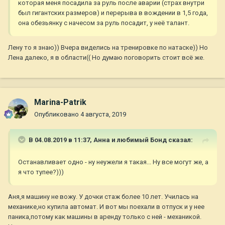
которая меня посадила за руль после аварии (страх внутри
был гигантских размеров) и перерыва в вождении в 1,5 года,
она обезьянку с начесом за руль посадит, у неё талант.
Лену то я знаю)) Вчера виделись на тренировке по натаске)) Но
Лена далеко, я в области(( Но думаю поговорить стоит всё же.
Marina-Patrik
Опубликовано
4 августа, 2019
В 04.08.2019 в 11:37,
Анна и любимый Бонд
сказал:
Останавливает одно - ну неужели я такая... Ну все могут же, а
я что тупее?)))
Аня,я машину не вожу. У дочки стаж более 10 лет. Училась на
механике,но купила автомат. И вот мы поехали в отпуск и у нее
паника,потому как машины в аренду только с ней - механикой.