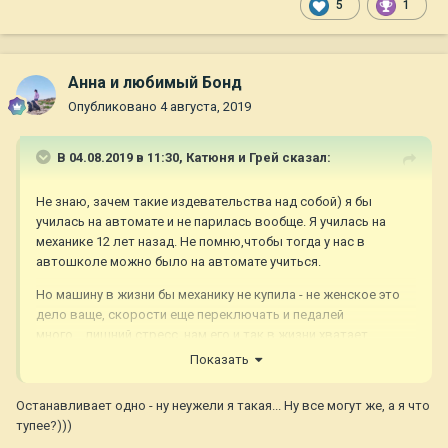
5
1
Анна и любимый Бонд
Опубликовано
4 августа, 2019
В 04.08.2019 в 11:30,
Катюня и Грей
сказал:
Не знаю, зачем такие издевательства над собой) я бы
училась на автомате и не парилась вообще. Я училась на
механике 12 лет назад. Не помню,чтобы тогда у нас в
автошколе можно было на автомате учиться.
Но машину в жизни бы механику не купила - не женское это
дело ваще, скорости еще переключать и педалей
много....лишний стресс, нам его и так в жизни хватает.
Показать
Останавливает одно - ну неужели я такая... Ну все могут же, а я что
тупее?)))