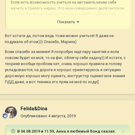
Если есть возможность учиться на автомате,зачем себя
мучить и трепать нервы. Это мое совершенно дилетантское
мнение. Зачем создавать себе трудности? Чтобы потом
легче было? Вот потом и поучишься,если нужда будет.
Показать
Вот кстати да, потом ведь тоже можно учиться! Я даже не
подумала об этом))) Спасибо, Марина)
Всем спасибо за мнения! Я попробую ещё пару занятий и если
совсем будет не моё, то на фиг, облегчу себе задачу)) И кстати, с
теорией вообще проблем нет, очень хорошо правила в голову
укладываются, на дороге я хорошо ориентируюсь и ситуацию
дорожную хорошо могу оценить, инструктор оценил мои знания
ПДД даже, а вот техника это прям не моё по ходу((
Felida&Dina
Опубликовано
4 августа, 2019
В 04.08.2019 в 11:59,
Анна и любимый Бонд
сказал: