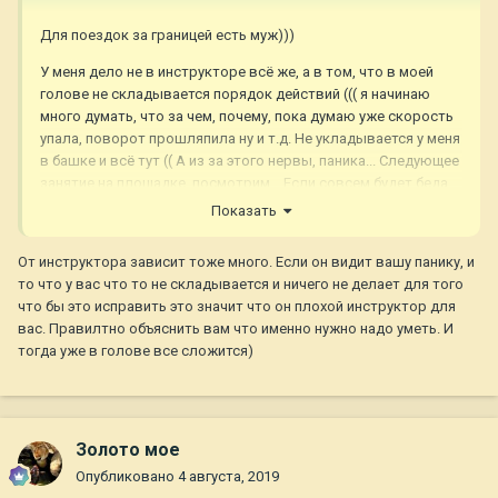
Для поездок за границей есть муж)))
У меня дело не в инструкторе всё же, а в том, что в моей
голове не складывается порядок действий ((( я начинаю
много думать, что за чем, почему, пока думаю уже скорость
упала, поворот прошляпила ну и т.д. Не укладывается у меня
в башке и всё тут (( А из за этого нервы, паника... Следующее
занятие на площадке, посмотрим... Если совсем будет беда,
то плюну на это гиблое дело, нервы дороже.
Показать
От инструктора зависит тоже много. Если он видит вашу панику, и
то что у вас что то не складывается и ничего не делает для того
что бы это исправить это значит что он плохой инструктор для
вас. Правилтно объяснить вам что именно нужно надо уметь. И
тогда уже в голове все сложится)
Золото мое
Опубликовано
4 августа, 2019