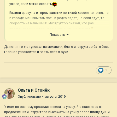
ужасе, если мягко сказать
Ездили сразу на втором занятии по тихой дороге конечно, но
в городе, машины там хоть и редко ездят, но если едут, то
скорость не меньше 80. Инструктор сказал, что раз
трогаться я научилась, то можно ехать на дорогу
Показать
Короче, у меня просто паника, истерика, всю трясёт, педали
путаю, передачи тоже, инструктор вроде и не ругает особо,
Да нет, я то же туповал на механики, благо инструктор батя был.
но уже намекнул, что может мне лучше на автомате учиться
Главное успокоится и взять себя в руки .
и не париться, не всем типа дано... Вчера я как дура
расплакалась у него в машине((( Сегодня на нашей машине с
мужем села... И снова истерика, меня просто дико бесит, что
у меня не получается ни черта((( Злюсь, начинаю тупить ещё
1
больше... И думаю уже бросить это дело или правда на
автомате идти учиться.
Поделитесь опытом, кто как учился? Я одна такая
Ольга и Огонёк
тормознутая? Исходя из реакции моего инструктора, такое
Опубликовано
4 августа, 2019
ощущение, что я одна такой тупень((
У всех по разному проходит выезд на улицу. Я отказалась от
предложения инструктора выезжать на улицу после площадки и