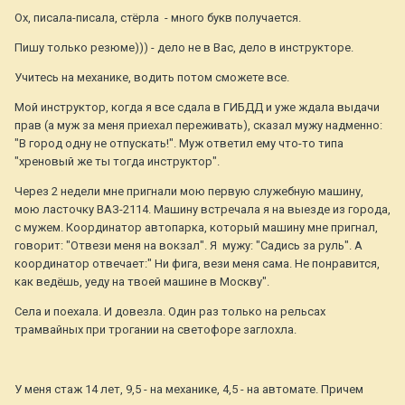
Ох, писала-писала, стёрла - много букв получается.
Пишу только резюме))) - дело не в Вас, дело в инструкторе.
Учитесь на механике, водить потом сможете все.
Мой инструктор, когда я все сдала в ГИБДД и уже ждала выдачи
прав (а муж за меня приехал переживать), сказал мужу надменно:
"В город одну не отпускать!". Муж ответил ему что-то типа
"хреновый же ты тогда инструктор".
Через 2 недели мне пригнали мою первую служебную машину,
мою ласточку ВАЗ-2114. Машину встречала я на выезде из города,
с мужем. Координатор автопарка, который машину мне пригнал,
говорит: "Отвези меня на вокзал". Я мужу: "Садись за руль". А
координатор отвечает:" Ни фига, вези меня сама. Не понравится,
как ведёшь, уеду на твоей машине в Москву".
Села и поехала. И довезла. Один раз только на рельсах
трамвайных при трогании на светофоре заглохла.
У меня стаж 14 лет, 9,5 - на механике, 4,5 - на автомате. Причем