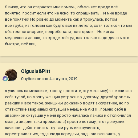
Я вижу, что он старается мне помочь, объясняет вроде всё
понятно, просит если что не ясно, то спрашивать... И мне вроде
всё понятно! Но ровно до момента как я тронулась, потом
всё,труба, из головы как будто всё вылетело, хотя только что мы
об этом поговорили, попробовали, повторили... Но когда
медленно я делаю, то вроде всё гуд, как только надо делать это
быстро, всё ппц...
Olgusia&Pitt
Опубликовано
4 августа, 2019
я училась на механике, в жопу, простите, эту механику) я не считаю
себя тупой, но мозг у женщин устроен по-другому, другой уровень
реакции и все такое. женщины доказано водят аккуратнее, но по
статистике аварийных ситуаций меньше на АКПП. помню себя в
аварийной ситуации у меня просто началась паника и отключился
мозг, и авария таки произошла) просто потому, что где мужик
начинает действовать - ну там руль выкручивать,
перестраиваться, туда-сюда передачи, заднюю включать, у