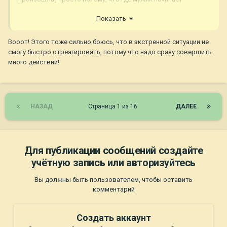
действовать - ну там руль выкручивать, перестраиваться,
Показать
туда-сюда передачи, заднюю включать, у женщин истерика и
лапки)
Вооот! Этого тоже сильно боюсь, что в экстренной ситуации не
смогу быстро отреагировать, потому что надо сразу совершить
много действий!
НАЗАД
Страница 1 из 16
ДАЛЕЕ
Для публикации сообщений создайте
учётную запись или авторизуйтесь
Вы должны быть пользователем, чтобы оставить
комментарий
Создать аккаунт