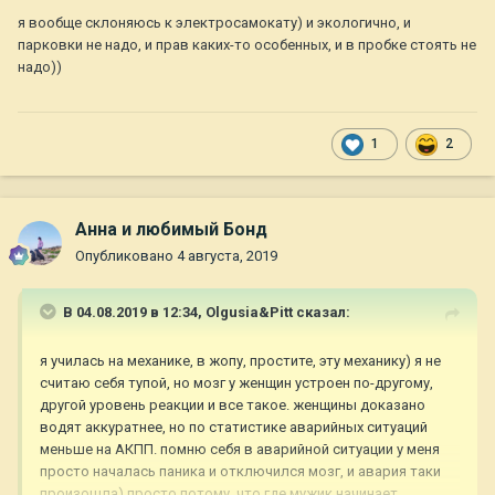
я вообще склоняюсь к электросамокату) и экологично, и
парковки не надо, и прав каких-то особенных, и в пробке стоять не
надо))
1
2
Анна и любимый Бонд
Опубликовано
4 августа, 2019
В 04.08.2019 в 12:34,
Olgusia&Pitt
сказал:
я училась на механике, в жопу, простите, эту механику) я не
считаю себя тупой, но мозг у женщин устроен по-другому,
другой уровень реакции и все такое. женщины доказано
водят аккуратнее, но по статистике аварийных ситуаций
меньше на АКПП. помню себя в аварийной ситуации у меня
просто началась паника и отключился мозг, и авария таки
произошла) просто потому, что где мужик начинает