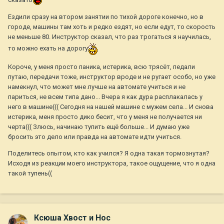
Ездили сразу на втором занятии по тихой дороге конечно, но в
городе, машины там хоть и редко ездят, но если едут, то скорость
не меньше 80. Инструктор сказал, что раз трогаться я научилась,
то можно ехать на дорогу
Короче, у меня просто паника, истерика, всю трясёт, педали
путаю, передачи тоже, инструктор вроде и не ругает особо, но уже
намекнул, что может мне лучше на автомате учиться и не
париться, не всем типа дано... Вчера я как дура расплакалась у
него в машине((( Сегодня на нашей машине с мужем села... И снова
истерика, меня просто дико бесит, что у меня не получается ни
черта((( Злюсь, начинаю тупить ещё больше... И думаю уже
бросить это дело или правда на автомате идти учиться.
Поделитесь опытом, кто как учился? Я одна такая тормознутая?
Исходя из реакции моего инструктора, такое ощущение, что я одна
такой тупень((
Ксюша Хвост и Нос