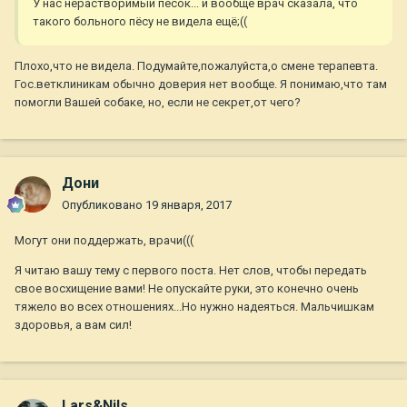
У нас нерастворимый песок... и вообще врач сказала, что
такого больного пёсу не видела ещё;((
Плохо,что не видела. Подумайте,пожалуйста,о смене терапевта.
Гос.ветклиникам обычно доверия нет вообще. Я понимаю,что там
помогли Вашей собаке, но, если не секрет,от чего?
Дони
Опубликовано
19 января, 2017
Могут они поддержать, врачи(((
Я читаю вашу тему с первого поста. Нет слов, чтобы передать
свое восхищение вами! Не опускайте руки, это конечно очень
тяжело во всех отношениях...Но нужно надеяться. Мальчишкам
здоровья, а вам сил!
Lars&Nils