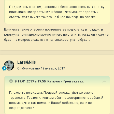
Поделитесь опытом, насколько безопасно стелить в клетку
впитывающие простыни? Я боюсь, что может порвать и
съесть...хотя ничего такого не было никогда, но все же
Если есть такие опасения постелите ее под клетку в поддон, в
клетку на пол наверно можно ничего не стелить, тогда он и сам не
будет на мокром лежать и к пеленке доступа не будет.
Lars&Nils
Опубликовано
19 января, 2017
В 19.01.2017 в 17:50,
Катюня и Грей
сказал:
Плохо,что не видела. Подумайте,пожалуйста,о смене
терапевта. Гос.ветклиникам обычно доверия нет вообще. Я
понимаю,что там помогли Вашей собаке, но, если не
секрет,от чего?