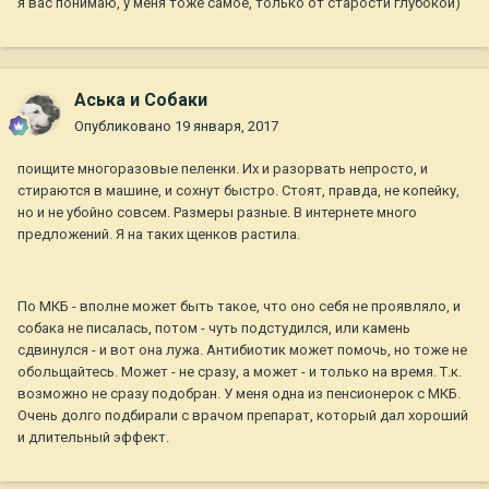
я вас понимаю, у меня тоже самое, только от старости глубокой)
Аська и Собаки
Опубликовано
19 января, 2017
поищите многоразовые пеленки. Их и разорвать непросто, и
стираются в машине, и сохнут быстро. Стоят, правда, не копейку,
но и не убойно совсем. Размеры разные. В интернете много
предложений. Я на таких щенков растила.
По МКБ - вполне может быть такое, что оно себя не проявляло, и
собака не писалась, потом - чуть подстудился, или камень
сдвинулся - и вот она лужа. Антибиотик может помочь, но тоже не
обольщайтесь. Может - не сразу, а может - и только на время. Т.к.
возможно не сразу подобран. У меня одна из пенсионерок с МКБ.
Очень долго подбирали с врачом препарат, который дал хороший
и длительный эффект.