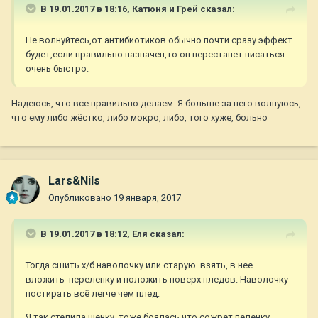
В 19.01.2017 в 18:16,
Катюня и Грей
сказал:
Не волнуйтесь,от антибиотиков обычно почти сразу эффект
будет,если правильно назначен,то он перестанет писаться
очень быстро.
Надеюсь, что все правильно делаем. Я больше за него волнуюсь,
что ему либо жёстко, либо мокро, либо, того хуже, больно
Lars&Nils
Опубликовано
19 января, 2017
В 19.01.2017 в 18:12,
Еля
сказал:
Тогда сшить х/б наволочку или старую взять, в нее
вложить переленку и положить поверх пледов. Наволочку
постирать всё легче чем плед.
Я так стелила щенку, тоже боялась что сожрет пеленку,