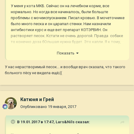
У меня у кота МКБ. Сейчас он на лечебном корме, все
нормально. Но когда все начиналось, были больште
проблемы с мочеиспусканием. Писал кровью. В мочеточнике
было много песка и он царапал стенки. Нам назначили
антибиотики курс и еще вет препарат КОТЭРВИН. Он
растворяет песок. Кстати не очень дорогой. Правда собаке
то конечно доза бОльшая нужна будет. Это капли. Я к тому,
поинтересуйтесь, может собакам его тоже можно?
Показать
У нас нерастворимый песок... и вообще врач сказала, что такого
больного пёсу не видела ещё;((
Катюня и Грей
Опубликовано
19 января, 2017
В 19.01.2017 в 17:47,
Lars&Nils
сказал: