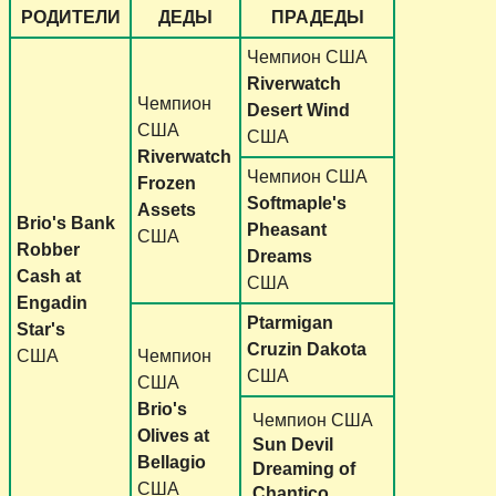
РОДИТЕЛИ
ДЕДЫ
ПРАДЕДЫ
Чемпион США
Riverwatch
Чемпион
Desert Wind
США
США
Riverwatch
Чемпион США
Frozen
Softmaple's
Assets
Brio's Bank
Pheasant
США
Robber
Dreams
Cash at
США
Engadin
Ptarmigan
Star's
Cruzin Dakota
США
Чемпион
США
США
Brio's
Чемпион США
Olives at
Sun Devil
Bellagio
Dreaming of
США
Chantico