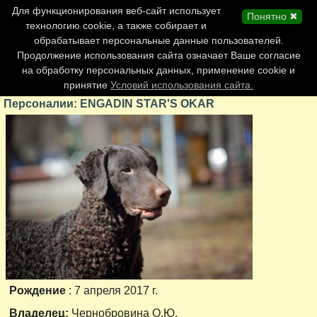
Главная страница
Для функционирования веб-сайт использует
Понятно ✖
Обновления сайта
технологию cookie, а также собирает и
обрабатывает персональные данные пользователей.
Контакты
Продолжение использования сайта означает Ваше согласие
Персоналии
на обработку персональных данных, применение cookie и
Форум
принятие
Условий использования сайта.
Персоналии: ENGADIN STAR'S OKAR
Рождение
: 7 апреля 2017 г.
Владелец:
Чернобровина О.Ю.