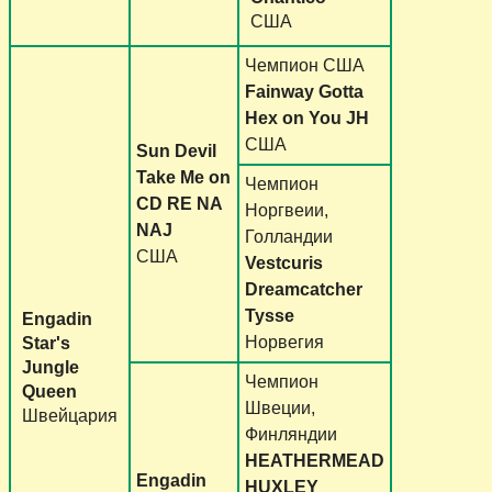
США
Чемпион CША
Fainway Gotta
Hex on You JH
США
Sun Devil
Take Me on
Чемпион
CD RE NA
Норгвеии,
NAJ
Голландии
США
Vestcuris
Dreamcatcher
Tysse
Engadin
Норвегия
Star's
Jungle
Чемпион
Queen
Швеции,
Швейцария
Финляндии
HEATHERMEAD
Engadin
HUXLEY