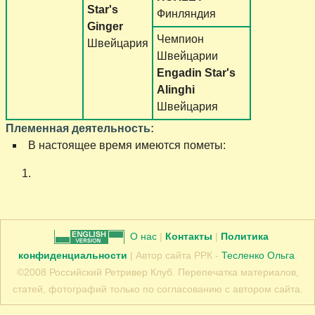
Star's
Финляндия
Ginger
Чемпион
Швейцария
Швейцарии
Engadin Star's
Alinghi
Швейцария
Племенная деятельность:
В настоящее время имеются пометы:
О нас
|
Контакты
|
Политика
конфиденциальности
| Автор сайта РРК -
Тесленко Ольга
.
©2008 Российский Ретривер Клуб. Перепечатка материалов,
статей, фотографий только по согласованию с автором сайта.