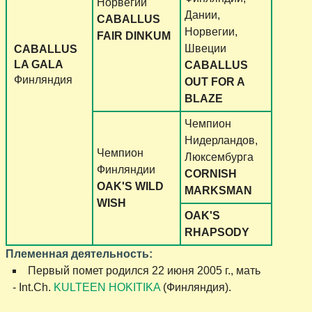
Норвегии
Дании,
CABALLUS
Норвегии,
FAIR DINKUM
Швеции
CABALLUS
LA GALA
CABALLUS
Финляндия
OUT FOR A
BLAZE
Чемпион
Нидерландов,
Чемпион
Люксембурга
Финляндии
CORNISH
OAK'S WILD
MARKSMAN
WISH
OAK'S
RHAPSODY
Племенная деятельность:
Первый помет родился 22 июня 2005 г., мать
- Int.Ch.
KULTEEN HOKITIKA
(Финляндия).