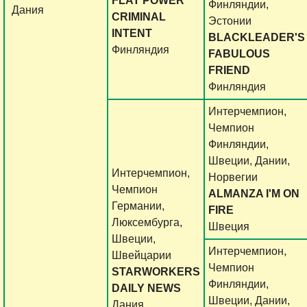
FLAT POWER
Финляндии,
Дания
CRIMINAL
Эстонии
INTENT
BLACKLEADER'S
Финляндия
FABULOUS
FRIEND
Финляндия
Интерчемпион,
Чемпион
Финляндии,
Швеции, Дании,
Интерчемпион,
Норвегии
Чемпион
ALMANZA I'M ON
Германии,
FIRE
Люксембурга,
Швеция
Швеции,
Интерчемпион,
Швейцарии
Чемпион
STARWORKERS
Финляндии,
DAILY NEWS
Швеции, Дании,
Дания