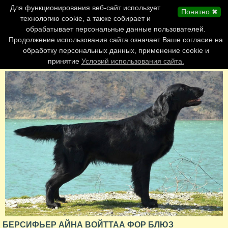
Главная страница
Для функционирования веб-сайт использует
Понятно ✖
Обновления сайта
технологию cookie, а также собирает и
обрабатывает персональные данные пользователей.
Контакты
Продолжение использования сайта означает Ваше согласие на
Персоналии
обработку персональных данных, применение cookie и
Форум
принятие
Условий использования сайта.
БЕРСИФЬЕР АЙНА ВОЙТТАА ФОР БЛЮЗ