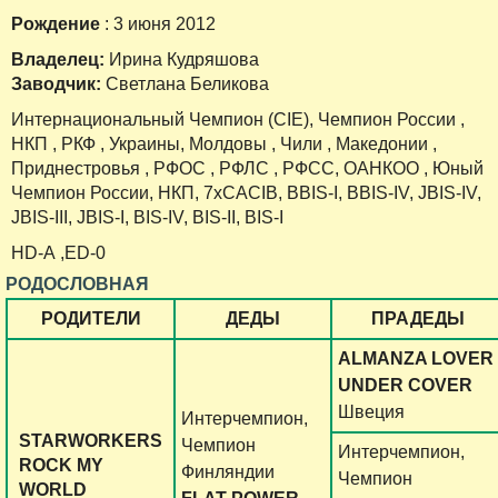
Рождение
: 3 июня 2012
Владелец:
Ирина Кудряшова
Заводчик:
Светлана Беликова
Интернациональный Чемпион (CIE), Чемпион России ,
НКП , РКФ , Украины, Молдовы , Чили , Македонии ,
Приднестровья , РФОС , РФЛС , РФCС, ОАНКОО , Юный
Чемпион России, НКП, 7хCACIB, ВBIS-I, ВBIS-IV, JBIS-IV,
JBIS-III, JBIS-I, BIS-IV, BIS-II, BIS-I
HD-А ,ED-0
РОДОСЛОВНАЯ
РОДИТЕЛИ
ДЕДЫ
ПРАДЕДЫ
ALMANZA LOVER
UNDER COVER
Швеция
Интерчемпион,
STARWORKERS
Чемпион
Интерчемпион,
ROCK MY
Финляндии
Чемпион
WORLD