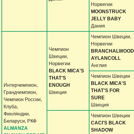
Норвегии
MOONSTRUCK
JELLY BABY
Дания
Чемпион Швеции,
Норвегии
Чемпион
BRANCHALWOOD
Швеции,
AYLANCOLL
Норвегии
Англия
BLACK MICA'S
Чемпион Швеции
THAT'S
BLACK MICA'S
Интерчемпион,
ENOUGH
THAT'S FOR
Грандчемпион,
Швеция
SURE
Чемпион России,
Швеция
Клуба,
Финляндии,
Чемпион Швеции
Беларуси, РКФ
CACI'S BLACK
ALMANZA
SHADOW