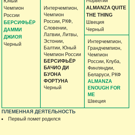
Норвегии
Юный
ALMANZA QUITE
Чемпион
Интерчемпион,
Чемпион
THE THING
России
России, РКФ,
Швеция
БЕРСИФЬЁР
Словении,
Черный
ДАММИ
Латвии, Литвы,
ДЖИОЯ
Эстонии,
Интерчемпион,
Черный
Балтии, Юный
Грандчемпион,
Чемпион России
Чемпион
БЕРСИФЬЁР
России, Клуба,
БАЧИО ДИ
Финляндии,
БУОНА
Беларуси, РКФ
ФОРТУНА
ALMANZA
Черный
ENOUGH FOR
ME
Швеция
ПЛЕМЕННАЯ ДЕЯТЕЛЬНОСТЬ
Первый помет родился