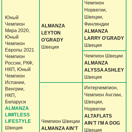
Чемпион
Норвегии,
Швеции,
Юный
Чемпион
Финляндии
ALMANZA
Мира 2020,
ALMANZA
LEYTON
Юный
LARRY O'GRADY
O'GRADY
Чемпион
Швеция
Швеция
Европы 2021
Чемпион Швеции
Чемпион
России, РКФ,
ALMANZA
НКП, Юный
ALYSSA ASHLEY
Чемпион
Швеция
Испании,
Интерчемпион,
Венгрии,
Чемпион Англии,
НКП,
Беларуси
Швеции,
ALMANZA
Норвегии
LIMITLESS
ALTAFLATS
LIFESTYLE
Чемпион Швеции
AIN’T I’M A DOG
Швеция
ALMANZA AIN'T
Швеция