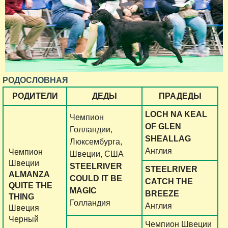
РОДОСЛОВНАЯ
РОДИТЕЛИ
ДЕДЫ
ПРАДЕДЫ
LOCH NA KEAL
Чемпион
OF GLEN
Голландии,
SHEALLAG
Люксембурга,
Англия
Чемпион
Швеции, США
Швеции
STEELRIVER
STEELRIVER
ALMANZA
COULD IT BE
CATCH THE
QUITE THE
MAGIC
BREEZE
THING
Голландия
Англия
Швеция
Черный
Чемпион Швеции