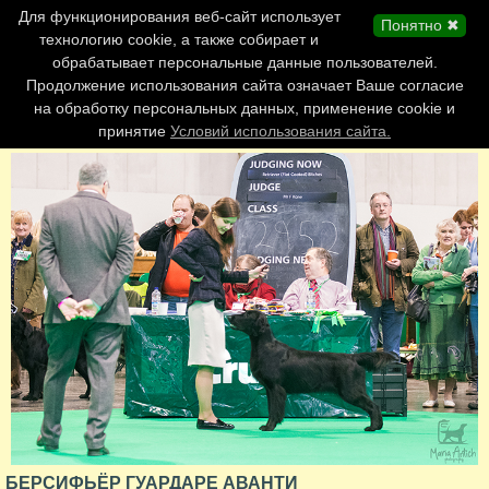
Главная страница
Для функционирования веб-сайт использует
Понятно ✖
Обновления сайта
технологию cookie, а также собирает и
обрабатывает персональные данные пользователей.
Контакты
Продолжение использования сайта означает Ваше согласие
Персоналии
на обработку персональных данных, применение cookie и
Форум
принятие
Условий использования сайта.
БЕРСИФЬЁР ГУАРДАРЕ АВАНТИ