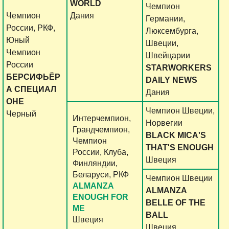
WORLD
Чемпион
Чемпион
Дания
Германии,
России, РКФ,
Люксембурга,
Юный
Швеции,
Чемпион
Швейцарии
России
STARWORKERS
БЕРСИФЬЁР
DAILY NEWS
А СПЕЦИАЛ
Дания
ОНЕ
Чемпион Швеции,
Черный
Интерчемпион,
Норвегии
Грандчемпион,
BLACK MICA'S
Чемпион
THAT'S ENOUGH
России, Клуба,
Швеция
Финляндии,
Беларуси, РКФ
Чемпион Швеции
ALMANZA
ALMANZA
ENOUGH FOR
BELLE OF THE
ME
BALL
Швеция
Швеция