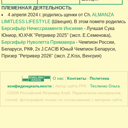
ПЛЕМЕННАЯ ДЕЯТЕЛЬНОСТЬ
4 апреля 2024 г. родились щенки от Ch.
ALMANZA
LIMITLESS LIFESTYLE
(Швеция). В этом помете родились
Берсифьёр Нечессриаменте Инсиеме
- Лучшая Сука
Юниор, Ю.КЧК "Ретривер 2025" (эксп. Е.Семенова),
Берсифьёр Нуволетта Примавера
- Чемпион России,
Беларуси, РКФ, 2x J.CACIB Юный Чемпион Беларуси,
Призер "Ретривер 2026" (эксп. Z.Kiss, Венгрия)
О нас
|
Контакты
|
Политика
конфиденциальности
| Автор сайта РРК -
Тесленко Ольга
.
©2008 Российский Ретривер Клуб. Перепечатка материалов,
статей, фотографий только по согласованию с автором сайта.