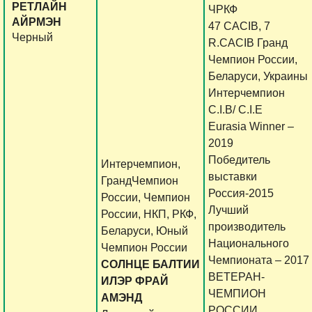
РЕТЛАЙН
ЧРКФ
АЙРМЭН
47 CACIB, 7
Черный
R.CACIB Гранд
Чемпион России,
Беларуси, Украины
Интерчемпион
C.I.B/ C.I.E
Eurasia Winner –
2019
Победитель
Интерчемпион,
выставки
ГрандЧемпион
Россия-2015
России, Чемпион
Лучший
России, НКП, РКФ,
производитель
Беларуси, Юный
Национального
Чемпион России
Чемпионата – 2017
СОЛНЦЕ БАЛТИИ
ВЕТЕРАН-
ИЛЭР ФРАЙ
ЧЕМПИОН
АМЭНД
РОССИИ