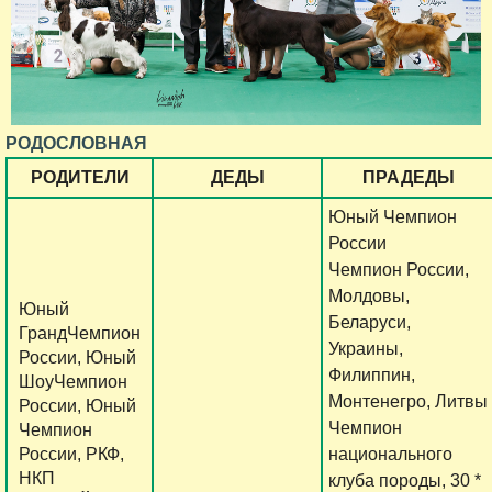
РОДОСЛОВНАЯ
РОДИТЕЛИ
ДЕДЫ
ПРАДЕДЫ
Юный Чемпион
России
Чемпион России,
Молдовы,
Юный
Беларуси,
ГрандЧемпион
Украины,
России, Юный
Филиппин,
ШоуЧемпион
Монтенегро, Литвы
России, Юный
Чемпион
Чемпион
России, РКФ,
национального
НКП
клуба породы, 30 *