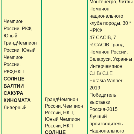
Монтенегро, Литвы
Чемпион
национального
Чемпион
клуба породы, 30 *
России, РКФ,
ЧРКФ
Юный
47 CACIB, 7
ГрандЧемпион
R.CACIB Гранд
России, Юный
Чемпион России,
Чемпион
Беларуси, Украины
России,
Интерчемпион
РКФ,НКП
C.I.B/ C.I.E
СОЛНЦЕ
Eurasia Winner –
БАЛТИИ
2019
САКУРА
Победитель
ГрандЧемпион
КИНОМАТА
выставки
России, Чемпион
Ливерный
Россия-2015
России, НКП,
Лучший
Юный Чемпион
производитель
России, НКП
Национального
СОЛНЦЕ