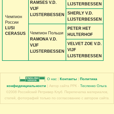
RAMSES V.D.
LIJSTERBESSEN
VIJF
SHERLY V.D.
LIJSTERBESSEN
Чемпион
LIJSTERBESSEN
России
LUSI
PETER HET
Чемпион Польши
CERASUS
HULTERHOF
RAMONA V.D.
VELVET ZOE V.D.
VIJF
VIJF
LIJSTERBESSEN
LIJSTERBESSEN
О нас
|
Контакты
|
Политика
конфиденциальности
| Автор сайта РРК -
Тесленко Ольга
.
©2008 Российский Ретривер Клуб. Перепечатка материалов,
статей, фотографий только по согласованию с автором сайта.