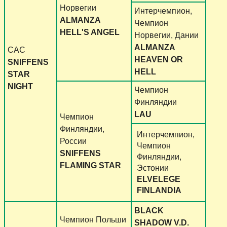
Норвегии
Интерчемпион,
ALMANZA
Чемпион
HELL'S ANGEL
Норвегии, Дании
ALMANZA
САС
HEAVEN OR
SNIFFENS
HELL
STAR
NIGHT
Чемпион
Финляндии
LAU
Чемпион
Финляндии,
Интерчемпион,
России
Чемпион
SNIFFENS
Финляндии,
FLAMING STAR
Эстонии
ELVELEGE
FINLANDIA
BLACK
Чемпион Польши
SHADOW V.D.