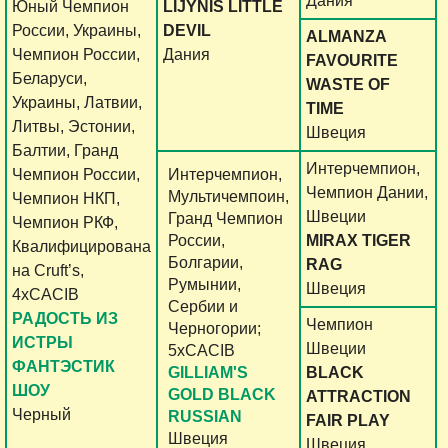
Дания
Юный Чемпион
LIJYNIS LITTLE
России, Украины,
DEVIL
ALMANZA
Чемпион России,
Дания
FAVOURITE
Беларуси,
WASTE OF
Украины, Латвии,
TIME
Литвы, Эстонии,
Швеция
Балтии, Гранд
Интерчемпион,
Чемпион России,
Интерчемпион,
Чемпион Дании,
Мультичемпоин,
Чемпион НКП,
Швеции
Гранд Чемпион
Чемпион РКФ,
России,
MIRAX TIGER
Квалифицирована
Болгарии,
RAG
на Cruft’s,
Румынии,
Швеция
4xCACIB
Сербии и
РАДОСТЬ ИЗ
Чемпион
Черногории;
ИСТРЫ
Швеции
5хCACIB
ФАНТЭСТИК
GILLIAM'S
BLACK
ШОУ
GOLD BLACK
ATTRACTION
Черный
RUSSIAN
FAIR PLAY
Швеция
Швеция