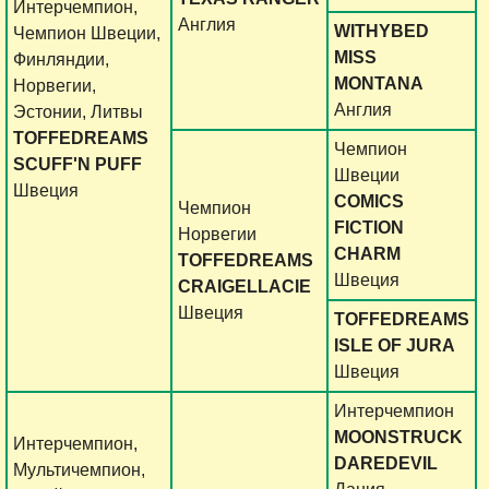
Интерчемпион,
Англия
WITHYBED
Чемпион Швеции,
MISS
Финляндии,
MONTANA
Норвегии,
Англия
Эстонии, Литвы
TOFFEDREAMS
Чемпион
SCUFF'N PUFF
Швеции
Швеция
COMICS
Чемпион
FICTION
Норвегии
CHARM
TOFFEDREAMS
Швеция
CRAIGELLACIE
Швеция
TOFFEDREAMS
ISLE OF JURA
Швеция
Интерчемпион
MOONSTRUCK
Интерчемпион,
DAREDEVIL
Мультичемпион,