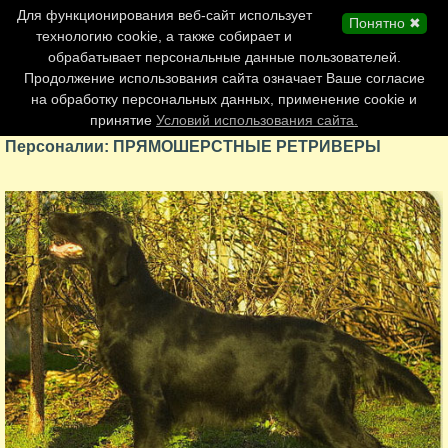
Главная страница
Для функционирования веб-сайт использует
Понятно ✖
Обновления сайта
технологию cookie, а также собирает и
обрабатывает персональные данные пользователей.
Контакты
Продолжение использования сайта означает Ваше согласие
Персоналии
на обработку персональных данных, применение cookie и
Форум
принятие
Условий использования сайта.
Персоналии: ПРЯМОШЕРСТНЫЕ РЕТРИВЕРЫ