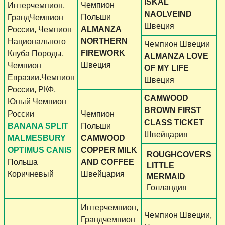
ISKAL
Чемпион
Интерчемпион,
NAOLVEIND
Польши
ГрандЧемпион
Швеция
ALMANZA
России, Чемпион
NORTHERN
Национального
Чемпион Швеции
FIREWORK
Клуба Породы,
ALMANZA LOVE
Швеция
Чемпион
OF MY LIFE
Евразии.Чемпион
Швеция
России, РКФ,
CAMWOOD
Юный Чемпион
BROWN FIRST
России
Чемпион
CLASS TICKET
BANANA SPLIT
Польши
Швейцария
MALMESBURY
CAMWOOD
OPTIMUS CANIS
COPPER MILK
ROUGHCOVERS
Польша
AND COFFEE
LITTLE
Коричневый
Швейцария
MERMAID
Голландия
Интерчемпион,
Чемпион Швеции,
Грандчемпион