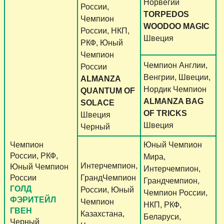
Норвегии
России,
TORPEDOS
Чемпион
WOODOO MAGIC
России, НКП,
Швеция
РКФ, Юный
Чемпион
Чемпион Англии,
России
Венгрии, Швеции,
ALMANZA
Нордик Чемпион
QUANTUM OF
ALMANZA BAG
SOLACE
OF TRICKS
Швеция
Швеция
Черный
Чемпион
Юный Чемпион
России, РКФ,
Мира,
Интерчемпион,
Юный Чемпион
Интерчемпион,
России
ГрандЧемпион
Грандчемпион,
ГОЛД
России, Юный
Чемпион России,
ФЭРИТЕЙЛ
Чемпион
НКП, РКФ,
ГВЕН
Казахстана,
Беларуси,
Черный