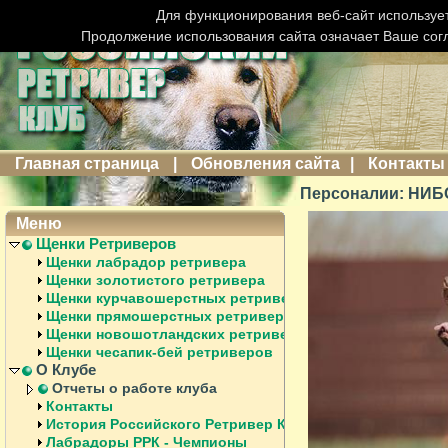
Для функционирования веб-сайт использует
Продолжение использования сайта означает Ваше сог
Главная страница
|
Обновления сайта
|
Контакты
Персоналии: НИ
Меню
Щенки Ретриверов
Щенки лабрадор ретривера
Щенки золотистого ретривера
Щенки курчавошерстных ретриверов
Щенки прямошерстных ретриверов
Щенки новошотландских ретриверов
Щенки чесапик-бей ретриверов
О Клубе
Отчеты о работе клуба
Контакты
История Российского Ретривер Клуба
Лабрадоры РРК - Чемпионы