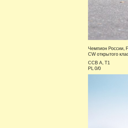
Чемпион России, 
CW открытого клас
ССВ А, Т1
PL 0/0