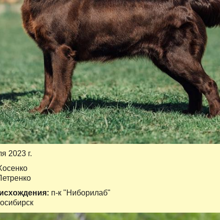
ля 2023 г.
Хосенко
Петренко
оисхождения:
п-к "Ниборилаб"
осибирск