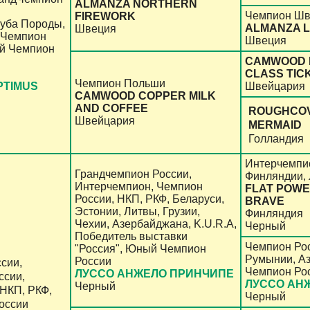
ALMANZA NORTHERN
Чемпион Шв
FIREWORK
уба Породы,
ALMANZA L
Швеция
.Чемпион
Швеция
ый Чемпион
CAMWOOD 
CLASS TIC
Чемпион Польши
PTIMUS
Швейцария
CAMWOOD COPPER MILK
AND COFFEE
ROUGHCOV
Швейцария
MERMAID
Голландия
Интерчемпи
Грандчемпион России,
Финляндии, 
Интерчемпион, Чемпион
FLAT POW
России, НКП, РКФ, Беларуси,
BRAVE
Эстонии, Литвы, Грузии,
Финляндия
Чехии, Азербайджана, K.U.R.A,
Черный
Победитель выставки
Чемпион Рос
"Россия", Юный Чемпион
Румынии, А
России
сии,
Чемпион Ро
ЛУССО АНЖЕЛО ПРИНЧИПЕ
ссии,
ЛУССО АН
Черный
 НКП, РКФ,
Черный
оссии