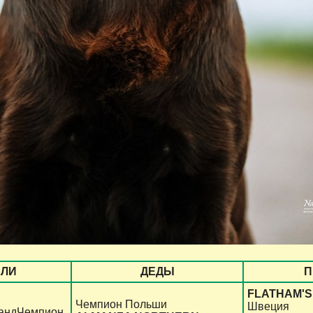
ЕЛИ
ДЕДЫ
П
FLATHAM'S
Чемпион Польши
Швеция
рандЧемпион