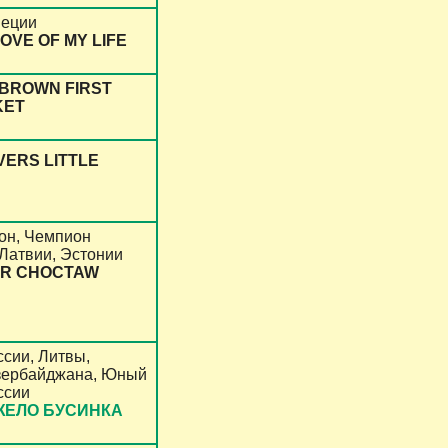
еции
OVE OF MY LIFE
BROWN FIRST
KET
ERS LITTLE
он, Чемпион
Латвии, Эстонии
ER CHOCTAW
сии, Литвы,
зербайджана, Юный
ссии
ЖЕЛО БУСИНКА