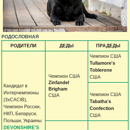
РОДОСЛОВНАЯ
РОДИТЕЛИ
ДЕДЫ
ПРАДЕДЫ
Чемпион США
Tullamore's
Toblerone
Чемпион США
США
Zinfandel
Кандидат в
Brigham
Интерчемпионы
Чемпион США
США
(3хCACIB),
Tabatha's
Чемпион России,
Confection
НКП, Беларуси,
США
Польши, Украины
DEVONSHIRE'S