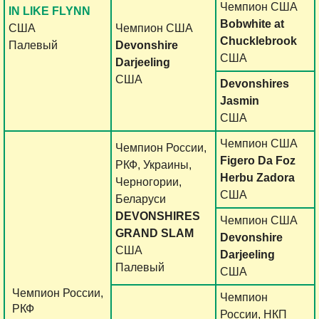
Чемпион США
IN LIKE FLYNN
Bobwhite at
США
Чемпион США
Chucklebrook
Палевый
Devonshire
США
Darjeeling
США
Devonshires
Jasmin
США
Чемпион США
Чемпион России,
Figero Da Foz
РКФ, Украины,
Herbu Zadora
Черногории,
США
Беларуси
DEVONSHIRES
Чемпион США
GRAND SLAM
Devonshire
США
Darjeeling
Палевый
США
Чемпион России,
Чемпион
РКФ
России, НКП