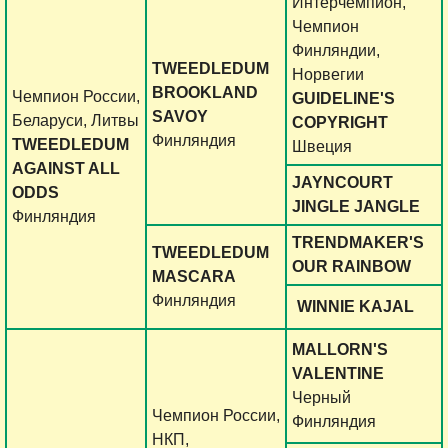
Интерчемпион,
Чемпион
Финляндии,
TWEEDLEDUM
Норвегии
BROOKLAND
Чемпион России,
GUIDELINE'S
SAVOY
Беларуси, Литвы
COPYRIGHT
Финляндия
TWEEDLEDUM
Швеция
AGAINST ALL
JAYNCOURT
ODDS
JINGLE JANGLE
Финляндия
TRENDMAKER'S
TWEEDLEDUM
OUR RAINBOW
MASCARA
Финляндия
WINNIE KAJAL
MALLORN'S
VALENTINE
Черный
Чемпион России,
Финляндия
НКП,