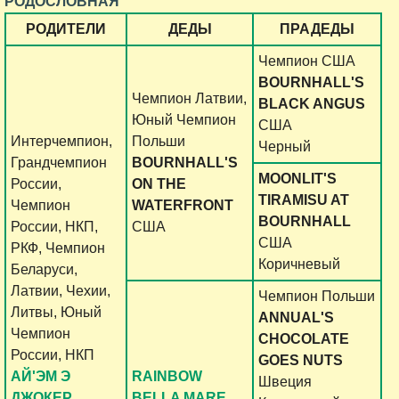
РОДОСЛОВНАЯ
РОДИТЕЛИ
ДЕДЫ
ПРАДЕДЫ
Чемпион США
BOURNHALL'S
Чемпион Латвии,
BLACK ANGUS
Юный Чемпион
США
Интерчемпион,
Польши
Черный
Грандчемпион
BOURNHALL'S
MOONLIT'S
России,
ON THE
TIRAMISU AT
Чемпион
WATERFRONT
BOURNHALL
России, НКП,
США
США
РКФ, Чемпион
Коричневый
Беларуси,
Латвии, Чехии,
Чемпион Польши
Литвы, Юный
ANNUAL'S
Чемпион
CHOCOLATE
России, НКП
GOES NUTS
АЙ'ЭМ Э
RAINBOW
Швеция
ДЖОКЕР
BELLA MARE