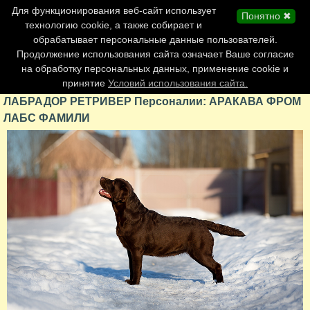
Главная страница
Для функционирования веб-сайт использует
Понятно ✖
Обновления сайта
технологию cookie, а также собирает и
обрабатывает персональные данные пользователей.
Контакты
Продолжение использования сайта означает Ваше согласие
Персоналии
на обработку персональных данных, применение cookie и
Форум
принятие
Условий использования сайта.
ЛАБРАДОР РЕТРИВЕР Персоналии: АРАКАВА ФРОМ
ЛАБС ФАМИЛИ