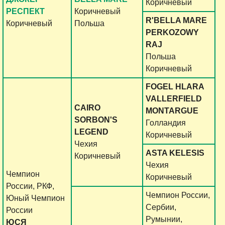
Коричневый
РЕСПЕКТ
Коричневый
R'BELLA MARE
Коричневый
Польша
PERKOZOWY
RAJ
Польша
Коричневый
FOGEL HLARA
VALLERFIELD
CAIRO
MONTARGUE
SORBON'S
Голландия
LEGEND
Коричневый
Чехия
ASTA KELESIS
Коричневый
Чехия
Чемпион
Коричневый
России, РКФ,
Чемпион России,
Юный Чемпион
Сербии,
России
Румынии,
ЮСЯ