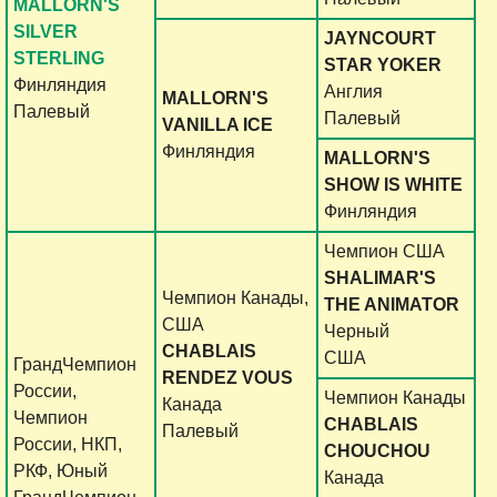
MALLORN'S
SILVER
JAYNCOURT
STERLING
STAR YOKER
Финляндия
Англия
MALLORN'S
Палевый
Палевый
VANILLA ICE
Финляндия
MALLORN'S
SHOW IS WHITE
Финляндия
Чемпион США
SHALIMAR'S
Чемпион Канады,
THE ANIMATOR
США
Черный
CHABLAIS
США
ГрандЧемпион
RENDEZ VOUS
России,
Чемпион Канады
Канада
Чемпион
CHABLAIS
Палевый
России, НКП,
CHOUCHOU
РКФ, Юный
Канада