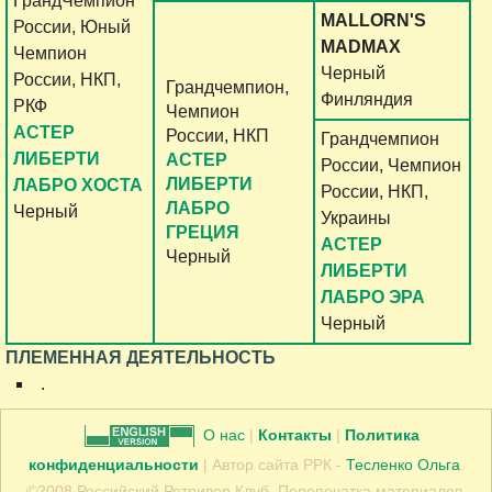
ГрандЧемпион
MALLORN'S
России, Юный
MADMAX
Чемпион
Черный
России, НКП,
Грандчемпион,
Финляндия
РКФ
Чемпион
АСТЕР
России, НКП
Грандчемпион
ЛИБЕРТИ
АСТЕР
России, Чемпион
ЛИБЕРТИ
ЛАБРО ХОСТА
России, НКП,
ЛАБРО
Черный
Украины
ГРЕЦИЯ
АСТЕР
Черный
ЛИБЕРТИ
ЛАБРО ЭРА
Черный
ПЛЕМЕННАЯ ДЕЯТЕЛЬНОСТЬ
.
О нас
|
Контакты
|
Политика
конфиденциальности
| Автор сайта РРК -
Тесленко Ольга
.
©2008 Российский Ретривер Клуб. Перепечатка материалов,