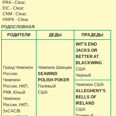
PRA - Clear;
EIC - Clear;
CNM - Clear;
HNPK - Clear.
РОДОСЛОВНАЯ
РОДИТЕЛИ
ДЕДЫ
ПРАДЕДЫ
WIT'S END
JACKS OR
BETTER AT
BLACKWING
Гранд Чемпион
Чемпион Швеции
США
России,
SEAWIND
Черный
Чемпион
POLISH POKER
Чемпион США
России, НКП,
Палевый
ALLEGHENY'S
РКФ, Юный
США
BELLS OF
Чемпион
IRELAND
России, НКП,
США
5хCACIB
Палевый