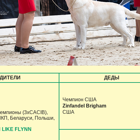
ДИТЕЛИ
ДЕДЫ
Чемпион США
Zinfandel Brigham
США
чемпионы (3хCACIB),
НКП, Беларуси, Польши,
 LIKE FLYNN