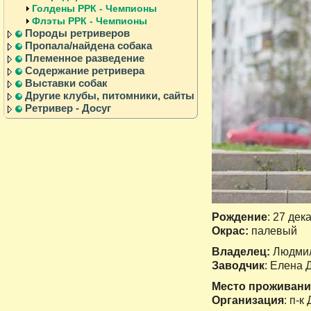
Голдены РРК - Чемпионы
Флэты РРК - Чемпионы
Породы ретриверов
Пропала/найдена собака
Племенное разведение
Содержание ретривера
Выставки собак
Другие клубы, питомники, сайты
Ретривер - Досуг
Рождение
: 27 дек
Окрас:
палевый
Владелец:
Людмил
Заводчик
: Елена 
Место проживани
Организация
: п-к