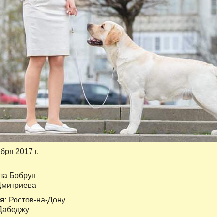
абря 2017 г.
а Бобрун
Дмитриева
я:
Ростов-на-Дону
 Дабеджу