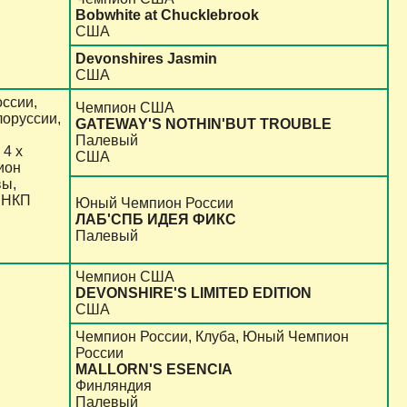
Bobwhite at Chucklebrook
США
Devonshires Jasmin
США
ссии,
Чемпион США
лоруссии,
GATEWAY'S NOTHIN'BUT TROUBLE
Палевый
 4 х
США
ион
вы,
 НКП
Юный Чемпион России
ЛАБ'СПБ ИДЕЯ ФИКС
Палевый
Чемпион США
DEVONSHIRE'S LIMITED EDITION
США
Чемпион России, Клуба, Юный Чемпион
России
MALLORN'S ESENCIA
Финляндия
Палевый