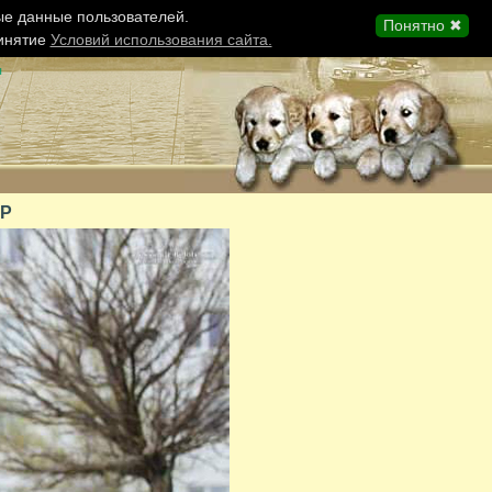
ые данные пользователей.
Понятно ✖
ринятие
Условий использования сайта.
ы
АР