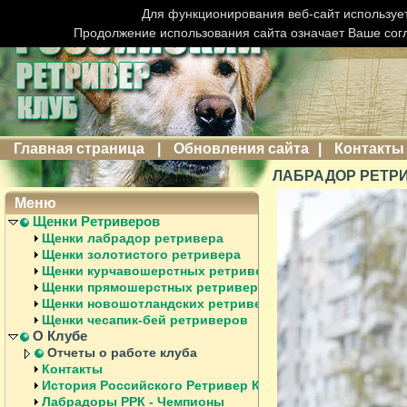
Для функционирования веб-сайт использует
Продолжение использования сайта означает Ваше сог
Главная страница
|
Обновления сайта
|
Контакты
ЛАБРАДОР РЕТРИ
Меню
Щенки Ретриверов
Щенки лабрадор ретривера
Щенки золотистого ретривера
Щенки курчавошерстных ретриверов
Щенки прямошерстных ретриверов
Щенки новошотландских ретриверов
Щенки чесапик-бей ретриверов
О Клубе
Отчеты о работе клуба
Контакты
История Российского Ретривер Клуба
Лабрадоры РРК - Чемпионы