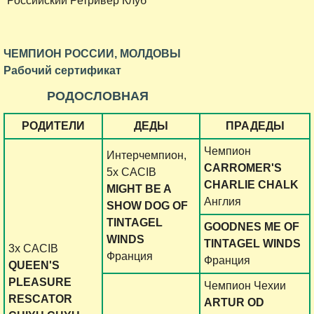
Российский Ретривер Клуб
ЧЕМПИОН РОССИИ, МОЛДОВЫ
Рабочий сертификат
РОДОСЛОВНАЯ
РОДИТЕЛИ
ДЕДЫ
ПРАДЕДЫ
Чемпион
Интерчемпион,
CARROMER'S
5х CACIB
CHARLIE CHALK
MIGHT BE A
Англия
SHOW DOG OF
TINTAGEL
GOODNES ME OF
WINDS
TINTAGEL WINDS
3х CACIB
Франция
Франция
QUEEN'S
PLEASURE
Чемпион Чехии
RESCATOR
ARTUR OD