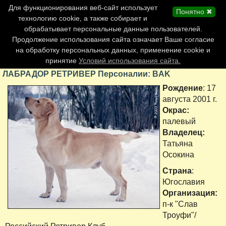
Главная страница
Для функционирования веб-сайт использует
Понятно ✖
Обновления сайта
технологию cookie, а также собирает и
обрабатывает персональные данные пользователей.
Контакты
Продолжение использования сайта означает Ваше согласие
Персоналии
на обработку персональных данных, применение cookie и
Форум
принятие
Условий использования сайта.
ЛАБРАДОР РЕТРИВЕР Персоналии: BAK
Рождение
: 17
августа 2001 г.
Окрас:
палевый
Владелец:
Татьяна
Осокина
Страна
:
Югославия
Организация:
п-к "Слав
Троуфи"/