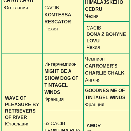
CHIYU CHYU
HIMALAJSKEHO
Югославия
СACIB
CEDRU
KOMTESSA
Чехия
RESCATOR
CACIB
Чехия
DONA Z BOHYNE
LOVU
Чехия
Чемпион
Интерчемпион
CARROMER'S
MIGHT BE A
CHARLIE CHALK
SHOW DOG OF
Англия
TINTAGEL
GOODNES ME OF
WINDS
TINTAGEL WINDS
WAVE OF
Франция
PLEASURE BY
Франция
RETRIEVERS
OF RIVER
6х CACIB
Югославия
AMOR
LEONTINA RIJA